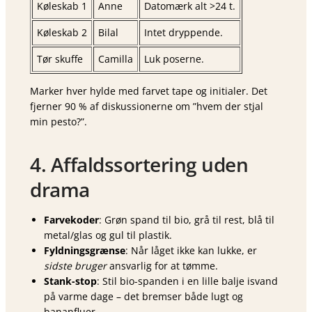
Køleskab 1
Anne
Datomærk alt >24 t.
Køleskab 2
Bilal
Intet dryppende.
Tør skuffe
Camilla
Luk poserne.
Marker hver hylde med farvet tape og initialer. Det
fjerner 90 % af diskussionerne om ”hvem der stjal
min pesto?”.
4. Affaldssortering uden
drama
Farvekoder
: Grøn spand til bio, grå til rest, blå til
metal/glas og gul til plastik.
Fyldningsgrænse
: Når låget ikke kan lukke, er
sidste bruger
ansvarlig for at tømme.
Stank-stop
: Stil bio-spanden i en lille balje isvand
på varme dage – det bremser både lugt og
bananfluer.