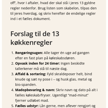
off”, hvor I aftaler, hvad der skal stå i jeres 13 gyldne
regler nedenfor. Brug listen som skabelon, tilpas den
til jeres hverdag, og skriv herefter de endelige regler
ind i et fælles dokument.
Forslag til de 13
køkkenregler
Rengøringsugen:
Alle tager én uge ad gangen
efter en fast plan på køleskabsdøren.
Opvask inden for 24 timer:
Ingen beskidte
tallerkener må stå til næste dag.
Affald & sortering:
Fyld skraldeposer helt, bind
knude og sæt ny pose i – og husk glas, metal og
bio-spanden.
Madopbevaring & navn:
Skriv navn og dato på alt i
fælles køleskab/fryser. Ugentligt “mad-minut”
fjerner udløbet mad.
Fælles udstyr:
Lån gerne, men aflever rengjort og