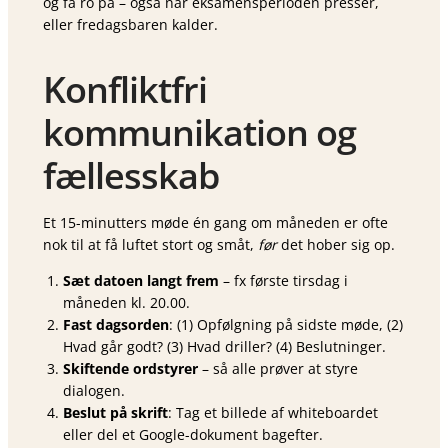
og få ro på – også når eksamensperioden presser,
eller fredagsbaren kalder.
Konfliktfri
kommunikation og
fællesskab
Et 15-minutters møde én gang om måneden er ofte
nok til at få luftet stort og småt,
før
det hober sig op.
Sæt datoen langt frem
– fx første tirsdag i
måneden kl. 20.00.
Fast dagsorden
: (1) Opfølgning på sidste møde, (2)
Hvad går godt? (3) Hvad driller? (4) Beslutninger.
Skiftende ordstyrer
– så alle prøver at styre
dialogen.
Beslut på skrift
: Tag et billede af whiteboardet
eller del et Google-dokument bagefter.