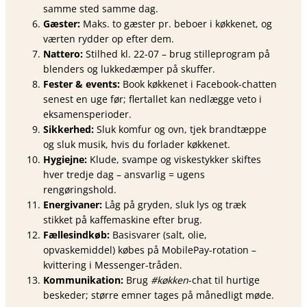
samme sted samme dag.
Gæster:
Maks. to gæster pr. beboer i køkkenet, og
værten rydder op efter dem.
Nattero:
Stilhed kl. 22-07 – brug stilleprogram på
blenders og lukke­dæmper på skuffer.
Fester & events:
Book køkkenet i Facebook-chatten
senest en uge før; flertallet kan nedlægge veto i
eksamens­perioder.
Sikkerhed:
Sluk komfur og ovn, tjek brandtæppe
og sluk musik, hvis du forlader køkkenet.
Hygiejne:
Klude, svampe og viskestykker skiftes
hver tredje dag – ansvarlig = ugens
rengøringshold.
Energivaner:
Låg på gryden, sluk lys og træk
stikket på kaffemaskine efter brug.
Fællesindkøb:
Basisvarer (salt, olie,
opvaskemiddel) købes på MobilePay-rotation –
kvittering i Messenger-tråden.
Kommunikation:
Brug
#køkken
-chat til hurtige
beskeder; større emner tages på månedligt møde.