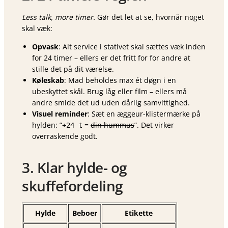
Less talk, more timer.
Gør det let at se, hvornår noget
skal væk:
Opvask
: Alt service i stativet skal sættes væk inden
for 24 timer – ellers er det fritt for for andre at
stille det på dit værelse.
Køleskab
: Mad beholdes max ét døgn i en
ubeskyttet skål. Brug låg eller film – ellers må
andre smide det ud uden dårlig samvittighed.
Visuel reminder
: Sæt en æggeur-klistermærke på
hylden: ”
=
din hummus
”. Det virker
+24 t
overraskende godt.
3. Klar hylde- og
skuffefordeling
Hylde
Beboer
Etikette