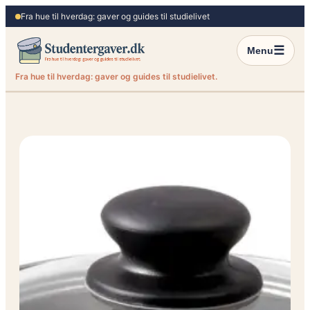
Spring
Fra hue til hverdag: gaver og guides til studielivet
til
indhold
☰
Menu
Fra hue til hverdag: gaver og guides til studielivet.