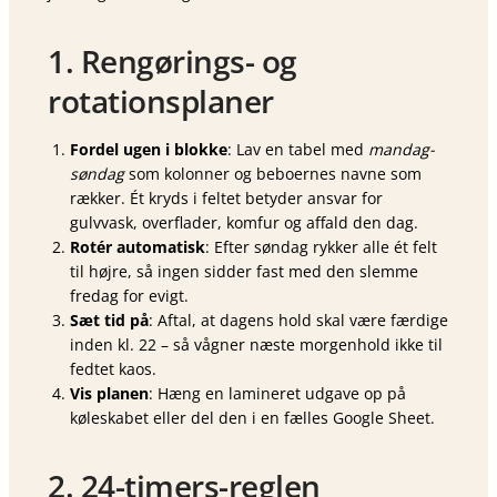
1. Rengørings- og
rotationsplaner
Fordel ugen i blokke
: Lav en tabel med
mandag-
søndag
som kolonner og beboernes navne som
rækker. Ét kryds i feltet betyder ansvar for
gulvvask, overflader, komfur og affald den dag.
Rotér automatisk
: Efter søndag rykker alle ét felt
til højre, så ingen sidder fast med den slemme
fredag for evigt.
Sæt tid på
: Aftal, at dagens hold skal være færdige
inden kl. 22 – så vågner næste morgenhold ikke til
fedtet kaos.
Vis planen
: Hæng en lamineret udgave op på
køleskabet eller del den i en fælles Google Sheet.
2. 24-timers-reglen