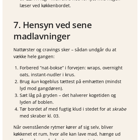
læser ved køkkenbordet.
7. Hensyn ved sene
madlavninger
Nattørster og cravings sker – sådan undgår du at
vække hele gangen:
Forbered ”nat-bokse” i forvejen: wraps, overnight
oats, instant-nudler i krus.
Brug
kun
kogeblus tættest på emhætten (mindst
lyd mod gangdøren).
Sæt låg på gryden – det halverer kogetiden og
lyden af boblen.
Tør bordet af med fugtig klud i stedet for at
skrabe
med skraber kl. 03.
Når ovenstående rytmer kører af sig selv, bliver
køkkenet et rum, hvor alle kan lave mad, hænge ud