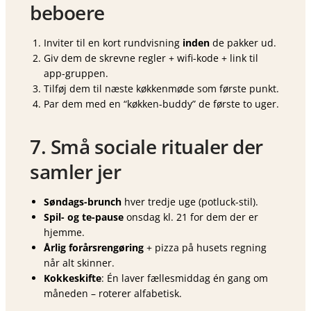
beboere
Inviter til en kort rundvisning
inden
de pakker ud.
Giv dem de skrevne regler + wifi-kode + link til
app-gruppen.
Tilføj dem til næste køkkenmøde som første punkt.
Par dem med en “køkken-buddy” de første to uger.
7. Små sociale ritualer der
samler jer
Søndags-brunch
hver tredje uge (potluck-stil).
Spil- og te-pause
onsdag kl. 21 for dem der er
hjemme.
Årlig forårsrengøring
+ pizza på husets regning
når alt skinner.
Kokkeskifte
: Én laver fællesmiddag én gang om
måneden – roterer alfabetisk.