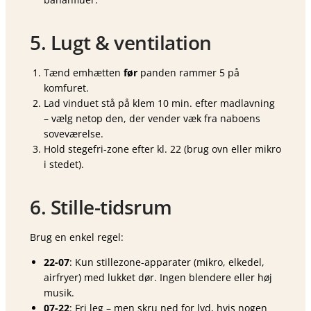
5. Lugt & ventilation
Tænd emhætten
før
panden rammer 5 på
komfuret.
Lad vinduet stå på klem 10 min. efter madlavning
– vælg netop den, der vender væk fra naboens
soveværelse.
Hold stegefri-zone efter kl. 22 (brug ovn eller mikro
i stedet).
6. Stille-tidsrum
Brug en enkel regel:
22-07
: Kun stillezone-apparater (mikro, elkedel,
airfryer) med lukket dør. Ingen blendere eller høj
musik.
07-22
: Fri leg – men skru ned for lyd, hvis nogen