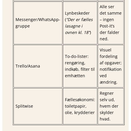
Alle ser
Lynbeskeder
det samme
Messenger/WhatsApp-
(
“Der er fælles
– ingen
gruppe
lasagne i
Post-it’s
ovnen kl. 18”
)
der falder
ned.
Visuel
To-do-lister:
fordeling
rengøring,
af opgaver;
Trello/Asana
indkøb, filter til
notifikation
emhætten
ved
ændring.
Regner
Fællesøkonomi:
selv ud,
Splitwise
toiletpapir,
hvem der
olie, krydderier
skylder
hvad.