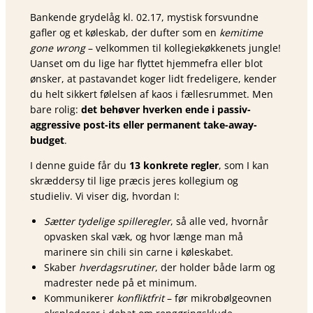
Bankende grydelåg kl. 02.17, mystisk forsvundne
gafler og et køleskab, der dufter som en
kemitime
gone wrong
– velkommen til kollegiekøkkenets jungle!
Uanset om du lige har flyttet hjemmefra eller blot
ønsker, at pasta­vandet koger lidt fredeligere, kender
du helt sikkert følelsen af kaos i fællesrummet. Men
bare rolig:
det behøver hverken ende i passiv-
aggressive post-its eller permanent take-away-
budget
.
I denne guide får du
13 konkrete regler
, som I kan
skræddersy til lige præcis jeres kollegium og
studieliv. Vi viser dig, hvordan I:
Sætter tydelige spilleregler
, så alle ved, hvornår
opvasken skal væk, og hvor længe man må
marinere sin chili sin carne i køleskabet.
Skaber
hverdagsrutiner
, der holder både larm og
madrester nede på et minimum.
Kommunikerer
konfliktfrit
– før mikrobølgeovnen