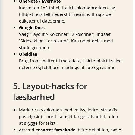
OneNote / Evernote
Indsæt en 1×2-tabel, træk i kolonnebredden, og
tilføj et tekstfelt nederst til resumé. Brug side­
etiketter til dato/emne.
Google Docs
Vælg “Layout > Kolonner” (2 kolonner), indsæt
“Sidesektion” for resumé. Kan nemt deles med
studiegruppen.
Obsidian
Brug front-matter til metadata,
-blok til selve
table
noterne og foldbare headings til cue og resumé.
5. Layout-hacks for
læsbarhed
Marker cue-kolonnen med en lys, lodret streg (fx
pastel­grøn) – nok til at øjet fanger afsnittet, uden
at skygge for tekst.
Anvend
ensartet farvekode
: blå = definition, rød =