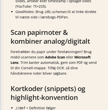
slides, artikler eller timestamp i optaget video
(YouTube:
).
?t=215
GoodNotes: Brug
URL-schemes
til at linke direkte
til næste side i lærebogs-PDF’en.
Scan papirnoter &
kombiner analog/digitalt
Foretrækker du papir under forelæsningen? Brug
mobil-scannere som
Adobe Scan
eller
Microsoft
Lens
. Trim kanter automatisk, gem som PDF og send
til din Cornell-mappe. Tilføj OCR, så dine
håndskrevne noter bliver søgbare.
Kortkoder (snippets) og
highlight-konvention
= Definition følger
//def