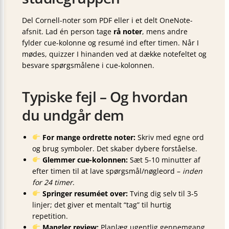
Del Cornell-noter som PDF eller i et delt OneNote-
afsnit. Lad én person tage
rå noter
, mens andre
fylder cue-kolonne og resumé ind efter timen. Når I
mødes, quizzer I hinanden ved at dække notefeltet og
besvare spørgsmålene i cue-kolonnen.
Typiske fejl – Og hvordan
du undgår dem
For mange ordrette noter:
Skriv med egne ord
og brug symboler. Det skaber dybere forståelse.
Glemmer cue-kolonnen:
Sæt 5-10 minutter af
efter timen til at lave spørgsmål/nøgleord –
inden
for 24 timer
.
Springer resuméet over:
Tving dig selv til 3-5
linjer; det giver et mentalt “tag” til hurtig
repetition.
Mangler review:
Planlæg ugentlig gennemgang