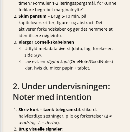
timen? Formuler 1-2 læringsspørgsmål, fx “Kunne
forklare begrebet marginalnytte”.
Skim pensum
– Brug 5-10 min. på
kapiteloverskrifter, figurer og abstract. Det
aktiverer forkundskaber og gør det nemmere at
identificere nøgleinfo.
Klargør Cornell-skabelonen
Udfyld metadata øverst (dato, fag, forelæser,
side
x
/
y
).
Lav evt. en
digital kopi
(OneNote/GoodNotes)
klar, hvis du mixer papir + tablet.
2. Under undervisningen:
Noter med intention
Skriv kort – tænk telegramstil
: stikord,
halvfærdige sætninger, pile og forkortelser (
Δ =
ændring
,
∴ = derfor
).
Brug visuelle signaler
: