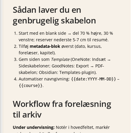
Sådan laver du en
genbrugelig skabelon
Start med en blank side → del 70 % højre, 30 %
venstre; reserver nederste 5-7 cm til resumé.
Tilføj
metadata-blok
øverst (dato, kursus,
forelæser, kapitel).
Gem siden som
Template
(OneNote: Indsæt →
Sideskabeloner; GoodNotes: Export → PDF-
skabelon; Obsidian: Templates-plugin).
Automatiser navngivning:
–
{{date:YYYY-MM-DD}}
.
{{course}}
Workflow fra forelæsning
til arkiv
Under undervisning:
Notér i hovedfeltet, markér