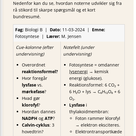
Nedenfor kan du se, hvordan noterne udvikler sig fra
rå stikord til skarpe spørgsmål og et kort
bundresumé.
Fag:
Biologi B |
Dato:
11-03-2024 |
Emne:
Fotosyntese |
Lærer:
M. Jensen
Cue-kolonne (efter
Notefelt (under
undervisning)
undervisning)
Overordnet
Fotosyntese = omdanner
reaktionsformel?
lysenergi
→ kemisk
Hvor foregår
energi (glukose).
lysfase
vs.
Reaktionsformel: 6 CO₂ +
mørkefase
?
6 H₂O + lys → C₆H₁₂O₆ + 6
Hvad gør
O₂.
klorofyl
?
Lysfase
i
Hvordan dannes
thylakoidmembran:
NADPH
og
ATP
?
Foton rammer klorofyl
Calvin-cyklus
: 3
→ elektron eksciteres.
hovedtrin?
Elektrontransportkæde