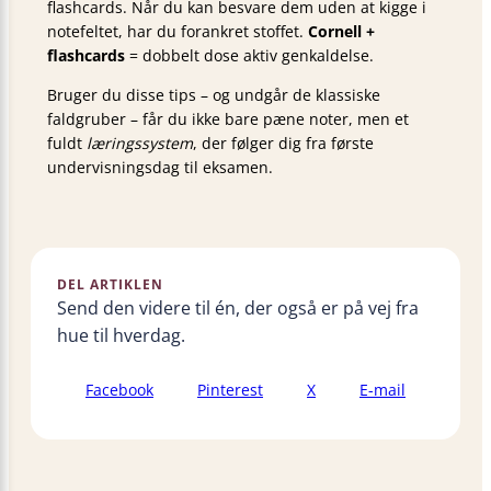
flashcards. Når du kan besvare dem uden at kigge i
notefeltet, har du forankret stoffet.
Cornell +
flashcards
= dobbelt dose aktiv genkaldelse.
Bruger du disse tips – og undgår de klassiske
faldgruber – får du ikke bare pæne noter, men et
fuldt
læringssystem
, der følger dig fra første
undervisnings­dag til eksamen.
DEL ARTIKLEN
Send den videre til én, der også er på vej fra
hue til hverdag.
Facebook
Pinterest
X
E-mail