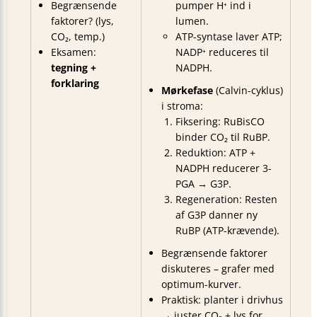
Begrænsende
pumper H⁺ ind i
faktorer? (lys,
lumen.
CO₂, temp.)
ATP-syntase laver ATP;
Eksamen:
NADP⁺ reduceres til
tegning +
NADPH.
forklaring
Mørkefase
(Calvin-cyklus)
i stroma:
Fiksering: RuBisCO
binder CO₂ til RuBP.
Reduktion: ATP +
NADPH reducerer 3-
PGA → G3P.
Regeneration: Resten
af G3P danner ny
RuBP (ATP-krævende).
Begrænsende faktorer
diskuteres – grafer med
optimum-kurver.
Praktisk: planter i drivhus
→ juster CO₂ + lys for