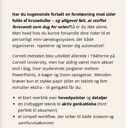
Har du nogensinde forladt en forelæsning med sider
fulde af kruseduller
– og alligevel følt, at stoffet
forsvandt som dug for solen?
Så er du ikke alene.
Men hvad hvis du kunne forvandle dine noter til et
personligt
mini-lærebogssystem
, der både
organiserer, repeterer og tester dig automatisk?
Cornell-metoden blev udviklet allerede i 1940’erne på
Cornell University, men har aldrig været mere aktuel
end i dag, hvor studerende jonglerer mellem
PowerPoints, e-bøger og Zoom-optagelser. Metoden
kræver kun et stykke papir (eller en tablet) og fem
minutter ekstra – til gengæld får du:
et klart overblik over
hovedpointer
og
detaljer
en indbygget teknik til
aktiv genkaldelse
(hint:
perfekt til eksamen!)
et simpelt workflow, der virker til både
biokemi
og
samfundsøkonomi