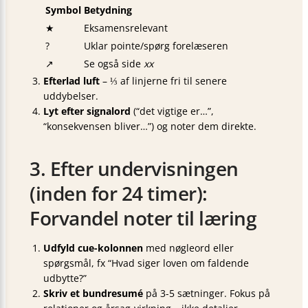
Symbol
Betydning
★
Eksamensrelevant
?
Uklar pointe/spørg forelæseren
↗
Se også side
xx
Efterlad luft
– ⅓ af linjerne fri til senere
uddybelser.
Lyt efter signalord
(“det vigtige er…”,
“konsekvensen bliver…”) og noter dem direkte.
3. Efter undervisningen
(inden for 24 timer):
Forvandel noter til læring
Udfyld cue-kolonnen
med nøgleord eller
spørgsmål, fx “Hvad siger loven om faldende
udbytte?”
Skriv et bundresumé
på 3-5 sætninger. Fokus på