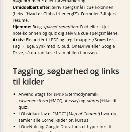
nøgleord med
eller farvemarkering.
*
Umiddelbart efter:
Skriv spørgsmål i cue-kolonnen
(f.eks. “Hvad er Gibbs fri energi?”). Formuler 3-linjers
resumé.
Hjemme:
Brug
spaced repetition
: Fold eller skjul
note-kolonnen og quiz dig selv via cue-spørgsmålene.
Arkiv:
Eksportér til PDF og læg i mappe:
/Semester -
. Synk med iCloud, OneDrive eller Google
Fag - Uge
Drive, så du kan læse fra mobilen i bussen.
Tagging, søgbarhed og links
til kilder
Anvend #tags for
tema
(#termodynamik),
eksamensform
(#MCQ, #essay) og
status
(#klar-til-
quiz).
I Obsidian: lav et “MOC” (
Map of Content
) hvor du
samler alle Cornell-sider pr. kursus.
I OneNote og Google Docs: Indsæt hyperlinks til