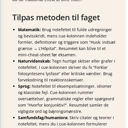
Tilpas metoden til faget
Matematik:
Brug notefeltet til fulde udregninger
og bevis­skridt, mens cue-kolonnen indeholder
formler, definitioner og triggere som ”Husk: indsæt
grænse → L’Hôpital”. Resuméet kan blive til et
mini-cheat-sheet før eksamen.
Naturvidenskab:
Tegn hurtige skitser eller grafer i
notefeltet. I cue-kolonnen skriver du fx “Forklar
fotosyntesens lysfase” eller kritiske værdier. Brug
farvekodning til reaktions­skemaer.
Sprog:
Notefeltet til eksempel­sætninger, idiomer
og klassiske fejl. Cue-kolonnen rummer
oversættelser, grammatiske regler eller spørge­ord
som ”Hvorfor konjunktiv?”. Resuméet samler de
vigtigste ord og bøjnings­mønstre.
Samfundsfag/humaniora:
Skriv citater og teorier i
notefeltet, mens du i cue-kolonnen formulerer