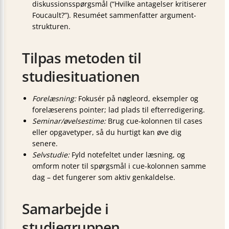
diskussions­spørgsmål (“Hvilke antagelser kritiserer
Foucault?”). Resuméet sammenfatter argument­
strukturen.
Tilpas metoden til
studiesituationen
Forelæsning:
Fokusér på nøgleord, eksempler og
forelæserens pointer; lad plads til efter­redigering.
Seminar/øvelsestime:
Brug cue-kolonnen til cases
eller opgave­typer, så du hurtigt kan øve dig
senere.
Selvstudie:
Fyld notefeltet under læsning, og
omform noter til spørgsmål i cue-kolonnen samme
dag – det fungerer som aktiv genkaldelse.
Samarbejde i
studiegruppen