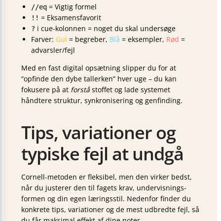
= Vigtig formel
//eq
= Eksamensfavorit
!!
i cue-kolonnen = noget du skal undersøge
?
Farver:
Gul
= begreber,
Blå
= eksempler,
Rød
=
advarsler/fejl
Med en fast digital opsætning slipper du for at
“opfinde den dybe tallerken” hver uge – du kan
fokusere på at
forstå
stoffet og lade systemet
håndtere struktur, synkronisering og genfinding.
Tips, variationer og
typiske fejl at undgå
Cornell-metoden er fleksibel, men den virker bedst,
når du justerer den til fagets krav, undervisnings­
formen og din egen læringsstil. Nedenfor finder du
konkrete tips, variationer og de mest udbredte fejl, så
du får maksimal effekt af dine noter.