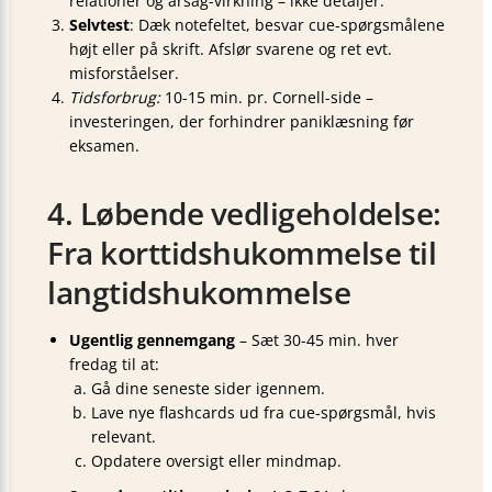
relationer og årsag-virkning – ikke detaljer.
Selvtest
: Dæk notefeltet, besvar cue-spørgsmålene
højt eller på skrift. Afslør svarene og ret evt.
misforståelser.
Tidsforbrug:
10-15 min. pr. Cornell-side –
investeringen, der forhindrer paniklæsning før
eksamen.
4. Løbende vedligeholdelse:
Fra korttidshukommelse til
langtidshukommelse
Ugentlig gennemgang
– Sæt 30-45 min. hver
fredag til at:
Gå dine seneste sider igennem.
Lave nye flashcards ud fra cue-spørgsmål, hvis
relevant.
Opdatere oversigt eller mindmap.