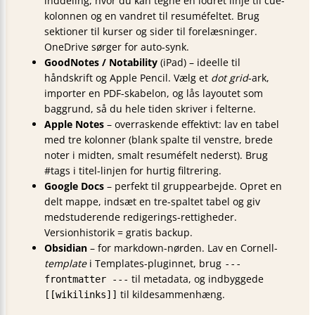
inddeling, hvor du kan tegne en lodret linje til cue-
kolonnen og en vandret til resuméfeltet. Brug
sektioner til kurser og sider til forelæsninger.
OneDrive sørger for auto-synk.
GoodNotes / Notability
(iPad) – ideelle til
håndskrift og Apple Pencil. Vælg et
dot grid
-ark,
importer en PDF-skabelon, og lås layoutet som
baggrund, så du hele tiden skriver i felterne.
Apple Notes
– overraskende effektivt: lav en tabel
med tre kolonner (blank spalte til venstre, brede
noter i midten, smalt resuméfelt nederst). Brug
#tags i titel-linjen for hurtig filtrering.
Google Docs
– perfekt til gruppearbejde. Opret en
delt mappe, indsæt en tre-spaltet tabel og giv
medstuderende redigerings-rettigheder.
Versionhistorik = gratis backup.
Obsidian
– for markdown-nørden. Lav en Cornell-
template
i Templates-pluginnet, brug
---
til metadata, og indbyggede
frontmatter ---
til kildesammenhæng.
[[wikilinks]]