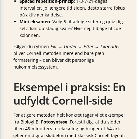
Spaced repetition-princip
: 1-3-7-21-dages
intervaller. Jo længere tid siden, desto større fokus
på aktiv genkaldelse.
Mini-eksamen
: Vælg 5 tilfældige sider og quiz dig
selv; kan du stadig svare? Hvis nej, tilbage til cue-
kolonnen.
Følger du rytmen
Før → Under → Efter → Løbende
,
bliver Cornell-metoden mere end bare pæn
formatering – den bliver dit personlige
hukommelsessystem.
Eksempel i praksis: En
udfyldt Cornell-side
For at gøre metoden helt konkret tager vi et eksempel
fra Biologi B:
Fotosyntese
. Forestil dig, at du sidder
til en 45-minutters forelæsning og bruger et A4-ark
(eller en digital skabelon) med klassisk Cornell-layout.