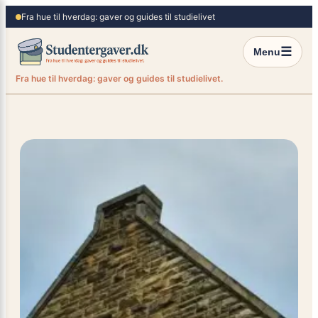
×
Spring
Fra hue til hverdag: gaver og guides til studielivet
til
indhold
☰
Menu
Fra hue til hverdag: gaver og guides til studielivet.