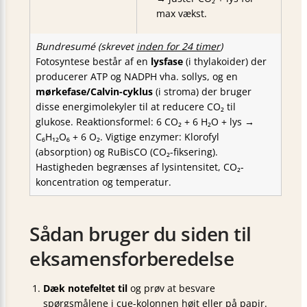
max vækst.
Bundresumé (skrevet
inden for 24 timer
)
Fotosyntese består af en
lysfase
(i thylakoider) der
producerer ATP og NADPH vha. sollys, og en
mørkefase/Calvin-cyklus
(i stroma) der bruger
disse energimolekyler til at reducere CO₂ til
glukose. Reaktionsformel: 6 CO₂ + 6 H₂O + lys →
C₆H₁₂O₆ + 6 O₂. Vigtige enzymer: Klorofyl
(absorption) og RuBisCO (CO₂-fiksering).
Hastigheden begrænses af lysintensitet, CO₂-
koncentration og temperatur.
Sådan bruger du siden til
eksamensforberedelse
Dæk notefeltet til
og prøv at besvare
spørgsmålene i cue-kolonnen højt eller på papir.