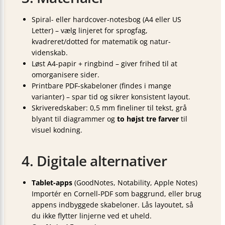
Spiral- eller hardcover-notesbog (A4 eller US
Letter) – vælg linjeret for sprog­fag,
kvadreret/dotted for matematik og natur­
videnskab.
Løst A4-papir + ringbind – giver frihed til at
omorganisere sider.
Printbare PDF-skabeloner (findes i mange
varianter) – spar tid og sikrer konsistent layout.
Skriveredskaber: 0,5 mm fineliner til tekst, grå
blyant til diagrammer og
to højst tre farver
til
visuel kodning.
4. Digitale alternativer
Tablet-apps
(GoodNotes, Notability, Apple Notes)
Importér en Cornell-PDF som baggrund, eller brug
appens indbyggede skabeloner. Lås layoutet, så
du ikke flytter linjerne ved et uheld.