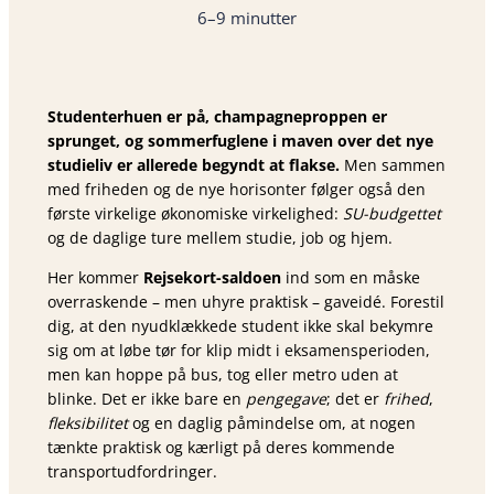
6–9 minutter
Studenterhuen er på, champagneproppen er
sprunget, og sommerfuglene i maven over det nye
studieliv er allerede begyndt at flakse.
Men sammen
med friheden og de nye horisonter følger også den
første virkelige økonomiske virkelighed:
SU-budgettet
og de daglige ture mellem studie, job og hjem.
Her kommer
Rejsekort-saldoen
ind som en måske
overraskende – men uhyre praktisk – gaveidé. Forestil
dig, at den nyudklækkede student ikke skal bekymre
sig om at løbe tør for klip midt i eksamensperioden,
men kan hoppe på bus, tog eller metro uden at
blinke. Det er ikke bare en
pengegave
; det er
frihed
,
fleksibilitet
og en daglig påmindelse om, at nogen
tænkte praktisk og kærligt på deres kommende
transportudfordringer.