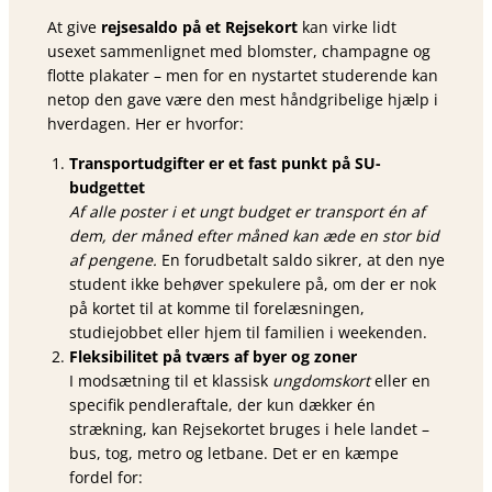
At give
rejsesaldo på et Rejsekort
kan virke lidt
usexet sammenlignet med blomster, champagne og
flotte plakater – men for en nystartet studerende kan
netop den gave være den mest håndgribelige hjælp i
hverdagen. Her er hvorfor:
Transportudgifter er et fast punkt på SU-
budgettet
Af alle poster i et ungt budget er transport én af
dem, der måned efter måned kan æde en stor bid
af pengene.
En forudbetalt saldo sikrer, at den nye
student ikke behøver spekulere på, om der er nok
på kortet til at komme til forelæsningen,
studiejobbet eller hjem til familien i weekenden.
Fleksibilitet på tværs af byer og zoner
I modsætning til et klassisk
ungdomskort
eller en
specifik pendleraftale, der kun dækker én
strækning, kan Rejsekortet bruges i hele landet –
bus, tog, metro og letbane. Det er en kæmpe
fordel for: