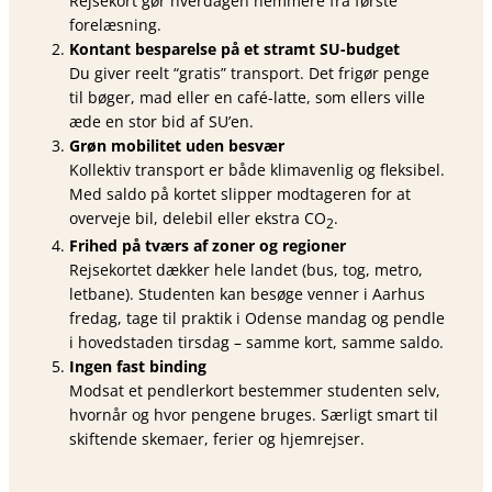
Rejsekort gør hverdagen nemmere fra første
forelæsning.
Kontant besparelse på et stramt SU-budget
Du giver reelt “gratis” transport. Det frigør penge
til bøger, mad eller en café-latte, som ellers ville
æde en stor bid af SU’en.
Grøn mobilitet uden besvær
Kollektiv transport er både klimavenlig og fleksibel.
Med saldo på kortet slipper modtageren for at
overveje bil, delebil eller ekstra CO
.
2
Frihed på tværs af zoner og regioner
Rejsekortet dækker hele landet (bus, tog, metro,
letbane). Studenten kan besøge venner i Aarhus
fredag, tage til praktik i Odense mandag og pendle
i hovedstaden tirsdag – samme kort, samme saldo.
Ingen fast binding
Modsat et pendlerkort bestemmer studenten selv,
hvornår og hvor pengene bruges. Særligt smart til
skiftende skemaer, ferier og hjemrejser.