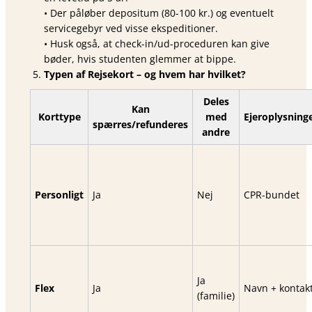
• Der påløber depositum (80-100 kr.) og eventuelt
servicegebyr ved visse ekspeditioner.
• Husk også, at check-in/ud-proceduren kan give
bøder, hvis studenten glemmer at bippe.
Typen af Rejsekort – og hvem har hvilket?
Deles
Kan
Korttype
med
Ejeroplysning
spærres/refunderes
andre
Personligt
Ja
Nej
CPR-bundet
Ja
Flex
Ja
Navn + kontak
(familie)