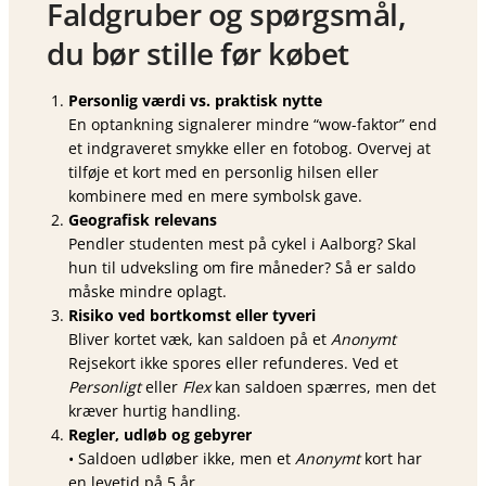
Faldgruber og spørgsmål,
du bør stille før købet
Personlig værdi vs. praktisk nytte
En optankning signalerer mindre “wow-faktor” end
et indgraveret smykke eller en foto­bog. Overvej at
tilføje et kort med en personlig hilsen eller
kombinere med en mere symbolsk gave.
Geografisk relevans
Pendler studenten mest på cykel i Aalborg? Skal
hun til udveksling om fire måneder? Så er saldo
måske mindre oplagt.
Risiko ved bortkomst eller tyveri
Bliver kortet væk, kan saldoen på et
Anonymt
Rejsekort ikke spores eller refunderes. Ved et
Personligt
eller
Flex
kan saldoen spærres, men det
kræver hurtig handling.
Regler, udløb og gebyrer
• Saldoen udløber ikke, men et
Anonymt
kort har
en levetid på 5 år.