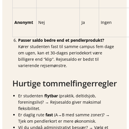
Anonymt
Nej
Ja
Ingen
Passer saldo bedre end et pendler­produkt?
Kører studenten fast til samme campus fem dage
om ugen, kan et 30-dages periodekort være
billigere end “klip”. Rejsesaldo er bedst til
varierende rejsemønstre.
Hurtige tommelfingerregler
Er studenten
flytbar
(praktik, deltidsjob,
foreningsliv)? → Rejsesaldo giver maksimal
fleksibilitet.
Er daglig rute
fast
(A→B med samme zoner)? →
Tjek om pendlerkort er mere økonomisk.
Vil du undgå administrativt besvær? → Vælg et