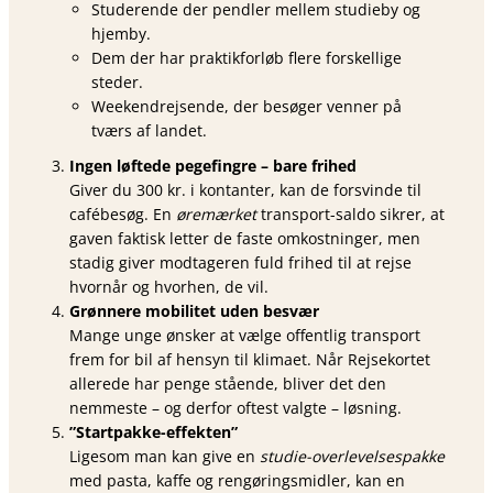
Studerende der pendler mellem studieby og
hjemby.
Dem der har praktikforløb flere forskellige
steder.
Weekendrejsende, der besøger venner på
tværs af landet.
Ingen løftede pegefingre – bare frihed
Giver du 300 kr. i kontanter, kan de forsvinde til
cafébesøg. En
øremærket
transport-saldo sikrer, at
gaven faktisk letter de faste omkostninger, men
stadig giver modtageren fuld frihed til at rejse
hvornår og hvorhen, de vil.
Grønnere mobilitet uden besvær
Mange unge ønsker at vælge offentlig transport
frem for bil af hensyn til klimaet. Når Rejsekortet
allerede har penge stående, bliver det den
nemmeste – og derfor oftest valgte – løsning.
”Startpakke-effekten”
Ligesom man kan give en
studie-overlevelsespakke
med pasta, kaffe og rengøringsmidler, kan en