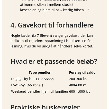
at komme sikkert mellem studiet,
læsesalen og hjem til os – kærlig hilsen …”
4. Gavekort til forhandlere
Nogle kæder (fx 7-Eleven) sælger gavekort, der kan
indløses til rejsekort-optankning i butikken. En fin
løsning, hvis du vil undgå at håndtere selve kortet.
Hvad er et passende beløb?
Type pendler
Forslag til saldo
Daglig city-bus (
1-2 zoner
)
200-300 kr.
By-til-by (
3-6 zoner
)
400-600 kr.
Weekend-pendler hjem til familien
600-1.000 kr.
Praktiske huskeregler