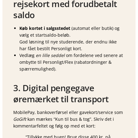
rejsekort med forudbetalt
saldo
Køb kortet i salgsstedet
(automat eller butik) og
vælg et startsaldo-beløb.
God løsning til nye studerende, der endnu ikke
har fået bestilt Personligt kort.
Vedlæg
en lille seddel
om fordelene ved senere at
ombytte til Personligt/Flex (rabatordninger &
spærremulighed).
3. Digital pengegave
øremærket til transport
MobilePay, bankoverførsel eller gavekort/service som
GoGift
kan mærkes “Kun til bus & tog”. Skriv det i
kommentarfeltet og følg op med et kort:
“Tillykke med huen! Brug disse 400 kr. på