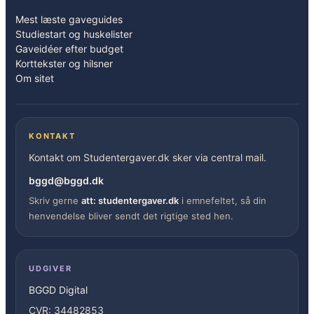
Mest læste gaveguides
Studiestart og huskelister
Gaveidéer efter budget
Korttekster og hilsner
Om sitet
KONTAKT
Kontakt om Studentergaver.dk sker via central mail.
bggd@bggd.dk
Skriv gerne
att: studentergaver.dk
i emnefeltet, så din
henvendelse bliver sendt det rigtige sted hen.
UDGIVER
BGGD Digital
CVR: 34482853