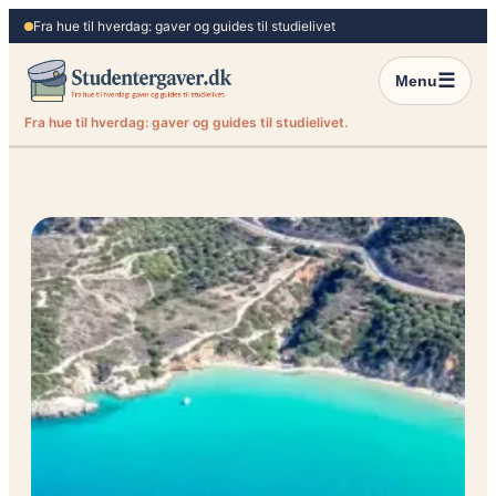
Spring
Fra hue til hverdag: gaver og guides til studielivet
til
indhold
☰
Menu
Fra hue til hverdag: gaver og guides til studielivet.