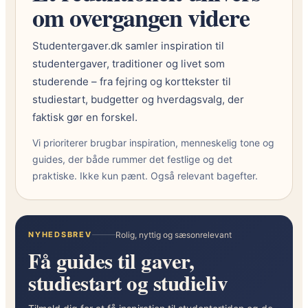
om overgangen videre
Studentergaver.dk samler inspiration til
studentergaver, traditioner og livet som
studerende – fra fejring og korttekster til
studiestart, budgetter og hverdagsvalg, der
faktisk gør en forskel.
Vi prioriterer brugbar inspiration, menneskelig tone og
guides, der både rummer det festlige og det
praktiske. Ikke kun pænt. Også relevant bagefter.
NYHEDSBREV
Rolig, nyttig og sæsonrelevant
Få guides til gaver,
studiestart og studieliv