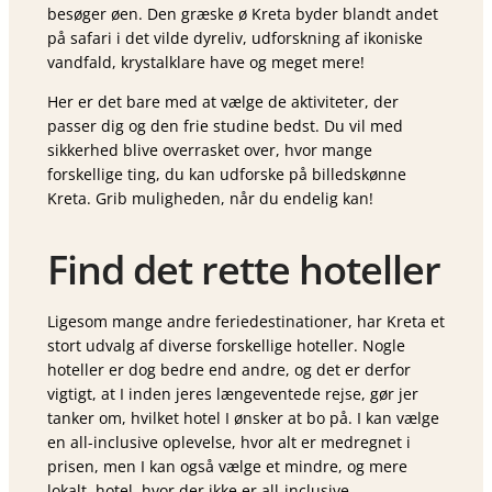
besøger øen. Den græske ø Kreta byder blandt andet
på safari i det vilde dyreliv, udforskning af ikoniske
vandfald, krystalklare have og meget mere!
Her er det bare med at vælge de aktiviteter, der
passer dig og den frie studine bedst. Du vil med
sikkerhed blive overrasket over, hvor mange
forskellige ting, du kan udforske på billedskønne
Kreta. Grib muligheden, når du endelig kan!
Find det rette hoteller
Ligesom mange andre feriedestinationer, har Kreta et
stort udvalg af diverse forskellige hoteller. Nogle
hoteller er dog bedre end andre, og det er derfor
vigtigt, at I inden jeres længeventede rejse, gør jer
tanker om, hvilket hotel I ønsker at bo på. I kan vælge
en all-inclusive oplevelse, hvor alt er medregnet i
prisen, men I kan også vælge et mindre, og mere
lokalt, hotel, hvor der ikke er all-inclusive.