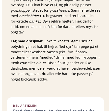
hverdag. Et O kan blive et Ø, og pludselig passer
græshoppe
i stedet for
grasshoppe
. Samme fælde ses
med
bænkebider
(10 bogstaver med æ) kontra det
forkortede
bankebider
i ældre hæfter. Tjek derfor
altid, om en æ, ø eller å kan forklare et ellers mystisk
bogstav.
Leg med ordspillet.
Enkelte konstruktører skruer
betydningen et hak til højre: “led dyr” kan pege på et
“ondt” eller “kostbart” væsen (eks.
haj
i finans-
verdenen), mens “medled” driller med led i kroppen –
tænk
knæ
eller
albue
. Disse finurligheder er ikke
dagligdag, men de er værd at have i baghovedet, især
hvis de bogstaver, du allerede har, ikke passer på
noget biologisk leddyr.
DEL ARTIKLEN