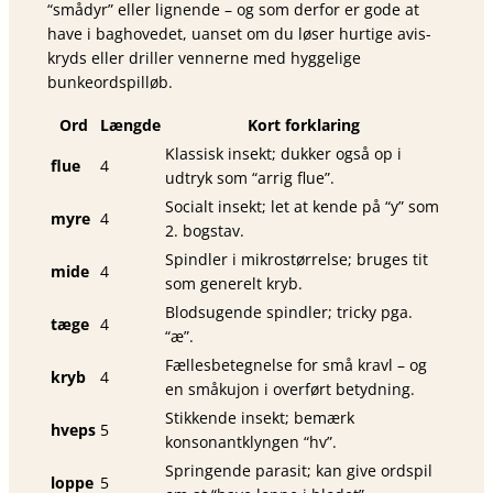
“smådyr” eller lignende – og som derfor er gode at
have i baghovedet, uanset om du løser hurtige avis­
kryds eller driller vennerne med hyggelige
bunkeordspilløb.
Ord
Længde
Kort forklaring
Klassisk insekt; dukker også op i
flue
4
udtryk som “arrig flue”.
Socialt insekt; let at kende på “y” som
myre
4
2. bogstav.
Spindler i mikrostørrelse; bruges tit
mide
4
som generelt kryb.
Blodsugende spindler; tricky pga.
tæge
4
“æ”.
Fællesbetegnelse for små kravl – og
kryb
4
en småkujon i overført betydning.
Stikkende insekt; bemærk
hveps
5
konsonantklyngen “hv”.
Springende parasit; kan give ordspil
loppe
5