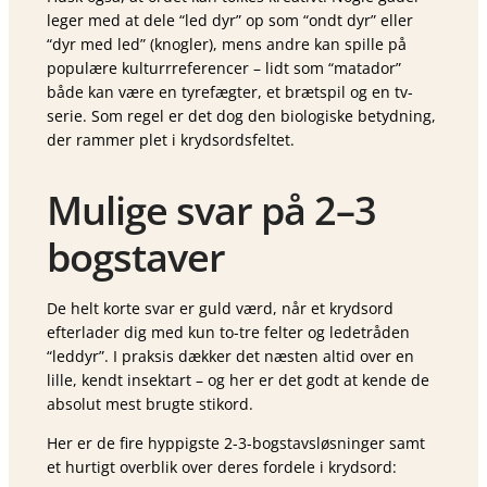
leger med at dele “led dyr” op som “ondt dyr” eller
“dyr med led” (knogler), mens andre kan spille på
populære kulturrreferencer – lidt som “matador”
både kan være en tyrefægter, et brætspil og en tv-
serie. Som regel er det dog den biologiske betydning,
der rammer plet i krydsordsfeltet.
Mulige svar på 2–3
bogstaver
De helt korte svar er guld værd, når et krydsord
efterlader dig med kun to-tre felter og ledetråden
“leddyr”. I praksis dækker det næsten altid over en
lille, kendt insektart – og her er det godt at kende de
absolut mest brugte stikord.
Her er de fire hyppigste 2-3-bogstavsløsninger samt
et hurtigt overblik over deres fordele i krydsord: