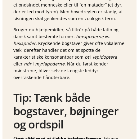
et ondsindet menneske eller til “en matador” (et dyr,
der er led mod tyren). Men hovedreglen er stadig, at
løsningen skal genkendes som en zoologisk term.
Bruger du hjælpemidler, så filtrér på både latin og
dansk samt bestemte former:
hexapoderne
vs.
hexapoder
. Krydsende bogstaver giver ofte vokalerne
væk; derefter handler det om at spotte de
karakteristiske konsonantpar som
pt
i
lepidoptera
eller
ndr
i
myriapoderne
. Når du først kender
mønstrene, bliver selv de længste leddyr
overraskende håndterbare.
Tip: Tænk både
bogstaver, bøjninger
og ordspil
Start altid med at tjekke bøjningsformen.
Mange