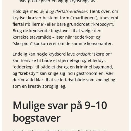
hvis ‘ø’ ofte giver en vigtig krydsbogstav.
Hold øje med
æ, ø og flertals-endelser
. Tænk over, om
krydset kræver bestemt form (“marihønen”), ubestemt
flertal (“billerne”) eller bare grundordet (“krebsdyr”).
Brug de krydsende bogstaver til at vælge den
korrekte stavemåde – især når “edderkop” og
“skorpion” konkurrerer om de samme konsonanter.
Endelig kan nogle krydsord lave
ordspil
: “skorpion”
kan henvise til både et stjernetegn og et leddyr,
“edderkop” til både et dyr og en kriminel bagmand,
og “krebsdyr” kan snige sig ind i gastronomien. Vær
derfor altid klar til at se led-dyr både som zoologi og
som en kreativ sproglig leg.
Mulige svar på 9–10
bogstaver