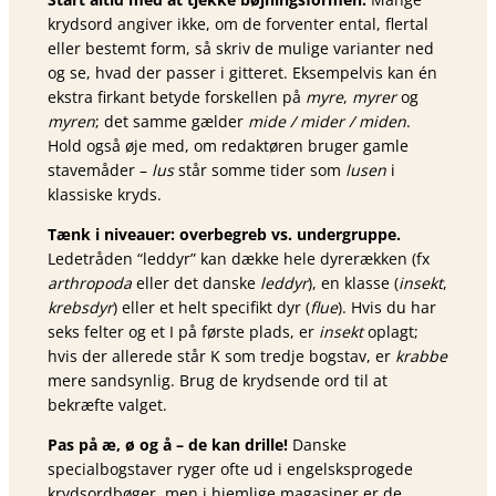
krydsord angiver ikke, om de forventer ental, flertal
eller bestemt form, så skriv de mulige varianter ned
og se, hvad der passer i gitteret. Eksempelvis kan én
ekstra firkant betyde forskellen på
myre
,
myrer
og
myren
; det samme gælder
mide / mider / miden
.
Hold også øje med, om redaktøren bruger gamle
stavemåder –
lus
står somme tider som
lusen
i
klassiske kryds.
Tænk i niveauer: overbegreb vs. undergruppe.
Ledetråden “leddyr” kan dække hele dyrerækken (fx
arthropoda
eller det danske
leddyr
), en klasse (
insekt
,
krebsdyr
) eller et helt specifikt dyr (
flue
). Hvis du har
seks felter og et I på første plads, er
insekt
oplagt;
hvis der allerede står K som tredje bogstav, er
krabbe
mere sandsynlig. Brug de krydsende ord til at
bekræfte valget.
Pas på æ, ø og å – de kan drille!
Danske
specialbogstaver ryger ofte ud i engelsksprogede
krydsordbøger, men i hjemlige magasiner er de