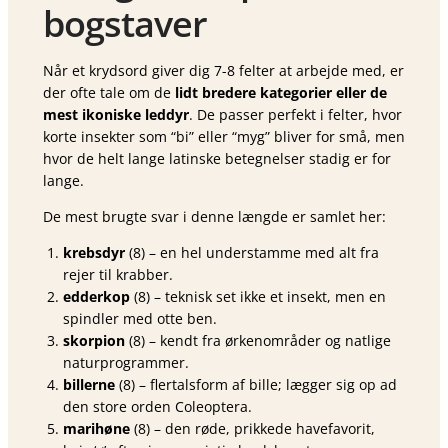
bogstaver
Når et krydsord giver dig 7-8 felter at arbejde med, er
der ofte tale om de
lidt bredere kategorier eller de
mest ikoniske leddyr
. De passer perfekt i felter, hvor
korte insekter som “bi” eller “myg” bliver for små, men
hvor de helt lange latinske betegnelser stadig er for
lange.
De mest brugte svar i denne længde er samlet her:
krebsdyr
(8) – en hel understamme med alt fra
rejer til krabber.
edderkop
(8) – teknisk set ikke et insekt, men en
spindler med otte ben.
skorpion
(8) – kendt fra ørkenområder og natlige
naturprogrammer.
billerne
(8) – flertalsform af bille; lægger sig op ad
den store orden Coleoptera.
marihøne
(8) – den røde, prikkede havefavorit,