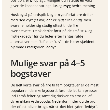
position, er
bi
oplagt. Mangler du i stedet en vokal,
giver de konsonanttunge
lus
og
myg
bedre mening.
Husk også på ordspil: Nogle krydsforfattere driller
med “led dyr” (et dyr, der er
ledt
eller
ondt
), men
svarene holder sig stadig oftest til de fire
ovennævnte. Tænk derfor først på de små stik- og
møl-skadedyr før du leder efter fantasifulde
alternativer som “ko” eller “ulv” – de hører sjældent
hjemme i kategorien leddyr.
Mulige svar på 4–5
bogstaver
De helt korte svar på fire til fem bogstaver er de mest
populære i danske krydsord, fordi de let kan presses
ind i små felter og samtidig dækker en stor del af
dyrerækken Arthropoda. Nedenfor finder du de ord,
der oftest bliver brugt, når stikket blot lyder “leddyr”,