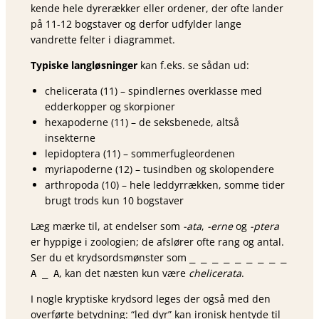
kende hele dyrerækker eller ordener, der ofte lander
på 11-12 bogstaver og derfor udfylder lange
vandrette felter i diagrammet.
Typiske lang­løsnin­ger
kan f.eks. se sådan ud:
chelicerata (11) – spindlernes overklasse med
edderkopper og skorpioner
hexapoderne (11) – de seksbenede, altså
insekterne
lepidoptera (11) – sommerfugleordenen
myriapoderne (12) – tusindben og skolopendere
arthropoda (10) – hele leddyr­rækken, somme tider
brugt trods kun 10 bogstaver
Læg mærke til, at endelser som
-ata
,
-erne
og
-ptera
er hyppige i zoologien; de afslører ofte rang og antal.
Ser du et krydsordsmønster som
_ _ _ _ _ _ _ _ _
, kan det næsten kun være
chelicerata
.
A _ A
I nogle kryptiske krydsord leges der også med den
overførte betydning: “led dyr” kan ironisk hentyde til