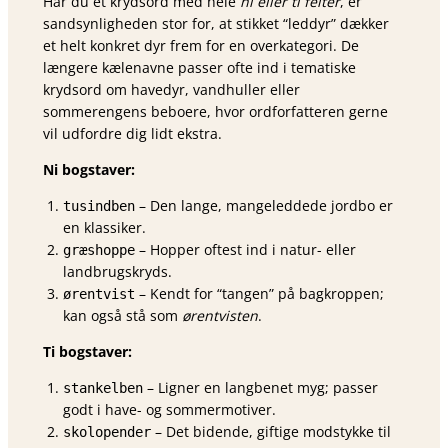
Har du et krydsord med hele
ni eller ti felter
, er
sandsynligheden stor for, at stikket “leddyr” dækker
et helt konkret dyr frem for en overkategori. De
længere kælenavne passer ofte ind i tematiske
krydsord om havedyr, vandhuller eller
sommerengens beboere, hvor ordforfatteren gerne
vil udfordre dig lidt ekstra.
Ni bogstaver:
– Den lange, mangeleddede jordbo er
tusindben
en klassiker.
– Hopper oftest ind i natur- eller
græshoppe
landbrugskryds.
– Kendt for “tangen” på bagkroppen;
ørentvist
kan også stå som
ørentvisten
.
Ti bogstaver:
– Ligner en langbenet myg; passer
stankelben
godt i have- og sommermotiver.
– Det bidende, giftige modstykke til
skolopender