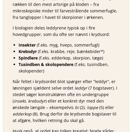
rækken til den mest artsrige på kloden – fra
mikroskopiske mider til farvestrålende sommerfugle,
fra tanglopper i havet til skorpioner i ørkenen.
I biologien deles leddyrene typisk op i fire
hovedgrupper, som du ofte ser nævnt i krydsord:
Insekter
(f.eks. myg, hveps, sommerfugl)
Krebsdyr
(f.eks. krabbe, reje, bænkebider*)
Spindlere
(f.eks. edderkop, skorpion, tæge)
Tusindben & skolopendere
(f.eks. tusindben,
skolopender)
Når feltet i krydsordet blot spørger efter “leddyr”, er
løsningen sjældent selve ordet
leddyr
(7 bogstaver). I
stedet søger konstruktøren ofte en undergruppe
(
insekt
,
krebsdyr
) eller et konkret dyr med den
ønskede længde – eksempelvis
bi
(2),
loppe
(5) eller
edderkop
(8). Brug derfor de krydsende bogstaver til
at afgøre, hvilken retning du skal gå.
Husk også, at ordet kan tolkes kreativt: Nogle gåder