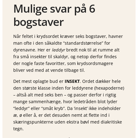
Mulige svar på 6
bogstaver
Når feltet i krydsordet kræver seks bogstaver, havner
man ofte i den såkaldte “standard­størrelse” for
dyrenavne. Her er
leddyr
bredt nok til at rumme alt
fra små insekter til skaldyr, og netop derfor findes
der nogle faste favoritter, som krydsordsmagere
bliver ved med at vende tilbage til.
Det mest oplagte bud er
INSEKT
. Ordet dækker hele
den største klasse inden for leddyrene (hexapoderne)
– altså alt med seks ben – og passer derfor i rigtig
mange sammenhænge, hvor ledetråden blot lyder
“leddyr” eller “småt kryb”. Da ‘insekt’ ikke indeholder
æ, ø eller å, er det desuden nemt at flette ind i
skæringspunkterne uden ekstra bøvl med diakritiske
tegn.