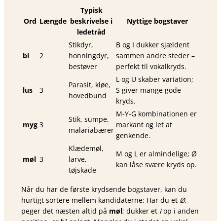
Typisk
Ord
Længde
beskrivelse i
Nyttige bogstaver
ledetråd
Stikdyr,
B og I dukker sjældent
bi
2
honningdyr,
sammen andre steder –
bestøver
perfekt til vokalkryds.
L og U skaber variation;
Parasit, kløe,
lus
3
S giver mange gode
hovedbund
kryds.
M-Y-G kombinationen er
Stik, sumpe,
myg
3
markant og let at
malariabærer
genkende.
Klædemøl,
M og L er almindelige; Ø
møl
3
larve,
kan låse svære kryds op.
tøjskade
Når du har de første krydsende bogstaver, kan du
hurtigt sortere mellem kandidaterne: Har du et
Ø
,
peger det næsten altid på
møl
; dukker et
I
op i anden