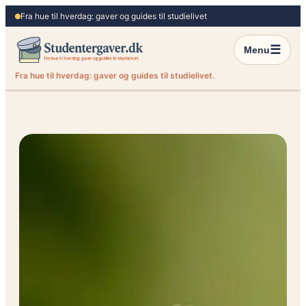
Spring
Fra hue til hverdag: gaver og guides til studielivet
til
indhold
☰
Menu
Fra hue til hverdag: gaver og guides til studielivet.