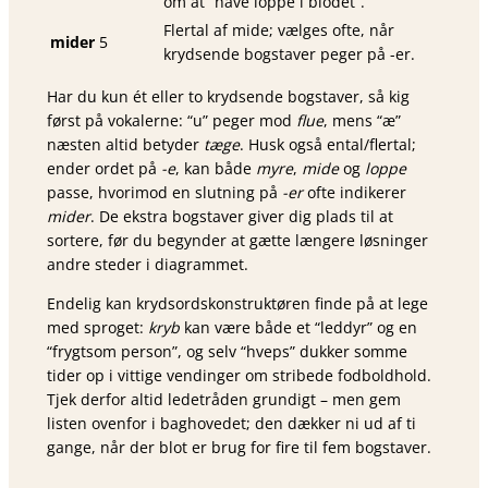
om at “have loppe i blodet”.
Flertal af mide; vælges ofte, når
mider
5
krydsende bogstaver peger på -er.
Har du kun ét eller to krydsende bogstaver, så kig
først på vokalerne: “u” peger mod
flue
, mens “æ”
næsten altid betyder
tæge
. Husk også ental/flertal;
ender ordet på
-e
, kan både
myre
,
mide
og
loppe
passe, hvorimod en slutning på
-er
ofte indikerer
mider
. De ekstra bogstaver giver dig plads til at
sortere, før du begynder at gætte længere løsninger
andre steder i diagrammet.
Endelig kan krydsordskonstruktøren finde på at lege
med sproget:
kryb
kan være både et “leddyr” og en
“frygtsom person”, og selv “hveps” dukker somme
tider op i vittige vendinger om stribede fodboldhold.
Tjek derfor altid ledetråden grundigt – men gem
listen ovenfor i baghovedet; den dækker ni ud af ti
gange, når der blot er brug for fire til fem bogstaver.