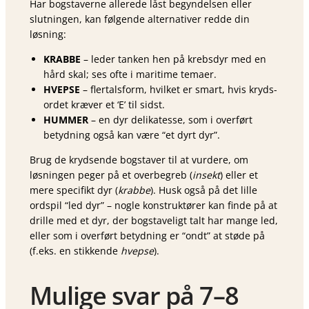
Har bogstaverne allerede låst begyndelsen eller
slutningen, kan følgende alternativer redde din
løsning:
KRABBE
– leder tanken hen på krebsdyr med en
hård skal; ses ofte i maritime temaer.
HVEPSE
– flertalsform, hvilket er smart, hvis kryds­
ordet kræver et ‘E’ til sidst.
HUMMER
– en dyr delikatesse, som i overført
betydning også kan være “et dyrt dyr”.
Brug de krydsende bogstaver til at vurdere, om
løsningen peger på et overbegreb (
insekt
) eller et
mere specifikt dyr (
krabbe
). Husk også på det lille
ordspil “led dyr” – nogle konstruktører kan finde på at
drille med et dyr, der bogstaveligt talt har mange led,
eller som i overført betydning er “ondt” at støde på
(f.eks. en stikkende
hvepse
).
Mulige svar på 7–8