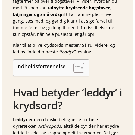
fagtermer på over ti bogstaver. Vi viser, hvordan du
med få kneb kan
udnytte krydsende bogstaver,
bøjninger og små ordspil
til at ramme plet – hver
gang. Læs med, og gør dig klar til at sige farvel til
tomme felter og goddag til den tilfredsstillelse, der
kun opstår, når hele puslespillet går op!
Klar til at blive krydsords-mester? Så rul videre, og
lad os finde din næste
“leddyr”
-løsning.
Indholdsfortegnelse
Hvad betyder ‘leddyr’ i
krydsord?
Leddyr
er den danske betegnelse for hele
dyrerækken
Arthropoda
, altså de dyr der har et ydre
leddelt skelet og kroppe opdelt i segmenter. Det gør