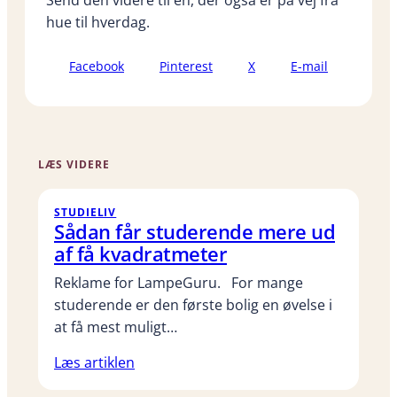
Send den videre til én, der også er på vej fra
hue til hverdag.
Facebook
Pinterest
X
E-mail
LÆS VIDERE
STUDIELIV
Sådan får studerende mere ud
af få kvadratmeter
Reklame for LampeGuru. For mange
studerende er den første bolig en øvelse i
at få mest muligt…
Læs artiklen