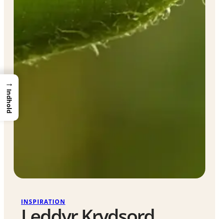
→
Indhold
INSPIRATION
Leddyr Krydsord