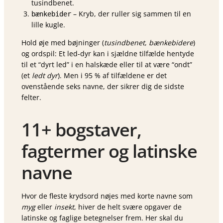
tusindbenet.
– Kryb, der ruller sig sammen til en
bænkebider
lille kugle.
Hold øje med bøjninger (
tusindbenet
,
bænkebidere
)
og ordspil: Et led-dyr kan i sjældne tilfælde hentyde
til et “dyrt led” i en halskæde eller til at være “ondt”
(et
ledt dyr
). Men i 95 % af tilfældene er det
ovenstående seks navne, der sikrer dig de sidste
felter.
11+ bogstaver,
fagtermer og latinske
navne
Hvor de fleste krydsord nøjes med korte navne som
myg
eller
insekt
, hiver de helt svære opgaver de
latinske og faglige betegnelser frem. Her skal du