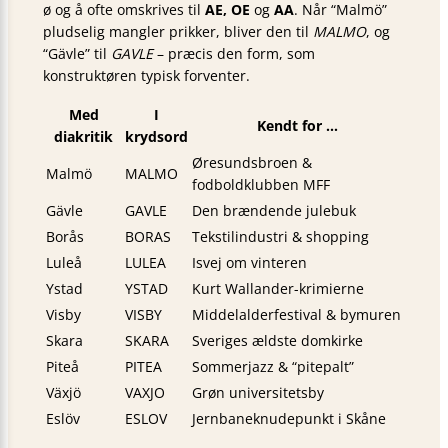
ø og å ofte omskrives til
AE, OE
og
AA
. Når “Malmö”
pludselig mangler prikker, bliver den til
MALMO
, og
“Gävle” til
GAVLE
– præcis den form, som
konstruktøren typisk forventer.
Med
I
Kendt for …
diakritik
krydsord
Øresundsbroen &
Malmö
MALMO
fodboldklubben MFF
Gävle
GAVLE
Den brændende julebuk
Borås
BORAS
Tekstilindustri & shopping
Luleå
LULEA
Isvej om vinteren
Ystad
YSTAD
Kurt Wallander-krimierne
Visby
VISBY
Middelalderfestival & bymuren
Skara
SKARA
Sveriges ældste domkirke
Piteå
PITEA
Sommerjazz & “pitepalt”
Växjö
VAXJO
Grøn universitetsby
Eslöv
ESLOV
Jernbaneknudepunkt i Skåne