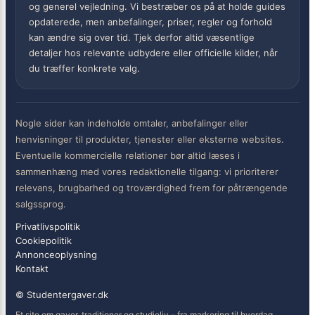
og generel vejledning. Vi bestræber os på at holde guides
opdaterede, men anbefalinger, priser, regler og forhold
kan ændre sig over tid. Tjek derfor altid væsentlige
detaljer hos relevante udbydere eller officielle kilder, når
du træffer konkrete valg.
Nogle sider kan indeholde omtaler, anbefalinger eller
henvisninger til produkter, tjenester eller eksterne websites.
Eventuelle kommercielle relationer bør altid læses i
sammenhæng med vores redaktionelle tilgang: vi prioriterer
relevans, brugbarhed og troværdighed frem for påtrængende
salgssprog.
Privatlivspolitik
Cookiepolitik
Annonceoplysning
Kontakt
© Studentergaver.dk
Et site om gaver, traditioner og studieliv – fra markering til hverdag.