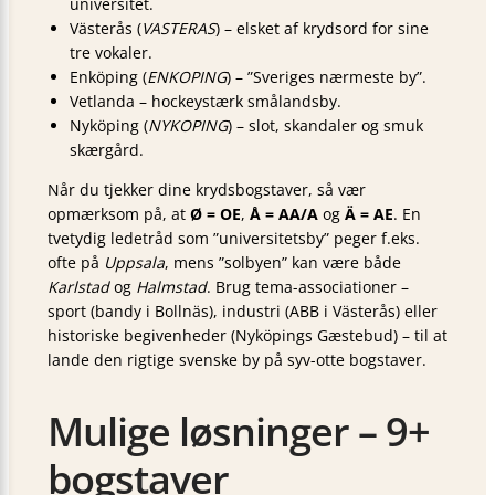
universitet.
Västerås (
VASTERAS
) – elsket af krydsord for sine
tre vokaler.
Enköping (
ENKOPING
) – ”Sveriges nærmeste by”.
Vetlanda – hockeystærk smålandsby.
Nyköping (
NYKOPING
) – slot, skandaler og smuk
skærgård.
Når du tjekker dine krydsbogstaver, så vær
opmærksom på, at
Ø = OE
,
Å = AA/A
og
Ä = AE
. En
tvetydig ledetråd som ”universitetsby” peger f.eks.
ofte på
Uppsala
, mens ”solbyen” kan være både
Karlstad
og
Halmstad
. Brug tema-associationer –
sport (bandy i Bollnäs), industri (ABB i Västerås) eller
historiske begivenheder (Nyköpings Gæstebud) – til at
lande den rigtige svenske by på syv-otte bogstaver.
Mulige løsninger – 9+
bogstaver