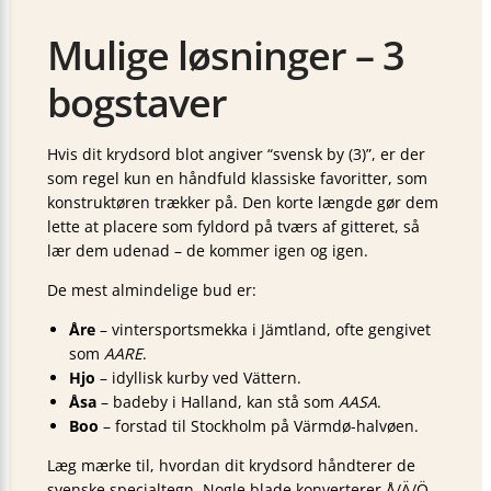
Mulige løsninger – 3
bogstaver
Hvis dit krydsord blot angiver “svensk by (3)”, er der
som regel kun en håndfuld klassiske favoritter, som
konstruktøren trækker på. Den korte længde gør dem
lette at placere som fyldord på tværs af gitteret, så
lær dem udenad – de kommer igen og igen.
De mest almindelige bud er:
Åre
– vintersportsmekka i Jämtland, ofte gengivet
som
AARE
.
Hjo
– idyllisk kurby ved Vättern.
Åsa
– badeby i Halland, kan stå som
AASA
.
Boo
– forstad til Stockholm på Värmdø-halvøen.
Læg mærke til, hvordan dit krydsord håndterer de
svenske specialtegn. Nogle blade konverterer Å/Ä/Ö