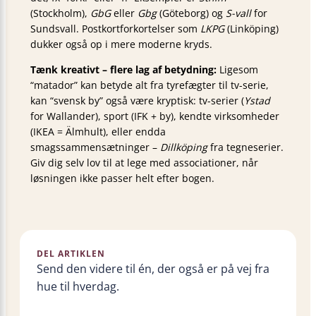
(Stockholm),
GbG
eller
Gbg
(Göteborg) og
S-vall
for
Sundsvall. Postkortforkortelser som
LKPG
(Linköping)
dukker også op i mere moderne kryds.
Tænk kreativt – flere lag af betydning:
Ligesom
“matador” kan betyde alt fra tyrefægter til tv-serie,
kan “svensk by” også være kryptisk: tv-serier (
Ystad
for Wallander), sport (IFK + by), kendte virksomheder
(IKEA = Älmhult), eller endda
smagssammensætninger –
Dillköping
fra tegneserier.
Giv dig selv lov til at lege med associationer, når
løsningen ikke passer helt efter bogen.
DEL ARTIKLEN
Send den videre til én, der også er på vej fra
hue til hverdag.