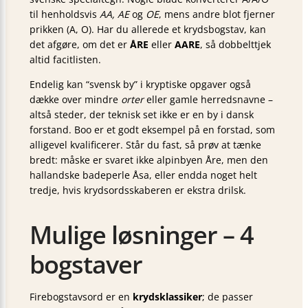
til henholdsvis
AA, AE
og
OE
, mens andre blot fjerner
prikken (A, O). Har du allerede et krydsbogstav, kan
det afgøre, om det er
ÅRE
eller
AARE
, så dobbelttjek
altid facitlisten.
Endelig kan “svensk by” i kryptiske opgaver også
dække over mindre
orter
eller gamle herredsnavne –
altså steder, der teknisk set ikke er en by i dansk
forstand. Boo er et godt eksempel på en forstad, som
alligevel kvalificerer. Står du fast, så prøv at tænke
bredt: måske er svaret ikke alpinbyen Åre, men den
hallandske badeperle Åsa, eller endda noget helt
tredje, hvis krydsordsskaberen er ekstra drilsk.
Mulige løsninger – 4
bogstaver
Firebogstavsord er en
krydsklassiker
; de passer