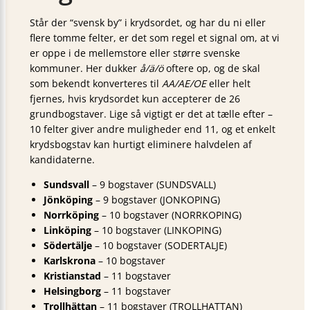
Står der “svensk by” i krydsordet, og har du ni eller
flere tomme felter, er det som regel et signal om, at vi
er oppe i de mellemstore eller større svenske
kommuner. Her dukker
å/ä/ö
oftere op, og de skal
som bekendt konverteres til
AA/AE/OE
eller helt
fjernes, hvis krydsordet kun accepterer de 26
grundbogstaver. Lige så vigtigt er det at tælle efter –
10 felter giver andre muligheder end 11, og et enkelt
krydsbogstav kan hurtigt eliminere halvdelen af
kandidaterne.
Sundsvall
– 9 bogstaver (SUNDSVALL)
Jönköping
– 9 bogstaver (JONKOPING)
Norrköping
– 10 bogstaver (NORRKOPING)
Linköping
– 10 bogstaver (LINKOPING)
Södertälje
– 10 bogstaver (SODERTALJE)
Karlskrona
– 10 bogstaver
Kristianstad
– 11 bogstaver
Helsingborg
– 11 bogstaver
Trollhättan
– 11 bogstaver (TROLLHATTAN)