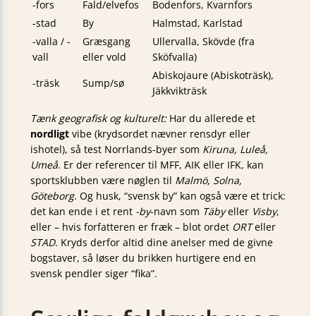
-fors
Fald/elvefos
Bodenfors, Kvarnfors
-stad
By
Halmstad, Karlstad
-valla / -
Græsgang
Ullervalla, Skövde (fra
vall
eller vold
Sköfvalla)
Abiskojaure (Abiskoträsk),
-träsk
Sump/sø
Jäkkvikträsk
Tænk geografisk og kulturelt:
Har du allerede et
nordligt
vibe (krydsordet nævner rensdyr eller
ishotel), så test Norrlands-byer som
Kiruna, Luleå,
Umeå
. Er der referencer til MFF, AIK eller IFK, kan
sportsklubben være nøglen til
Malmö, Solna,
Göteborg
. Og husk, “svensk by” kan også være et trick:
det kan ende i et rent
-by
-navn som
Täby
eller
Visby
,
eller – hvis forfatteren er fræk – blot ordet
ORT
eller
STAD
. Kryds derfor altid dine anelser med de givne
bogstaver, så løser du brikken hurtigere end en
svensk pendler siger “fika”.