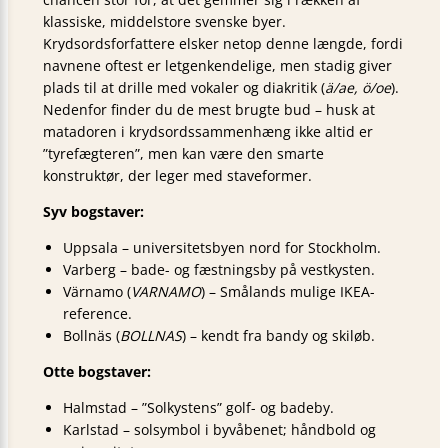
klassiske, middelstore svenske byer.
Krydsordsforfattere elsker netop denne længde, fordi
navnene oftest er letgenkendelige, men stadig giver
plads til at drille med vokaler og diakritik (
ä/ae, ö/oe
).
Nedenfor finder du de mest brugte bud – husk at
matadoren i krydsordssammenhæng ikke altid er
”tyrefægteren”, men kan være den smarte
konstruktør, der leger med staveformer.
Syv bogstaver:
Uppsala – universitetsbyen nord for Stockholm.
Varberg – bade- og fæstningsby på vestkysten.
Värnamo (
VARNAMO
) – Smålands mulige IKEA-
reference.
Bollnäs (
BOLLNAS
) – kendt fra bandy og skiløb.
Otte bogstaver:
Halmstad – ”Solkystens” golf- og badeby.
Karlstad – solsymbol i byvåbenet; håndbold og