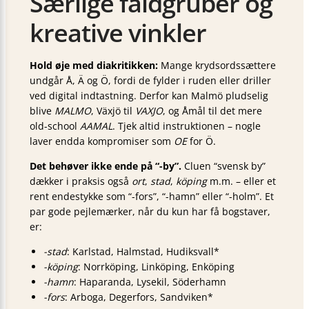
Særlige faldgruber og
kreative vinkler
Hold øje med diakritikken:
Mange krydsordssættere
undgår Å, Ä og Ö, fordi de fylder i ruden eller driller
ved digital indtastning. Derfor kan Malmö pludselig
blive
MALMO
, Växjö til
VAXJO
, og Åmål til det mere
old-school
AAMAL
. Tjek altid instruktionen – nogle
laver endda kompromiser som
OE
for Ö.
Det behøver ikke ende på “-by”.
Cluen “svensk by”
dækker i praksis også
ort
,
stad
,
köping
m.m. – eller et
rent endestykke som “-fors”, “-hamn” eller “-holm”. Et
par gode pejlemærker, når du kun har få bogstaver,
er:
-stad
: Karlstad, Halmstad, Hudiksvall*
-köping
: Norrköping, Linköping, Enköping
-hamn
: Haparanda, Lysekil, Söderhamn
-fors
: Arboga, Degerfors, Sandviken*