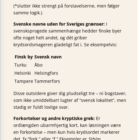
(*slutter ikke strengt på forstavelserne, men følger
samme logik.)
Svenske navne uden for Sveriges grænser:
I
svensksprogede sammenhænge hedder finske byer
ofte noget helt andet, og dét griber
krydsordsmageren gladeligt fat i. Se eksempelvis:
Finsk by
Svensk navn
Turku
Åbo
Helsinki
Helsingfors
Tampere
Tammerfors
Disse outsidere giver dig pludseligt tre – ni bogstaver,
som ikke umiddelbart lugter af “svensk lokalitet”, men
stadig er fuldt lovlige svar.
Forkortelser og andre kryptiske greb:
Er
ordlængden ubarmhjertig kort, kan løsningen være
en forkortelse – men kun hvis krydsordet markerer
det, fx “fork.” eller “f.” Eksempler er
Sthlm