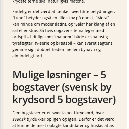
krydsfelterne skal naturligvis matche.
Endelig er det værd at tænke i overførte betydninger.
“Lund” betyder også en lille skov på dansk, “Mora”
kan minde om moder (latin), og “Sala” har klang af en
sal eller stue. Så hvis opgavens tema leger med
ordspil – lidt ligesom “matador” både er spænstig
tyrefægter, tv-serie og brætspil – kan svaret sagtens
gemme sig i dobbeltheden mellem bynavn og
almindeligt ord.
Mulige løsninger – 5
bogstaver (svensk by
krydsord 5 bogstaver)
Fem bogstaver er et sweet-spot i krydsord, hvor
svensk by
dukker op igen og igen. Derfor er det værd
at kunne de mest oplagte kandidater og huske, at æ,