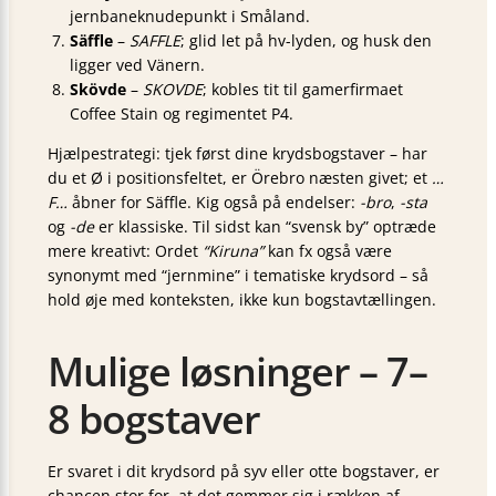
jernbaneknudepunkt i Småland.
Säffle
–
SAFFLE
; glid let på hv-lyden, og husk den
ligger ved Vänern.
Skövde
–
SKOVDE
; kobles tit til gamerfirmaet
Coffee Stain og regimentet P4.
Hjælpe­strategi: tjek først dine krydsbogstaver – har
du et Ø i positionsfeltet, er Örebro næsten givet; et
…
F…
åbner for Säffle. Kig også på endelser:
-bro
,
-sta
og
-de
er klassiske. Til sidst kan “svensk by” optræde
mere kreativt: Ordet
“Kiruna”
kan fx også være
synonymt med “jernmine” i tematiske krydsord – så
hold øje med konteksten, ikke kun bogstavtællingen.
Mulige løsninger – 7–
8 bogstaver
Er svaret i dit krydsord på syv eller otte bogstaver, er
chancen stor for, at det gemmer sig i rækken af