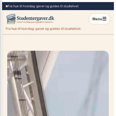
×
Spring
Fra hue til hverdag: gaver og guides til studielivet
til
indhold
☰
Menu
Fra hue til hverdag: gaver og guides til studielivet.