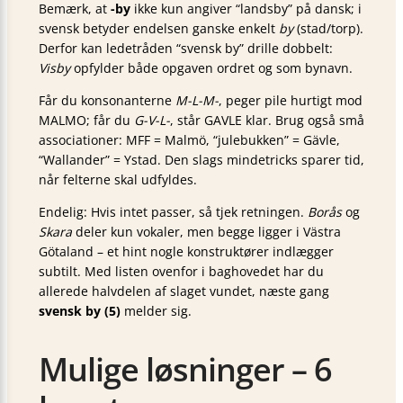
Bemærk, at
-by
ikke kun angiver “landsby” på dansk; i
svensk betyder endelsen ganske enkelt
by
(stad/torp).
Derfor kan ledetråden “svensk by” drille dobbelt:
Visby
opfylder både opgaven ordret og som bynavn.
Får du konsonanterne
M-L-M-
, peger pile hurtigt mod
MALMO; får du
G-V-L-
, står GAVLE klar. Brug også små
associationer: MFF = Malmö, “julebukken” = Gävle,
“Wallander” = Ystad. Den slags mindetricks sparer tid,
når felterne skal udfyldes.
Endelig: Hvis intet passer, så tjek retningen.
Borås
og
Skara
deler kun vokaler, men begge ligger i Västra
Götaland – et hint nogle konstruktører indlægger
subtilt. Med listen ovenfor i baghovedet har du
allerede halvdelen af slaget vundet, næste gang
svensk by (5)
melder sig.
Mulige løsninger – 6