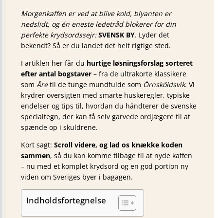
Morgenkaffen er ved at blive kold, blyanten er
nedslidt, og én eneste ledetråd blokerer for din
perfekte krydsordssejr:
SVENSK BY
. Lyder det
bekendt? Så er du landet det helt rigtige sted.
I artiklen her får du
hurtige løsningsforslag sorteret
efter antal bogstaver
– fra de ultrakorte klassikere
som
Åre
til de tunge mundfulde som
Örnsköldsvik
. Vi
krydrer oversigten med smarte huskeregler, typiske
endelser og tips til, hvordan du håndterer de svenske
specialtegn, der kan få selv garvede ordjægere til at
spænde op i skuldrene.
Kort sagt:
Scroll videre, og lad os knække koden
sammen
, så du kan komme tilbage til at nyde kaffen
– nu med et komplet krydsord og en god portion ny
viden om Sveriges byer i bagagen.
Indholdsfortegnelse