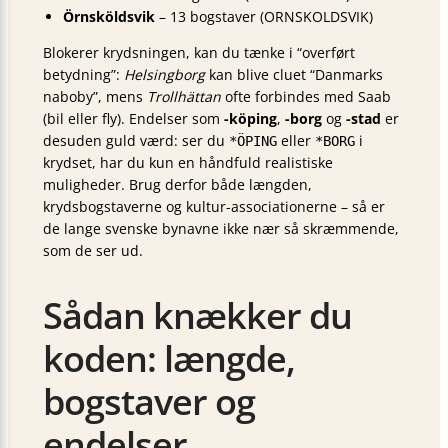
Örnsköldsvik
– 13 bogstaver (ORNSKOLDSVIK)
Blokerer krydsningen, kan du tænke i “overført
betydning”:
Helsingborg
kan blive cluet “Danmarks
naboby”, mens
Trollhättan
ofte forbindes med Saab
(bil eller fly). Endelser som
-köping
,
-borg
og
-stad
er
desuden guld værd: ser du
eller
i
*ÖPING
*BORG
krydset, har du kun en håndfuld realistiske
muligheder. Brug derfor både længden,
krydsbogstaverne og kultur-associationerne – så er
de lange svenske bynavne ikke nær så skræmmende,
som de ser ud.
Sådan knækker du
koden: længde,
bogstaver og
endelser