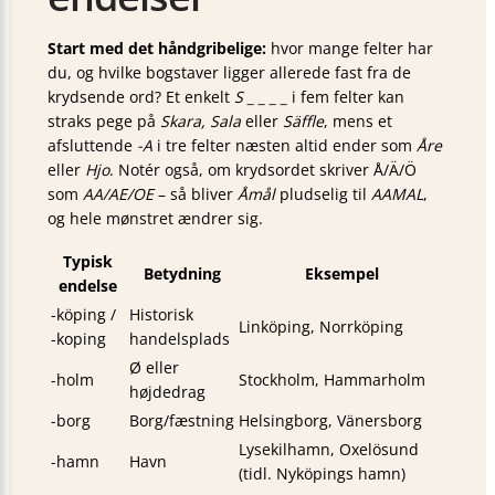
Start med det håndgribelige:
hvor mange felter har
du, og hvilke bogstaver ligger allerede fast fra de
krydsende ord? Et enkelt
S _ _ _ _
i fem felter kan
straks pege på
Skara, Sala
eller
Säffle
, mens et
afsluttende
-A
i tre felter næsten altid ender som
Åre
eller
Hjo
. Notér også, om krydsordet skriver Å/Ä/Ö
som
AA/AE/OE
– så bliver
Åmål
pludselig til
AAMAL
,
og hele mønstret ændrer sig.
Typisk
Betydning
Eksempel
endelse
-köping /
Historisk
Linköping, Norrköping
-koping
handelsplads
Ø eller
-holm
Stockholm, Hammarholm
højdedrag
-borg
Borg/fæstning
Helsingborg, Vänersborg
Lysekilhamn, Oxelösund
-hamn
Havn
(tidl. Nyköpings hamn)