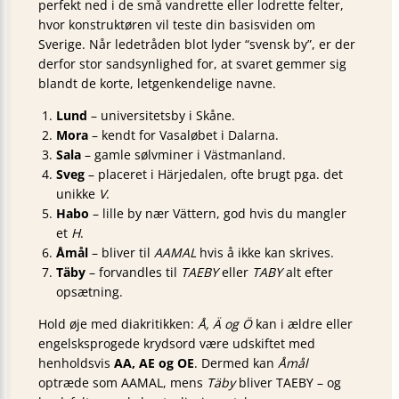
perfekt ned i de små vandrette eller lodrette felter,
hvor konstruktøren vil teste din basisviden om
Sverige. Når ledetråden blot lyder “svensk by”, er der
derfor stor sandsynlighed for, at svaret gemmer sig
blandt de korte, letgenkendelige navne.
Lund
– universitetsby i Skåne.
Mora
– kendt for Vasaløbet i Dalarna.
Sala
– gamle sølvminer i Västmanland.
Sveg
– placeret i Härjedalen, ofte brugt pga. det
unikke
V
.
Habo
– lille by nær Vättern, god hvis du mangler
et
H
.
Åmål
– bliver til
AAMAL
hvis å ikke kan skrives.
Täby
– forvandles til
TAEBY
eller
TABY
alt efter
opsætning.
Hold øje med diakritikken:
Å, Ä og Ö
kan i ældre eller
engelsksprogede krydsord være udskiftet med
henholdsvis
AA, AE og OE
. Dermed kan
Åmål
optræde som AAMAL, mens
Täby
bliver TAEBY – og