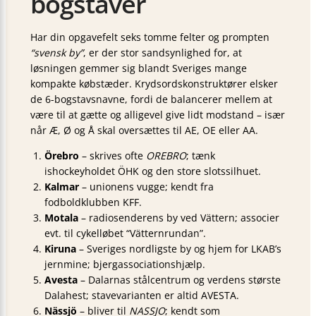
bogstaver
Har din opgavefelt seks tomme felter og prompten
“svensk by”
, er der stor sandsynlighed for, at
løsningen gemmer sig blandt Sveriges mange
kompakte købstæder. Krydsords­konstruktører elsker
de 6-bogstavsnavne, fordi de balancerer mellem at
være til at gætte og alligevel give lidt modstand – især
når Æ, Ø og Å skal oversættes til AE, OE eller AA.
Örebro
– skrives ofte
OREBRO
; tænk
ishockeyholdet ÖHK og den store slotssilhuet.
Kalmar
– unionens vugge; kendt fra
fodboldklubben KFF.
Motala
– radiosenderens by ved Vättern; associer
evt. til cykelløbet “Vätternrundan”.
Kiruna
– Sveriges nordligste by og hjem for LKAB’s
jernmine; bjergassociations­hjælp.
Avesta
– Dalarnas stålcentrum og verdens største
Dalahest; stavevarianten er altid AVESTA.
Nässjö
– bliver til
NASSJO
; kendt som