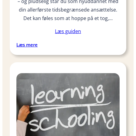
– og pludselig står du som nyuddannet med
o
l
din allerførste tidsbegrænsede ansættelse.
l
Det kan føles som at hoppe på et tog,…
e
g
Læs guiden
i
:
Læs mere
e
T
k
i
ø
d
k
s
k
b
e
e
n
g
r
æ
n
s
e