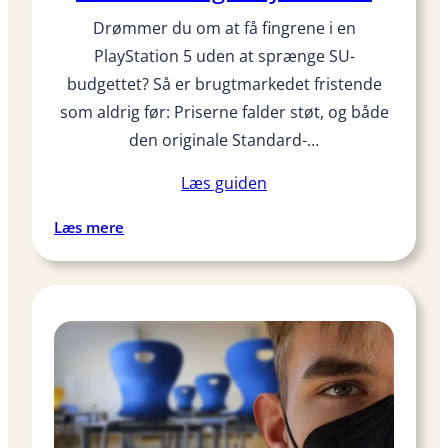
e
Drømmer du om at få fingrene i en
r
PlayStation 5 uden at sprænge SU-
s
t
budgettet? Så er brugtmarkedet fristende
a
som aldrig før: Priserne falder støt, og både
d
den originale Standard-…
i
g
Læs guiden
v
i
:
Læs mere
r
5
k
t
e
i
r
n
o
g
m
d
t
u
r
s
e
k