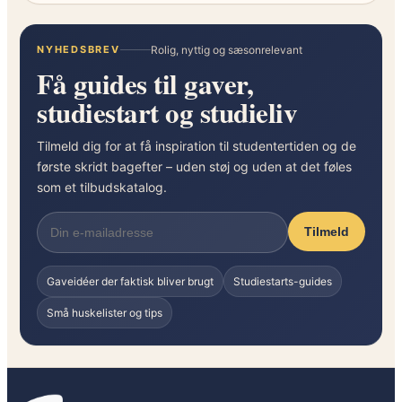
n
i
t
t
e
e
NYHEDSBREV
Rolig, nyttig og sæsonrelevant
Få guides til gaver,
r
t
k
s
studiestart og studieliv
ø
b
r
r
Tilmeld dig for at få inspiration til studentertiden og de
s
u
første skridt bagefter – uden støj og uden at det føles
l
g
som et tilbudskatalog.
e
?
n
Tilmeld
Gaveidéer der faktisk bliver brugt
Studiestarts-guides
Små huskelister og tips