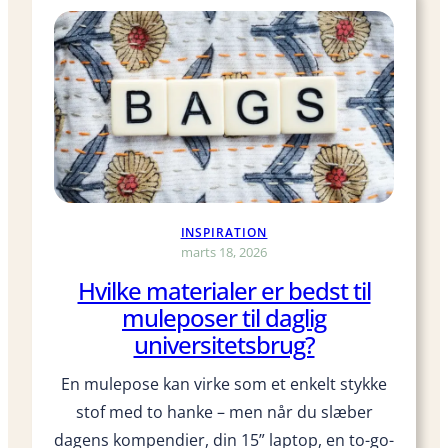
r
t
k
e
t
n
ø
d
j
:
s
d
g
i
a
n
v
e
e
INSPIRATION
r
r
marts 18, 2026
e
t
t
Hvilke materialer er bedst til
i
t
muleposer til daglig
l
i
universitetsbrug?
d
g
e
h
En mulepose kan virke som et enkelt stykke
n
e
stof med to hanke – men når du slæber
f
d
dagens kompendier, din 15” laptop, en to-go-
ø