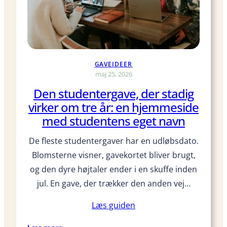
r
d
e
r
k
GAVEIDEER
a
maj 25, 2026
n
Den studentergave, der stadig
h
virker om tre år: en hjemmeside
j
æ
med studentens eget navn
l
De fleste studentergaver har en udløbsdato.
p
e
Blomsterne visner, gavekortet bliver brugt,
m
og den dyre højtaler ender i en skuffe inden
e
jul. En gave, der trækker den anden vej…
d
S
Læs guiden
U
b
: