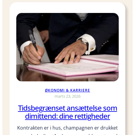
i
r
t
e
i
g
a
l
l
e
e
r
r
f
o
r
e
t
r
ØKONOMI & KARRIERE
o
marts 23, 2026
l
Tidsbegrænset ansættelse som
i
dimittend: dine rettigheder
g
t
Kontrakten er i hus, champagnen er drukket
k