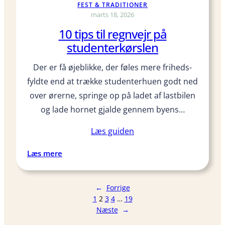
FEST & TRADITIONER
e
marts 18, 2026
r
10 tips til regnvejr på
e
studenterkørslen
r
b
Der er få øjeblikke, der føles mere friheds­
e
fyldte end at trække studenterhuen godt ned
d
s
over ørerne, springe op på ladet af lastbilen
t
og lade hornet gjalde gennem byens…
t
i
Læs guiden
l
:
Læs mere
m
1
u
0
l
←
Forrige
t
e
1
2
3
4
…
19
i
p
Næste
→
p
o