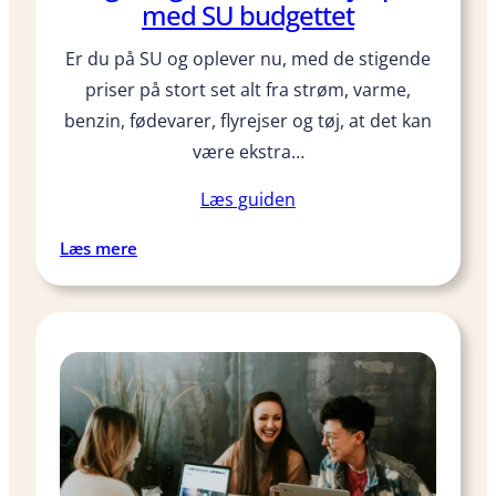
med SU budgettet
Er du på SU og oplever nu, med de stigende
priser på stort set alt fra strøm, varme,
benzin, fødevarer, flyrejser og tøj, at det kan
være ekstra…
Læs guiden
:
Læs mere
7
g
o
d
e
g
a
v
e