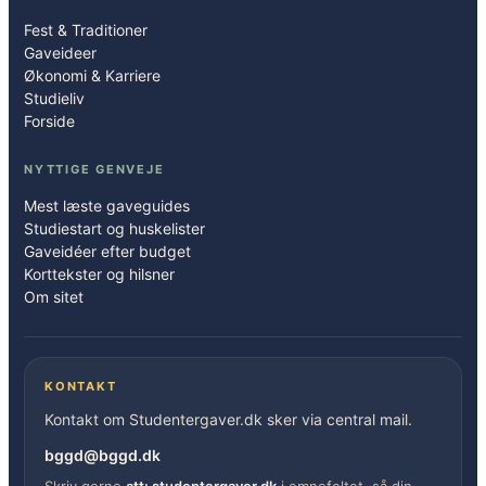
Fest & Traditioner
Gaveideer
Økonomi & Karriere
Studieliv
Forside
NYTTIGE GENVEJE
Mest læste gaveguides
Studiestart og huskelister
Gaveidéer efter budget
Korttekster og hilsner
Om sitet
KONTAKT
Kontakt om Studentergaver.dk sker via central mail.
bggd@bggd.dk
Skriv gerne
att: studentergaver.dk
i emnefeltet, så din