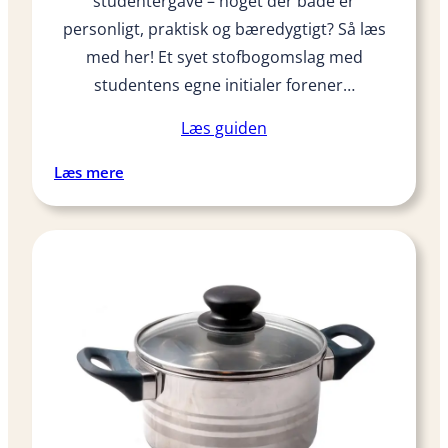
studentergave – noget der både er
t
5
u
personligt, praktisk og bæredygtigt? Så læs
d
med her! Et syet stofbogomslag med
e
studentens egne initialer forener…
n
t
Læs guiden
e
r
:
Læs mere
g
S
a
å
v
d
e
a
?
n
s
y
r
d
u
e