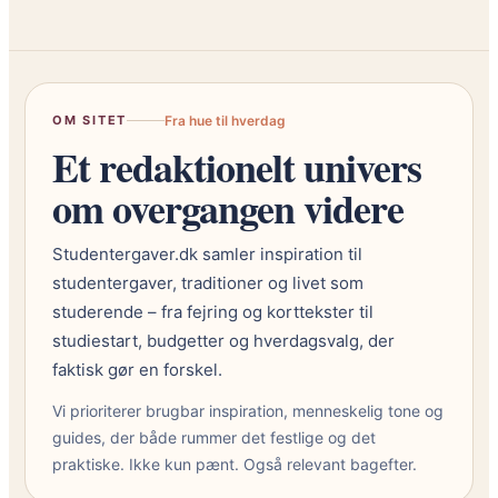
s
s
t
e
i
r
l
t
r
i
OM SITET
Fra hue til hverdag
e
l
Et redaktionelt univers
g
d
n
a
om overgangen videre
v
g
e
l
Studentergaver.dk samler inspiration til
j
i
studentergaver, traditioner og livet som
r
g
studerende – fra fejring og korttekster til
p
u
studiestart, budgetter og hverdagsvalg, der
å
n
faktisk gør en forskel.
s
i
t
v
Vi prioriterer brugbar inspiration, menneskelig tone og
u
e
guides, der både rummer det festlige og det
d
r
praktiske. Ikke kun pænt. Også relevant bagefter.
e
s