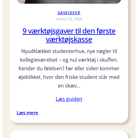
t
a
GAVEIDEER
n
marts 19, 2026
s
9 værktøjsgaver til den første
æ
værktøjskasse
t
t
Nyudklækket studenterhue, nye nøgler til
e
kollegieværelset – og nul værktøj i skuffen.
l
Kender du følelsen? Før eller siden kommer
s
øjeblikket, hvor den friske student står med
e
s
en skæv…
o
Læs guiden
m
d
:
Læs mere
i
9
m
v
i
æ
t