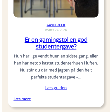
å
a
r
l
:
t
e
j
GAVEIDEER
n
e
marts 27, 2026
h
k
Er en gamingstol en god
j
k
studentergave?
e
e
m
,
Hun har lige vendt huen en sidste gang, eller
m
f
han har netop kastet studenterhuen i luften.
e
ø
Nu står du dér med jagten på den helt
s
r
i
d
perfekte studentergave –…
d
u
Læs guiden
e
k
m
ø
:
Læs mere
e
b
E
d
e
r
s