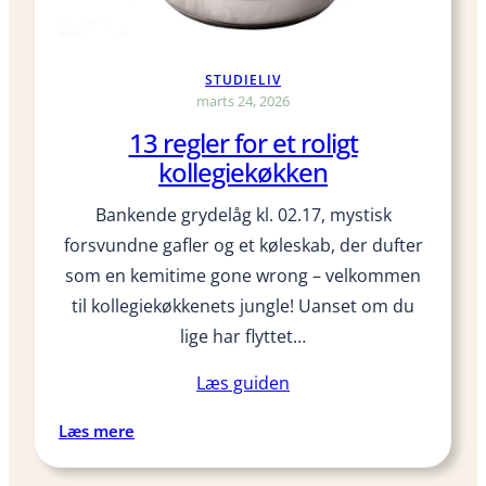
t
s
t
STUDIELIV
o
marts 24, 2026
f
13 regler for et roligt
b
kollegiekøkken
o
g
Bankende grydelåg kl. 02.17, mystisk
o
forsvundne gafler og et køleskab, der dufter
m
s
som en kemitime gone wrong – velkommen
l
til kollegiekøkkenets jungle! Uanset om du
a
lige har flyttet…
g
m
Læs guiden
e
d
:
Læs mere
i
1
n
3