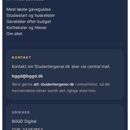
Mest læste gaveguides
Studiestart og huskelister
Gaveidéer efter budget
Korttekster og hilsner
Om sitet
KONTAKT
Kontakt om Studentergaver.dk sker via central mail.
bggd@bggd.dk
Skriv gerne
att: studentergaver.dk
i emnefeltet, så din
henvendelse bliver sendt det rigtige sted hen.
UDGIVER
BGGD Digital
CVR: 34482853