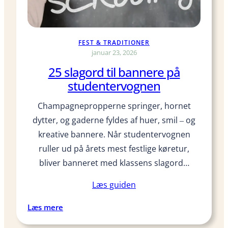
s
k
j
u
FEST & TRADITIONER
l
januar 23, 2026
t
25 slagord til bannere på
e
studentervognen
b
e
Champagnepropperne springer, hornet
s
dytter, og gaderne fyldes af huer, smil ‒ og
k
kreative bannere. Når studentervognen
e
ruller ud på årets mest festlige køretur,
d
e
bliver banneret med klassens slagord…
r
Læs guiden
i
g
:
Læs mere
a
2
v