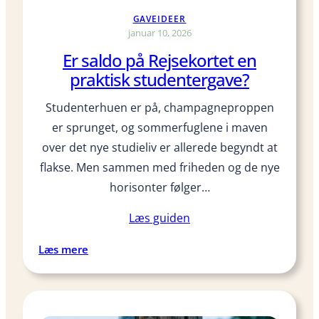
r
d
GAVEIDEER
g
e
januar 10, 2026
a
n
Er saldo på Rejsekortet en
v
t
e
praktisk studentergave?
e
?
n
Studenterhuen er på, champagneproppen
s
er sprunget, og sommerfuglene i maven
t
i
over det nye studieliv er allerede begyndt at
d
flakse. Men sammen med friheden og de nye
s
horisonter følger…
k
a
Læs guiden
p
s
:
Læs mere
e
E
l
r
s
a