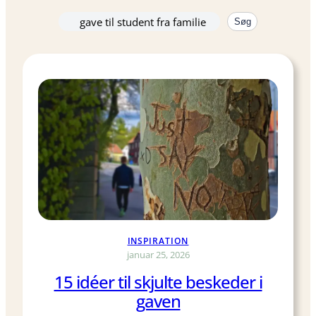
Søg
Søg
igen
INSPIRATION
januar 25, 2026
15 idéer til skjulte beskeder i
gaven