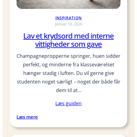
n
a
INSPIRATION
i
januar 19, 2026
r
Lav et krydsord med interne
f
vittigheder som gave
r
y
Champagnepropperne springer, huen sidder
e
perfekt, og minderne fra klasseværelset
r
s
hænger stadig i luften. Du vil gerne give
o
studenten noget særligt – noget der både får
m
dem til at…
s
t
Læs guiden
u
d
:
Læs mere
e
L
n
a