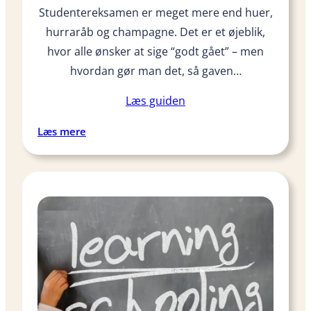
Studentereksamen er meget mere end huer,
hurraråb og champagne. Det er et øjeblik,
hvor alle ønsker at sige “godt gået” – men
hvordan gør man det, så gaven…
Læs guiden
:
Læs mere
1
5
i
d
é
e
r
t
i
l