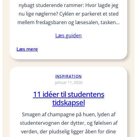
n
nybagt studerende rammer: Hvor lagde jeg
e
nu lige nøglerne? Cyklen er parkeret et sted
v
mellem fredagsbaren og læsesalen, tasken…
i
t
Læs guiden
t
i
:
Læs mere
g
G
h
i
e
v
INSPIRATION
d
e
januar 11, 2026
e
r
11 idéer til studentens
r
e
s
n
tidskapsel
o
A
Smagen af champagne på huen, lyden af
m
i
g
r
studentervognen der dytter, og følelsen af
a
T
verden, der pludselig ligger åben for dine
v
a