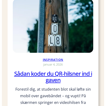
l
d
o
p
å
R
e
j
s
e
INSPIRATION
k
januar 4, 2026
o
Sådan koder du QR-hilsner ind i
r
gaven
t
e
Forestil dig, at studenten blot skal løfte sin
t
mobil over gavebåndet – og vupti! På
e
n
skærmen springer en videohilsen fra