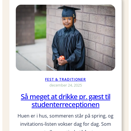
a
n
l
a
v
e
r
d
u
Å
b
FEST & TRADITIONER
n
december 24, 2025
-
Så meget at drikke pr. gæst til
n
studenterreceptionen
å
r
Huen er i hus, sommeren står på spring, og
-
invitations-listen vokser dag for dag. Som
b