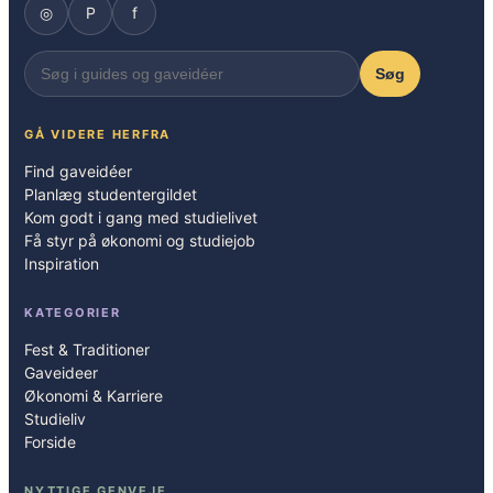
◎
P
f
Søg
GÅ VIDERE HERFRA
Find gaveidéer
Planlæg studentergildet
Kom godt i gang med studielivet
Få styr på økonomi og studiejob
Inspiration
KATEGORIER
Fest & Traditioner
Gaveideer
Økonomi & Karriere
Studieliv
Forside
NYTTIGE GENVEJE