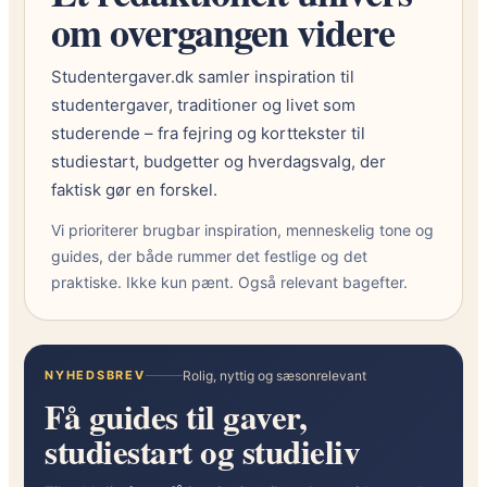
k
om overgangen videre
k
e
Studentergaver.dk samler inspiration til
p
studentergaver, traditioner og livet som
r
studerende – fra fejring og korttekster til
.
studiestart, budgetter og hverdagsvalg, der
g
faktisk gør en forskel.
æ
s
Vi prioriterer brugbar inspiration, menneskelig tone og
t
guides, der både rummer det festlige og det
t
praktiske. Ikke kun pænt. Også relevant bagefter.
i
l
s
t
NYHEDSBREV
Rolig, nyttig og sæsonrelevant
Få guides til gaver,
u
d
studiestart og studieliv
e
n