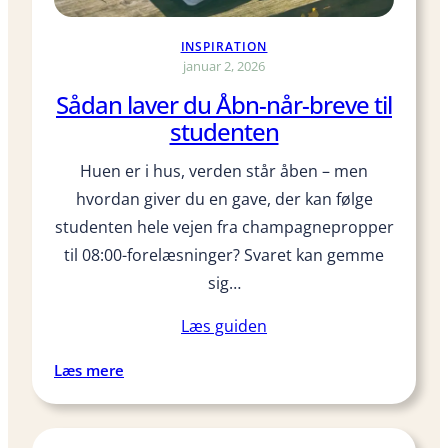
v
R
e
-
INSPIRATION
?
h
januar 2, 2026
i
Sådan laver du Åbn-når-breve til
l
studenten
s
n
Huen er i hus, verden står åben – men
e
hvordan giver du en gave, der kan følge
r
studenten hele vejen fra champagnepropper
i
til 08:00-forelæsninger? Svaret kan gemme
n
d
sig…
i
Læs guiden
g
a
:
Læs mere
v
S
e
å
n
d