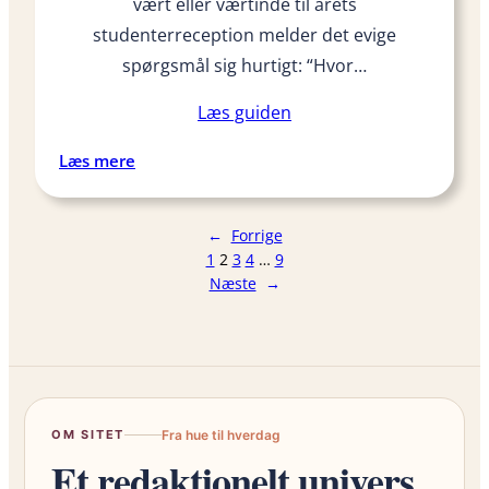
r
vært eller værtinde til årets
e
studenterreception melder det evige
v
spørgsmål sig hurtigt: “Hvor…
e
t
Læs guiden
i
l
:
Læs mere
s
S
t
å
←
Forrige
u
m
1
2
3
4
…
9
d
e
Næste
→
e
g
n
e
t
t
e
a
n
t
d
OM SITET
Fra hue til hverdag
r
Et redaktionelt univers
i