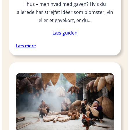
i hus – men hvad med gaven? Hvis du
å
s
allerede har strejfet idéer som blomster, vin
t
eller et gavekort, er du…
u
d
Læs guiden
e
:
Læs mere
n
S
t
k
e
a
r
l
v
j
o
e
g
g
n
g
e
i
n
v
e
e