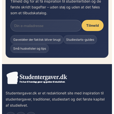
Tilmeld dig for at få inspiration til studentertiden og de
t
første skridt bagefter – uden støj og uden at det føles
e
som et tilbudskatalog.
r
r
Tilmeld
e
c
Gaveidéer der faktisk bliver brugt
Studiestarts-guides
e
p
Små huskelister og tips
t
i
o
n
e
n
Studentergaver.dk er et redaktionelt site med inspiration til
studentergaver, traditioner, studiestart og det første kapitel
af studielivet.