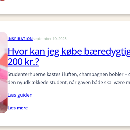
S
å
d
a
n
september 10, 2025
INSPIRATION
f
i
Hvor kan jeg købe bæredygti
n
200 kr.?
d
e
Studenterhuerne kastes i luften, champagnen bobler – 
r
d
den nyudklækkede student, når gaven både skal være m
u
Læs guiden
b
æ
:
Læs mere
r
H
e
v
d
o
y