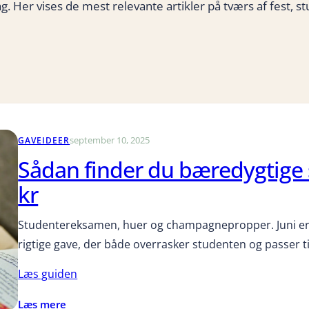
g. Her vises de mest relevante artikler på tværs af fest, stu
september 10, 2025
GAVEIDEER
Sådan finder du bæredygtige
kr
Studentereksamen, huer og champagnepropper. Juni er 
rigtige gave, der både overrasker studenten og passer t
Læs guiden
:
Læs mere