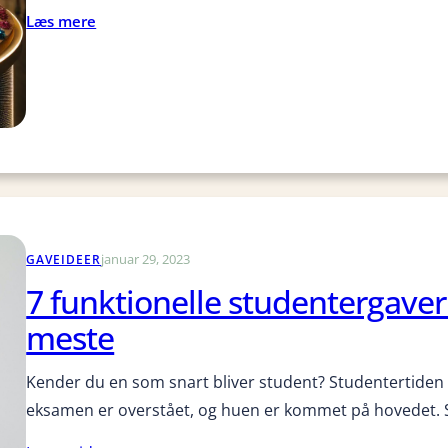
0
n
d
:
Læs mere
k
l
e
H
r
a
n
v
.
v
t
i
e
e
l
s
r
k
e
g
e
l
a
p
v
v
e
e
r
r
januar 29, 2023
s
GAVEIDEER
u
o
7 funktionelle studentergaver 
d
n
meste
e
l
n
i
p
g
Kender du en som snart bliver student? Studentertiden er
l
e
eksamen er overstået, og huen er kommet på hovedet
a
s