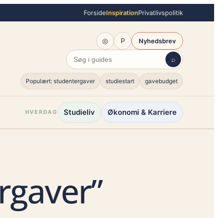
Forside
Inspiration
Privatlivspolitik
◎
P
Nyhedsbrev
⌕
Populært: studentergaver
studiestart
gavebudget
Studieliv
Økonomi & Karriere
HVERDAG
ergaver”