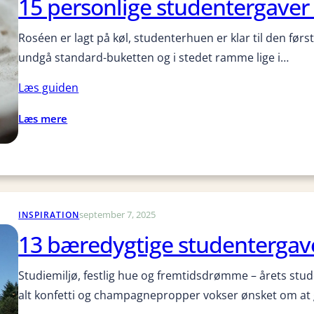
15 personlige studentergaver 
n
d
r
d
e
m
Roséen er lagt på køl, studenterhuen er klar til den før
e
r
e
undgå standard­-buketten og i stedet ramme lige i…
r
d
d
2
u
n
Læs guiden
0
b
a
0
æ
v
:
Læs mere
k
r
n
1
r
e
o
5
.
d
g
p
?
y
å
e
g
r
r
t
september 7, 2025
s
INSPIRATION
s
i
t
o
13 bæredygtige studentergave
g
a
n
e
l
l
Studiemiljø, festlig hue og fremtidsdrømme – årets stud
s
i
alt konfetti og champagnepropper vokser ønsket om at g
t
g
u