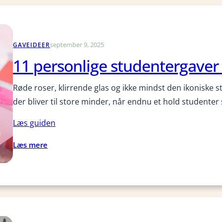
r
g
k
t
a
i
n
september 9, 2025
GAVEIDEER
g
j
e
11 personlige studentergaver
e
s
g
t
Røde roser, klirrende glas og ikke mindst den ikoniske s
k
u
der bliver til store minder, når endnu et hold studenter
ø
d
b
e
Læs guiden
e
n
b
t
:
Læs mere
æ
e
1
r
r
1
e
g
p
d
a
e
y
v
r
g
e
s