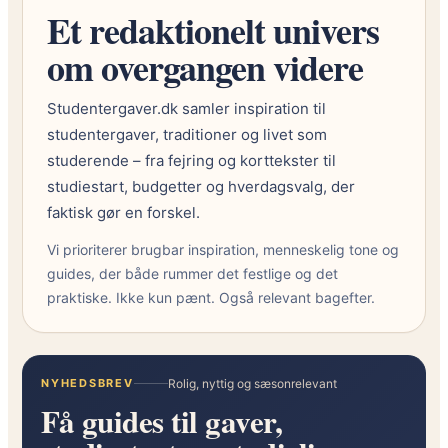
u
Et redaktionelt univers
r
d
f
e
om overgangen videre
o
r
r
e
Studentergaver.dk samler inspiration til
s
n
studentergaver, traditioner og livet som
t
d
studerende – fra fejring og korttekster til
u
e
studiestart, budgetter og hverdagsvalg, der
d
faktisk gør en forskel.
e
r
Vi prioriterer brugbar inspiration, menneskelig tone og
e
guides, der både rummer det festlige og det
n
praktiske. Ikke kun pænt. Også relevant bagefter.
d
e
:
d
NYHEDSBREV
Rolig, nyttig og sæsonrelevant
Få guides til gaver,
e
n