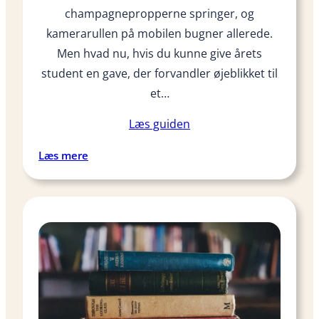
champagnepropperne springer, og
-
s
kamerarullen på mobilen bugner allerede.
t
Men hvad nu, hvis du kunne give årets
e
student en gave, der forvandler øjeblikket til
m
et…
p
e
Læs guiden
l
i
:
Læs mere
s
S
t
k
u
a
d
l
e
j
n
e
t
g
e
g
r
i