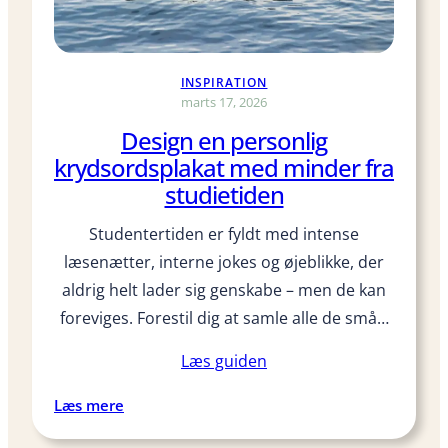
-
i
n
k
INSPIRATION
-
marts 17, 2026
n
Design en personlig
o
krydsordsplakat med minder fra
t
studietiden
e
s
Studentertiden er fyldt med intense
b
læsenætter, interne jokes og øjeblikke, der
l
aldrig helt lader sig genskabe – men de kan
o
foreviges. Forestil dig at samle alle de små…
k
k
Læs guiden
e
s
:
Læs mere
o
D
m