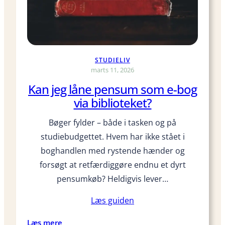
g
v
a
e
v
e
e
t
?
i
STUDIELIV
n
marts 11, 2026
s
Kan jeg låne pensum som e-bog
t
via biblioteket?
a
n
Bøger fylder – både i tasken og på
t
studiebudgettet. Hvem har ikke stået i
k
a
boghandlen med rystende hænder og
m
forsøgt at retfærdiggøre endnu et dyrt
e
pensumkøb? Heldigvis lever…
r
a
Læs guiden
i
s
:
Læs mere