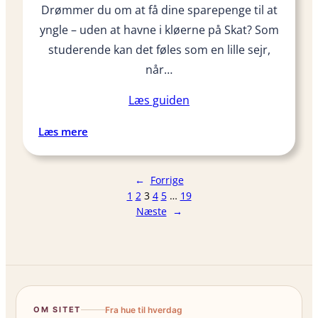
t
Drømmer du om at få dine sparepenge til at
k
?
yngle – uden at havne i kløerne på Skat? Som
e
s
studerende kan det føles som en lille sejr,
f
når…
o
r
Læs guiden
s
:
Læs mere
i
S
k
k
r
←
Forrige
a
i
1
2
3
4
5
…
19
t
n
Næste
→
a
g
f
s
E
o
T
m
F
s
’
t
OM SITET
Fra hue til hverdag
e