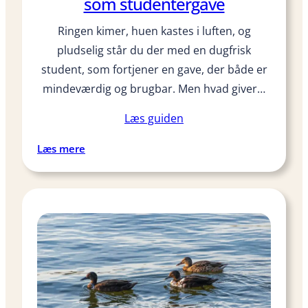
som studentergave
Ringen kimer, huen kastes i luften, og
pludselig står du der med en dugfrisk
student, som fortjener en gave, der både er
mindeværdig og brugbar. Men hvad giver…
Læs guiden
:
Læs mere
1
1
s
m
a
r
t
e
e