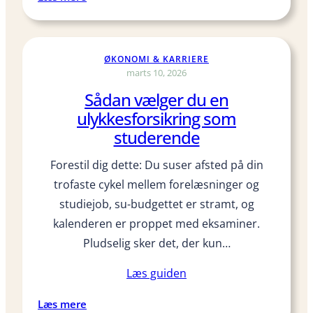
t
K
u
a
d
n
ØKONOMI & KARRIERE
e
j
marts 10, 2026
n
e
Sådan vælger du en
t
g
e
l
ulykkesforsikring som
r
å
studerende
g
n
a
e
Forestil dig dette: Du suser afsted på din
v
p
trofaste cykel mellem forelæsninger og
e
e
studiejob, su-budgettet er stramt, og
?
n
kalenderen er proppet med eksaminer.
s
Pludselig sker det, der kun…
u
m
Læs guiden
s
o
:
Læs mere