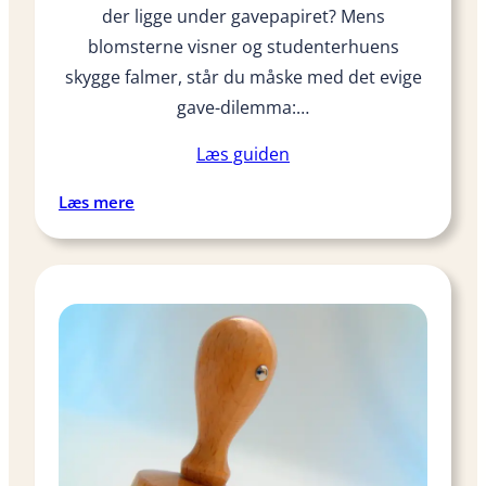
l
der ligge under gavepapiret? Mens
e
a
k
blomsterne visner og studenterhuens
g
k
skygge falmer, står du måske med det evige
e
gave-dilemma:…
r
d
Læs guiden
i
n
:
Læs mere
å
G
r
i
s
v
o
e
p
r
g
e
ø
t
r
l
e
y
l
d
s