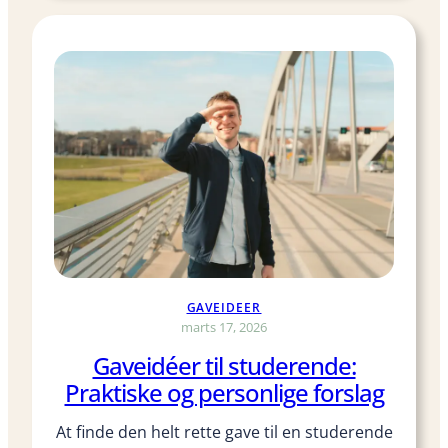
e
s
s
t
i
u
g
d
n
e
e
n
n
t
p
e
e
r
r
g
s
a
o
v
n
e
GAVEIDEER
l
marts 17, 2026
i
Gaveidéer til studerende:
g
Praktiske og personlige forslag
k
r
At finde den helt rette gave til en studerende
y