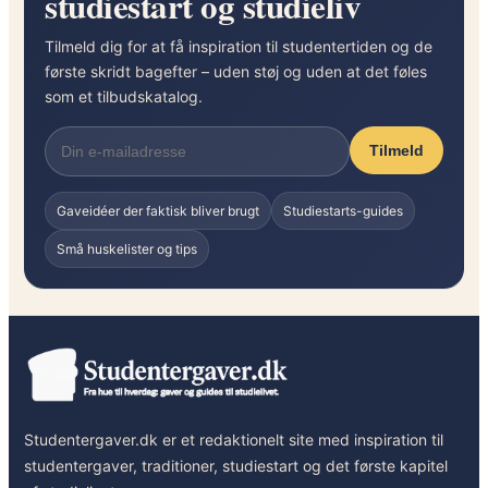
studiestart og studieliv
k
o
Tilmeld dig for at få inspiration til studentertiden og de
m
første skridt bagefter – uden støj og uden at det føles
p
som et tilbudskatalog.
l
e
Tilmeld
t
t
Gaveidéer der faktisk bliver brugt
Studiestarts-guides
e
g
Små huskelister og tips
u
i
d
e
Studentergaver.dk er et redaktionelt site med inspiration til
studentergaver, traditioner, studiestart og det første kapitel