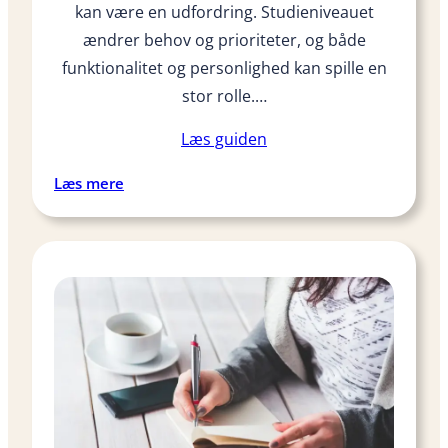
kan være en udfordring. Studieniveauet
d
s
ændrer behov og prioriteter, og både
o
funktionalitet og personlighed kan spille en
r
stor rolle.…
d
s
Læs guiden
p
l
:
Læs mere
a
G
k
a
a
v
t
e
m
i
e
d
d
é
m
e
i
r
n
t
d
i