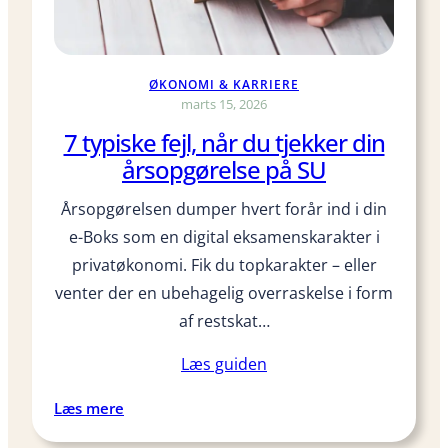
e
l
r
s
f
t
ØKONOMI & KARRIERE
r
u
marts 15, 2026
a
d
7 typiske fejl, når du tjekker din
s
e
årsopgørelse på SU
t
r
u
e
Årsopgørelsen dumper hvert forår ind i din
d
n
i
e-Boks som en digital eksamens­karakter i
d
e
e
privatøkonomi. Fik du topkarakter – eller
t
:
venter der en ubehagelig overraskelse i form
i
P
af restskat…
d
r
e
a
Læs guiden
n
k
t
:
Læs mere
i
7