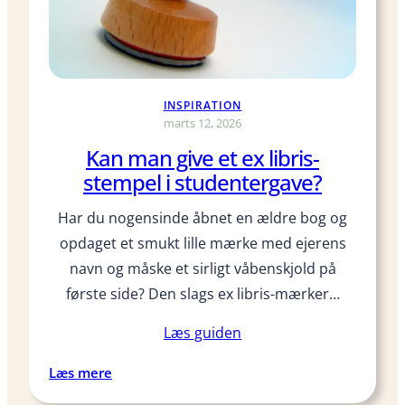
b
e
o
p
g
å
s
S
a
INSPIRATION
U
b
marts 12, 2026
o
Kan man give et ex libris-
n
n
stempel i studentergave?
e
Har du nogensinde åbnet en ældre bog og
m
e
opdaget et smukt lille mærke med ejerens
n
navn og måske et sirligt våbenskjold på
t
første side? Den slags ex libris-mærker…
m
e
Læs guiden
n
i
:
Læs mere
n
K