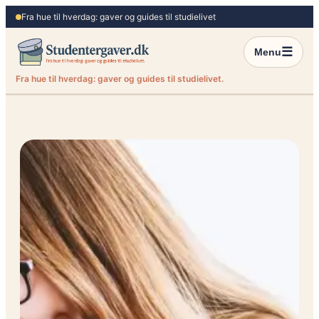
Spring
Fra hue til hverdag: gaver og guides til studielivet
til
indhold
☰
Menu
Fra hue til hverdag: gaver og guides til studielivet.