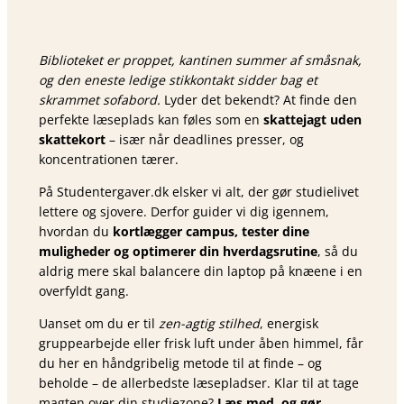
Biblioteket er proppet, kantinen summer af småsnak,
og den eneste ledige stikkontakt sidder bag et
skrammet sofa­bord.
Lyder det bekendt? At finde den
perfekte læseplads kan føles som en
skattejagt uden
skattekort
– især når deadlines presser, og
koncentrationen tærer.
På Studentergaver.dk elsker vi alt, der gør studielivet
lettere og sjovere. Derfor guider vi dig igennem,
hvordan du
kortlægger campus, tester dine
muligheder og optimerer din hverdagsrutine
, så du
aldrig mere skal balancere din laptop på knæene i en
overfyldt gang.
Uanset om du er til
zen-agtig stilhed
, energisk
gruppearbejde eller frisk luft under åben himmel, får
du her en håndgribelig metode til at finde – og
beholde – de allerbedste læsepladser. Klar til at tage
magten over din studiezone?
Læs med, og gør