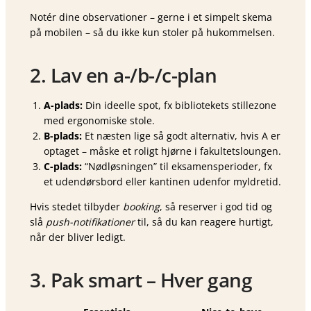
Notér dine observationer – gerne i et simpelt skema
på mobilen – så du ikke kun stoler på hukommelsen.
2. Lav en a-/b-/c-plan
A-plads:
Din ideelle spot, fx bibliotekets stillezone
med ergonomiske stole.
B-plads:
Et næsten lige så godt alternativ, hvis A er
optaget – måske et roligt hjørne i fakultetsloungen.
C-plads:
“Nødløsningen” til eksamensperioder, fx
et udendørsbord eller kantinen udenfor myldretid.
Hvis stedet tilbyder
booking
, så reserver i god tid og
slå
push-notifikationer
til, så du kan reagere hurtigt,
når der bliver ledigt.
3. Pak smart – Hver gang