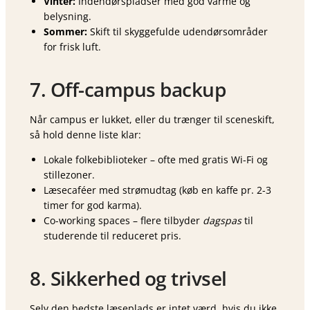
Vinter:
Indendørspladser med god varme og
belysning.
Sommer:
Skift til skyggefulde udendørsområder
for frisk luft.
7. Off-campus backup
Når campus er lukket, eller du trænger til sceneskift,
så hold denne liste klar:
Lokale folkebiblioteker – ofte med gratis Wi-Fi og
stillezoner.
Læsecaféer med strømudtag (køb en kaffe pr. 2-3
timer for god karma).
Co-working spaces – flere tilbyder
dagspas
til
studerende til reduceret pris.
8. Sikkerhed og trivsel
Selv den bedste læseplads er intet værd, hvis du ikke