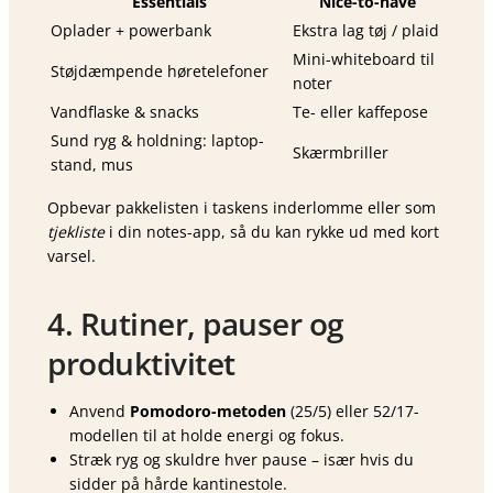
Essentials
Nice-to-have
Oplader + powerbank
Ekstra lag tøj / plaid
Mini-whiteboard til
Støjdæmpende høretelefoner
noter
Vandflaske & snacks
Te- eller kaffepose
Sund ryg & holdning: laptop-
Skærmbriller
stand, mus
Opbevar pakkelisten i taskens inderlomme eller som
tjekliste
i din notes-app, så du kan rykke ud med kort
varsel.
4. Rutiner, pauser og
produktivitet
Anvend
Pomodoro-metoden
(25/5) eller 52/17-
modellen til at holde energi og fokus.
Stræk ryg og skuldre hver pause – især hvis du
sidder på hårde kantinestole.