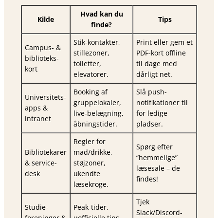
Hvad kan du
Kilde
Tips
finde?
Stik-kontakter,
Print eller gem et
Campus- &
stillezoner,
PDF-kort offline
biblioteks­
toiletter,
til dage med
kort
elevatorer.
dårligt net.
Booking af
Slå push-
Universitets­
gruppelokaler,
notifikationer til
apps &
live-belægning,
for ledige
intranet
åbningstider.
pladser.
Regler for
Spørg efter
Bibliotekarer
mad/drikke,
“hemmelige”
& service­
støjzoner,
læsesale – de
desk
ukendte
findes!
læsekroge.
Tjek
Studie­
Peak-tider,
Slack/Discord-
foreninger &
uofficielle tips,