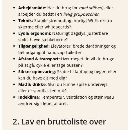
Arbejdsmåde:
Har du brug for
total stilhed
, eller
arbejder du bedst i en
livlig gruppezon​e
?
Teknik:
Stabile strømudtag, hurtigt Wi-Fi, ekstra
skærme eller whiteboards?
Lys & ergonomi:
Naturligt dagslys, justerbare
stole, hæve-sænkeborde?
Tilgængelighed:
Elevatorer, brede døråbninger og
tæt adgang til handicap-toiletter.
Afstand & transport:
Hvor meget tid vil du bruge
på at gå, cykle eller tage bussen?
Sikker opbevaring:
Skabe til laptop og bøger, eller
kan du have alt med dig?
Mad & drikke:
Skal du kunne spise undervejs,
eller er vandflasken nok?
Indeklima:
Temperatur, ventilation og støjniveau
ændrer sig i løbet af året.
2. Lav en bruttoliste over