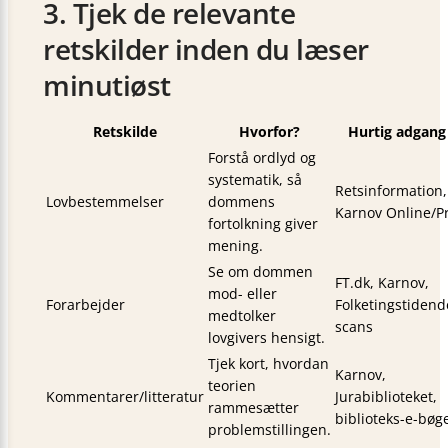
3. Tjek de relevante
retskilder inden du læser
minutiøst
Retskilde
Hvorfor?
Hurtig adgang
Forstå ordlyd og
systematik, så
Retsinformation,
Lovbestemmelser
dommens
Karnov Online/P
fortolkning giver
mening.
Se om dommen
FT.dk, Karnov,
mod- eller
Forarbejder
Folketingstidend
medtolker
scans
lovgivers hensigt.
Tjek kort, hvordan
Karnov,
teorien
Kommentarer/litteratur
Jurabiblioteket,
rammesætter
biblioteks-e-bøg
problemstillingen.