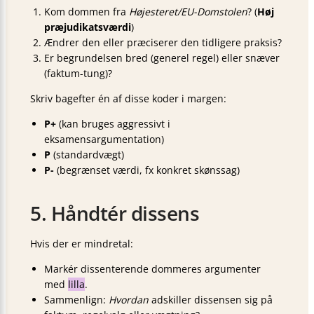
Kom dommen fra
Højesteret/EU-Domstolen
? (
Høj
præjudikatsværdi
)
Ændrer den eller præciserer den tidligere praksis?
Er begrundelsen bred (generel regel) eller snæver
(faktum-tung)?
Skriv bagefter én af disse koder i margen:
P+
(kan bruges aggressivt i
eksamensargumentation)
P
(standardvægt)
P-
(begrænset værdi, fx konkret skønssag)
5. Håndtér dissens
Hvis der er mindretal:
Markér dissenterende dommeres argumenter
med
lilla
.
Sammenlign:
Hvordan
adskiller dissensen sig på