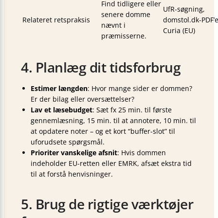
Find tidligere eller
UfR-søgning,
senere domme
Relateret retspraksis
domstol.dk-PDF’e
nævnt i
Curia (EU)
præmisserne.
4. Planlæg dit tidsforbrug
Estimer længden
: Hvor mange sider er dommen?
Er der bilag eller oversættelser?
Lav et læsebudget
: Sæt fx 25 min. til første
gennemlæsning, 15 min. til at annotere, 10 min. til
at opdatere noter – og et kort “buffer-slot” til
uforudsete spørgsmål.
Prioriter vanskelige afsnit
: Hvis dommen
indeholder EU-retten eller EMRK, afsæt ekstra tid
til at forstå henvisninger.
5. Brug de rigtige værktøjer