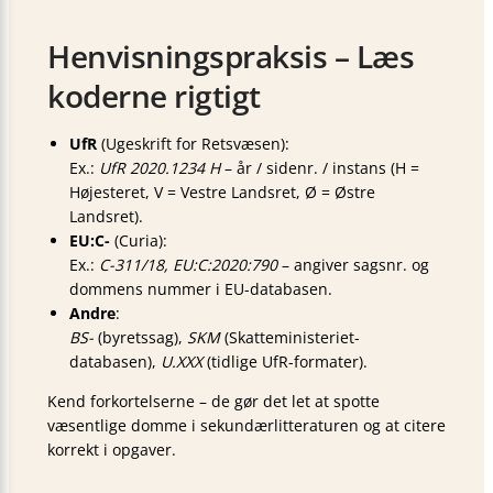
Henvisningspraksis – Læs
koderne rigtigt
UfR
(Ugeskrift for Retsvæsen):
Ex.:
UfR 2020.1234 H
–
år / sidenr. / instans
(H =
Højesteret, V = Vestre Landsret, Ø = Østre
Landsret).
EU:C-
(Curia):
Ex.:
C-311/18, EU:C:2020:790
– angiver sagsnr. og
dommens nummer i EU-databasen.
Andre
:
BS-
(byretssag),
SKM
(Skatteministeriet-
databasen),
U.XXX
(tidlige UfR-formater).
Kend forkortelserne – de gør det let at spotte
væsentlige domme i sekundærlitteraturen og at citere
korrekt i opgaver.