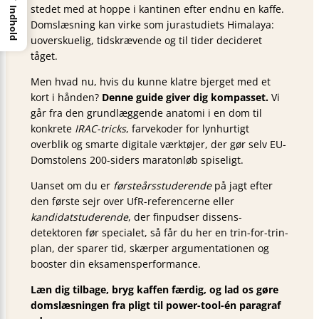
stedet med at hoppe i kantinen efter endnu en kaffe.
Indhold
Domslæsning kan virke som jurastudiets Himalaya:
uoverskuelig, tidskrævende og til tider decideret
tåget.
Men hvad nu, hvis du kunne klatre bjerget med et
kort i hånden?
Denne guide giver dig kompasset.
Vi
går fra den grundlæggende anatomi i en dom til
konkrete
IRAC-tricks
, farvekoder for lynhurtigt
overblik og smarte digitale værktøjer, der gør selv EU-
Domstolens 200-siders maratonløb spiseligt.
Uanset om du er
førsteårsstuderende
på jagt efter
den første sejr over UfR-referencerne eller
kandidatstuderende
, der finpudser dissens-
detektoren før specialet, så får du her en trin-for-trin-
plan, der sparer tid, skærper argumentationen og
booster din eksamensperformance.
Læn dig tilbage, bryg kaffen færdig, og lad os gøre
domslæsningen fra pligt til power-tool-én paragraf