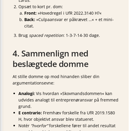
cards
.
Opsæt to kort pr. dom:
Front:
»Hovedregel i UfR 2022.3140 H?«
Back:
»Culpaansvar er påkrævet …« + et mini-
citat.
Brug
spaced repetition
: 1-3-7-14-30 dage.
4. Sammenlign med
beslægtede domme
At stille domme op mod hinanden sliber din
argumentationsevne:
Analogi:
Vis hvordan »Skovmandsdommen« kan
udvides analogt til entreprenøransvar på fremmed
grund.
E contrario:
Fremhæv forskelle fra UfR 2019.1580
H, hvor objektivt ansvar blev statueret.
Notér
”hvorfor”
forskellene fører til andet resultat