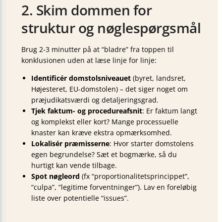
2. Skim dommen for
struktur og nøglespørgsmål
Brug 2-3 minutter på at “bladre” fra toppen til
konklusionen uden at læse linje for linje:
Identificér domstolsniveauet
(byret, landsret,
Højesteret, EU-domstolen) – det siger noget om
præjudikatsværdi og detaljeringsgrad.
Tjek faktum- og procedureafsnit
: Er faktum langt
og komplekst eller kort? Mange processuelle
knaster kan kræve ekstra opmærksomhed.
Lokalisér præmisserne
: Hvor starter domstolens
egen begrundelse? Sæt et bogmærke, så du
hurtigt kan vende tilbage.
Spot nøgleord
(fx “proportionalitetsprincippet”,
“culpa”, “legitime forventninger”). Lav en foreløbig
liste over potentielle “issues”.