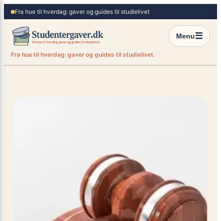
×
Spring
Fra hue til hverdag: gaver og guides til studielivet
til
indhold
☰
Menu
Fra hue til hverdag: gaver og guides til studielivet.