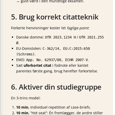
→ guld værd i den mundtlige eksamen.
5. Brug korrekt citatteknik
Forkerte henvisninger koster let
faglige point
:
Danske domme:
/
UfR 2023.1234 H
UfR 2021.255
.
Ø
EU-Domstolen:
C-362/14, EU:C:2015:650
.
(Schrems)
EMD:
.
App. No. 62937/00, ECHR 2007-V
Sæt
uforkortet citat
i fodnote eller kantet
parentes første gang, brug herefter forkortelse.
6. Aktiver din studiegruppe
En 3-trins model:
10 min.
Individuel repetition af case-briefs.
10 min.
”Hot seat”: Én fremlægger, de andre stiller