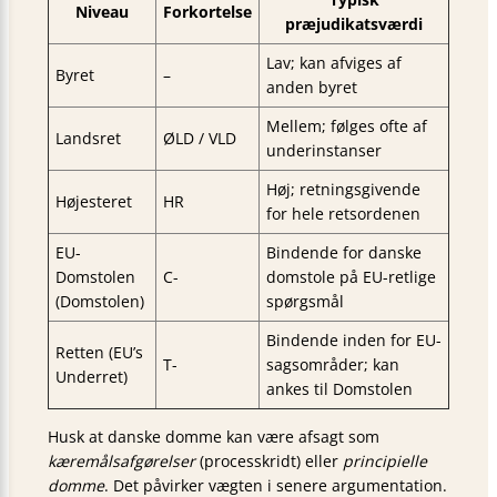
Niveau
Forkortelse
præjudikatsværdi
Lav; kan afviges af
Byret
–
anden byret
Mellem; følges ofte af
Landsret
ØLD / VLD
underinstanser
Høj; retningsgivende
Højesteret
HR
for hele retsordenen
EU-
Bindende for danske
Domstolen
C-
domstole på EU-retlige
(Domstolen)
spørgsmål
Bindende inden for EU-
Retten (EU’s
T-
sags­områder; kan
Underret)
ankes til Domstolen
Husk at danske domme kan være afsagt som
kæremålsafgørelser
(proces­skridt) eller
principielle
domme
. Det påvirker vægten i senere argumentation.