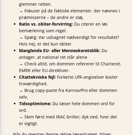
glemmer retten.
→ Fokuser på de faktiske elementer, der nævnes i
præmisserne – de andre er støj.
Ratio vs. obiter-forvirring:
Du citerer en løs
bemærkning som regel.
→ Spørg: Var udsagnet nødvendigt for resultatet?
Hvis nej, er det kun obiter.
Manglende EU- eller Menneskeretsblik:
Du
antager, at national ret står alene.
→ Check altid, om dommen refererer til Charteret,
EMRK eller EU-direktiver.
Citattekniske fejl:
Forkerte UfR-angivelser koster
troværdighed.
→ Brug copy-paste fra Karnov/Pro eller dommen
selv.
Tidsoptimisme:
Du læser hele dommen ord for
ord.
→ Skim først med IRAC-briller; dyk ned, hvor det
er vigtigt.
Når du mestrer denne aktive læsestrategi, bliver