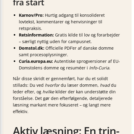
fra start
Karnov/Pro:
Hurtig adgang til konsolideret
lovtekst, kommentarer og henvisninger til
retspraksis.
Retsinformation:
Gratis kilde til lov og forarbejder
– særligt nyttig uden for campusnet.
Domstol.dk:
Officielle PDF’er af danske domme
samt procesoplysninger.
Curia.europa.eu:
Autentiske sprogversioner af EU-
Domstolens domme og resuméer i
Info-Curia
.
Når disse skridt er gennemført, har du et solidt
stillads: Du ved
hvorfor
du læser dommen,
hvad
du
leder efter, og
hvilke
kilder der kan understøtte din
forståelse. Det gør den efterfølgende, detaljerede
læsning markant mere fokuseret – og langt mere
effektiv.
Aktiv læsning: En trin-