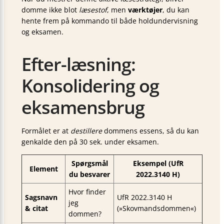
domme ikke blot
læsestof
, men
værktøjer
, du kan
hente frem på kommando til både holdundervisning
og eksamen.
Efter-læsning:
Konsolidering og
eksamensbrug
Formålet er at
destillere
dommens essens, så du kan
genkalde den på 30 sek. under eksamen.
Spørgsmål
Eksempel (UfR
Element
du besvarer
2022.3140 H)
Hvor finder
Sagsnavn
UfR 2022.3140 H
jeg
& citat
(»Skovmandsdommen«)
dommen?