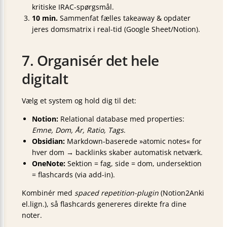
kritiske IRAC-spørgsmål.
10 min.
Sammenfat fælles takeaway & opdater
jeres domsmatrix i real-tid (Google Sheet/Notion).
7. Organisér det hele
digitalt
Vælg et system og hold dig til det:
Notion:
Relational database med properties:
Emne, Dom, År, Ratio, Tags
.
Obsidian:
Markdown-baserede »atomic notes« for
hver dom → backlinks skaber automatisk netværk.
OneNote:
Sektion = fag, side = dom, undersektion
= flashcards (via add-in).
Kombinér med
spaced repetition-plugin
(Notion2Anki
el.lign.), så flashcards genereres direkte fra dine
noter.