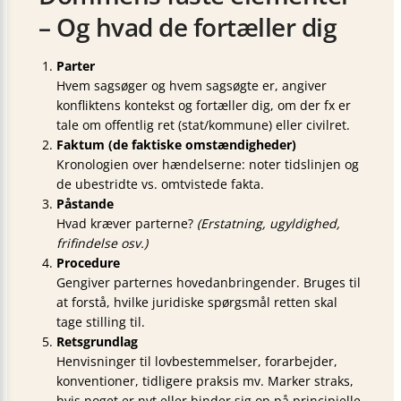
– Og hvad de fortæller dig
Parter
Hvem sagsøger og hvem sagsøgte er, angiver
konfliktens kontekst og fortæller dig, om der fx er
tale om offentlig ret (stat/kommune) eller civilret.
Faktum (de faktiske omstændigheder)
Kronologien over hændelserne: noter tidslinjen og
de ubestridte vs. omtvistede fakta.
Påstande
Hvad kræver parterne?
(Erstatning, ugyldighed,
frifindelse osv.)
Procedure
Gengiver parternes hoved­anbringender. Bruges til
at forstå, hvilke juridiske spørgsmål retten skal
tage stilling til.
Retsgrundlag
Henvisninger til lov­bestemmelser, forarbejder,
konventioner, tidligere praksis mv. Marker straks,
hvis noget er nyt eller binder sig op på principielle