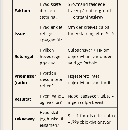
Hvad skete
Skovmand fældede
Faktum
der i én
træer på nabos grund
sætning?
→ erstatningskrav.
Hvad er det
Om der kræves culpa
Issue
retlige
for erstatning efter SL §
spørgsmål?
1.
Hvilken
Culpaansvar + HR om
Retsregel
hovedregel
objektivt ansvar under
prøves?
særlige forhold.
Hvordan
Præmisser
Højesteret: intet
ræsonnerer
(ratio)
objektivt ansvar, fordi …
retten?
Hvem vandt,
Nabo (sagsøger) tabte –
Resultat
og hvorfor?
ingen culpa bevist.
Hvad skal
SL § 1 forudsætter culpa
Takeaway
jeg huske til
–
ikke
objektivt ansvar.
eksamen?