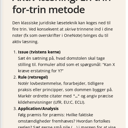
for-trin metode
Den klassiske juridiske læseteknik kan koges ned til
fire trin. Ved konsekvent at
skrive
trinnene ind i dine
noter (fx som overskrifter i OneNote) tvinges du til
aktiv læsning.
Issue (tvistens kerne)
Sæt én sætning på, hvad domstolen skal tage
stilling til. Formuler altid som et spørgsmål: “Kan X
kræve erstatning for Y?”
Rule (retsregel)
Notér lovbestemmelse, forarbejder, tidligere
praksis eller principper, som dommen bygger på.
Markér ordrette citater med
og angiv præcise
"…"
kildehenvisninger (UfR, EU:C, ECLI).
Application/Analysis
Følg præmis for præmis: Hvilke faktiske
omstændigheder fremhæves? Hvordan fortolkes
reglen? Sæt gerne små pile (
→
) i margen for at vise