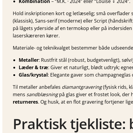
Kombination
– “M.K. · 2024” eller “Louise ♀ 2024”.
Hold inskriptionen kort og letlæselig; små overflader
(klassisk), Sans-serif (moderne) eller Script (håndskri
på lågets yderside af en termokop eller på inderside
laserskæreren kører.
Materiale- og teknikvalget bestemmer både udseende
Metaller
: Rustfrit stål (robust, budgetvenligt), sø
Læder & træ
: Giver et naturligt, blødt udtryk; egn
Glas/krystal
: Elegante gaver som champagneglas og
Til metaller anbefales
diamantgravering
(fysisk rids, k
mens
sandblæsning
på glas giver et frostet look, der
returneres
. Og husk, at en flot gravering fortjener li
Praktisk tjekliste: