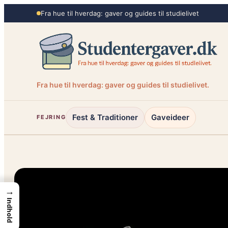
Spring
Fra hue til hverdag: gaver og guides til studielivet
til
indhold
Fra hue til hverdag: gaver og guides til studielivet.
Fest & Traditioner
Gaveideer
FEJRING
→
Indhold