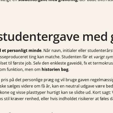
 studentergave med 
l et personligt minde
. Når navn, initialer eller studenterårs
sseproduceret ting kan matche. Studenten får et
varigt sy
t til første job. Selv den enkleste gaveidé, fx et termokrus
kun om funktion, men om
historien bag
.
pris på det personlige præg og vil bruge gaven regelmæssig
åske sælges videre om få år, kan en neutral udgave være bedr
one og visse plasttyper hurtigt kan se slidte ud. Kort sagt: V
stil kræver renhed, eller hvis indholdet risikerer at føles 