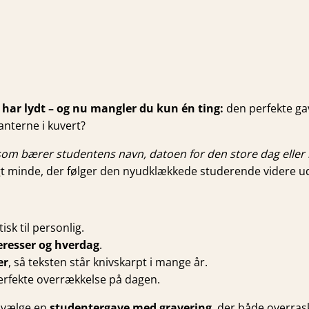
ar lydt – og nu mangler du kun én ting:
den perfekte gav
anterne i kuvert?
r, som bærer studentens navn, datoen for den store dag eller
igt minde, der følger den nyudklækkede studerende videre ud
isk til personlig.
eresser og hverdag
.
er
, så teksten står knivskarpt i mange år.
erfekte overrækkelse på dagen.
t vælge en
studentergave med gravering
, der både overrask