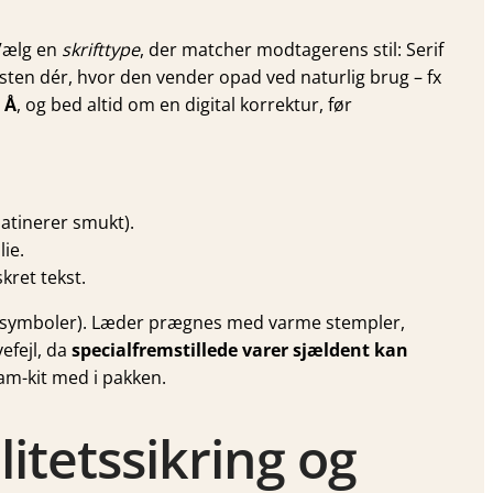
 Vælg en
skrifttype
, der matcher modtagerens stil: Serif
teksten dér, hvor den vender opad ved naturlig brug – fx
 Å
, og bed altid om en digital korrektur, før
patinerer smukt).
lie.
kret tekst.
å symboler). Læder prægnes med varme stempler,
efejl, da
specialfremstillede varer sjældent kan
lsam-kit med i pakken.
litetssikring og