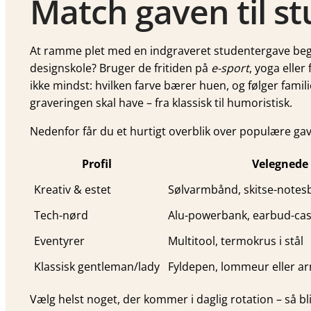
Match gaven til st
At ramme plet med en indgraveret studentergave begy
designskole? Bruger de fritiden på
e-sport
, yoga elle
ikke mindst: hvilken farve bærer huen, og følger famil
graveringen skal have – fra klassisk til humoristisk.
Nedenfor får du et hurtigt overblik over populære gave
Profil
Velegnede
Kreativ & estet
Sølvarmbånd, skitse-note
Tech-nørd
Alu-powerbank, earbud-ca
Eventyrer
Multitool, termokrus i stål
Klassisk gentleman/lady
Fyldepen, lommeur eller 
Vælg helst noget, der kommer i daglig rotation – så bl