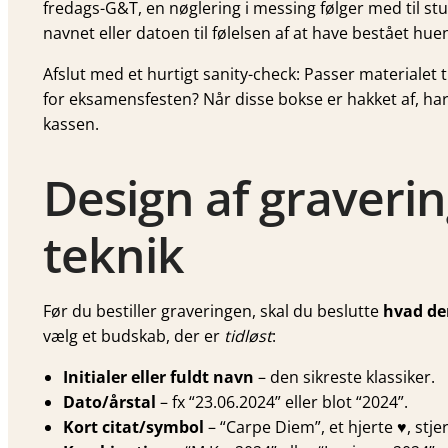
fredags-G&T, en nøgle­ring i messing følger med til st
navnet eller datoen til følelsen af at have bestået hue
Afslut med et hurtigt sanity-check: Passer materialet t
for eksamensfesten? Når disse bokse er hakket af, har
kassen.
Design af graverin
teknik
Før du bestiller graveringen, skal du beslutte
hvad der
vælg et budskab, der er
tidløst
:
Initialer eller fuldt navn
– den sikreste klassiker.
Dato/årstal
– fx “23.06.2024” eller blot “2024”.
Kort citat/symbol
– “Carpe Diem”, et hjerte ♥, stj