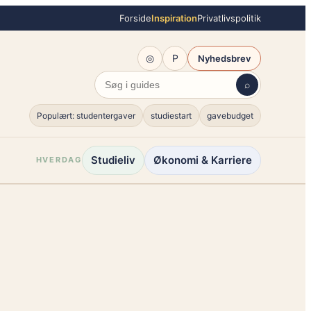
Forside
Inspiration
Privatlivspolitik
◎
P
Nyhedsbrev
⌕
Populært: studentergaver
studiestart
gavebudget
Studieliv
Økonomi & Karriere
HVERDAG