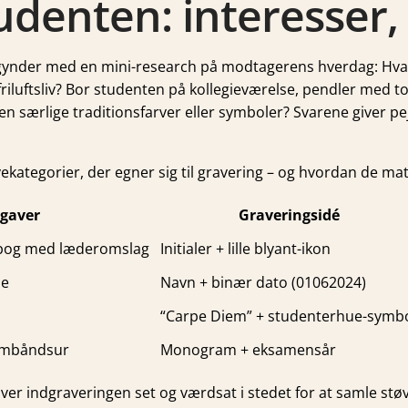
udenten: interesser, 
nder med en mini-research på modtagerens hverdag: Hvad læ
r friluftsliv? Bor studenten på kollegieværelse, pendler med
ien særlige traditions­farver eller symboler? Svarene giver 
kategorier, der egner sig til gravering – og hvordan de mat
 gaver
Graveringsidé
sbog med læderomslag
Initialer + lille blyant-ikon
se
Navn + binær dato (01062024)
“Carpe Diem” + studenterhue-symb
armbåndsur
Monogram + eksamensår
iver indgraveringen set og værdsat i stedet for at samle støv