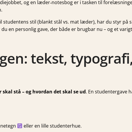
udiejobbet, og en læder‐notesbog er i tasken til forelæsning
n.
il studentens stil (blankt stål vs. mat læder), har du styr p
 du en personlig gave, der både er brugbar nu – og et varigt
gen: tekst, typografi
 skal stå – og hvordan det skal se ud
. En studentergave ha
ernetegn
eller en lille studenterhue.