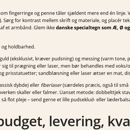
 som fingerringe og penne tåler sjældent mere end én linje.
ft). Sørg for kontrast mellem skrift og materiale, og placér 
n af et armbånd. Glem ikke
danske specialtegn som Æ, Ø og
 og holdbarhed.
lv/guld (eksklusivt, kræver pudsning) og messing (varm tone, 
er sig til prægning eller laser, men bør behandles med voks/o
 prisstatuetter; sandblæsning eller laser ætser en mat, dis
lassisk dybde) eller
fiberlaser
(særdeles præcis, også til sm
 hverken skaller eller falmer. Uanset metode: dobbelttjek stav
ge så flot pleje – send gerne et lille pudseklud- eller læderba
 budget, levering, kva