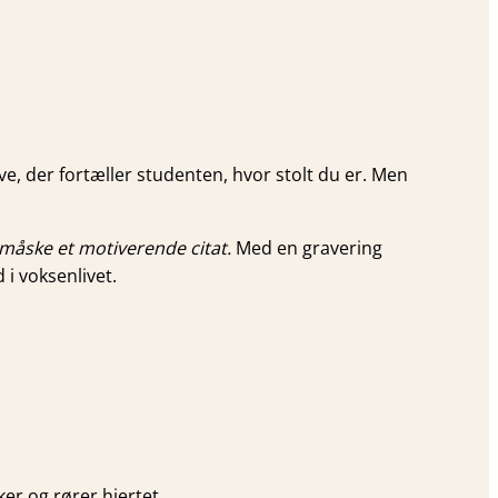
e, der fortæller studenten, hvor stolt du er. Men
 måske et motiverende citat.
Med en gravering
 i voksenlivet.
er og rører hjertet.