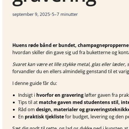
september 9, 2025
•
5–7 minutter
Huens røde bånd er bundet, champagnepropperne h
hvordan skiller din gave sig ud fra buketterne og kont
Svaret kan være et lille stykke metal, glas eller læde
forvandler du en ellers almindelig genstand til et var
I denne guide får du:
Indsigt i
hvorfor en gravering
løfter gaven fra prakt
Tips til at
matche gaven med studentens stil, int
Råd om
design, materialer og graveringsteknikk
En
praktisk tjekliste
for budget, levering og den p
Sæt dig godt til rette, og lad os dykke ned i kunsten a