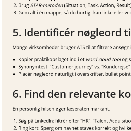
Brug
STAR-metoden
(Situation, Task, Action, Result)
Gem alt i én mappe, så du hurtigt kan linke eller v
5. Identificér nøgleord t
Mange virksomheder bruger ATS til at filtrere ansøgni
Kopier praktikopslaget ind i et
word cloud-tool
og s
Synonymtest: “Customer journey” vs. “Kunderejse” –
Placér nøgleord naturligt i overskrifter, bullet poin
6. Find den relevante k
En personlig hilsen øger læseraten markant.
Søg på LinkedIn: filtrér efter “HR”, “Talent Acquisit
Ring kort: Spørg om navnet staves korrekt og hvilke