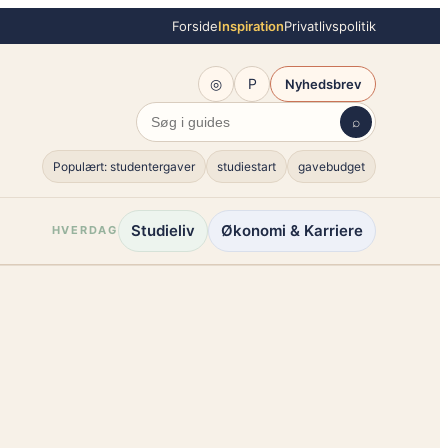
Forside
Inspiration
Privatlivspolitik
◎
P
Nyhedsbrev
⌕
Populært: studentergaver
studiestart
gavebudget
Studieliv
Økonomi & Karriere
HVERDAG