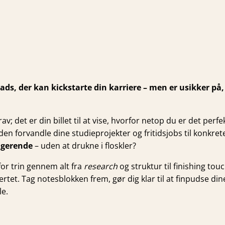
s, der kan kickstarte din karriere – men er usikker på, h
av; det er din billet til at vise, hvorfor netop du er det per
den forvandle dine studieprojekter og fritidsjobs til konkret
agerende
– uden at drukne i floskler?
 for trin gennem alt fra
research
og struktur til finishing t
t. Tag notesblokken frem, gør dig klar til at finpudse dine 
le.