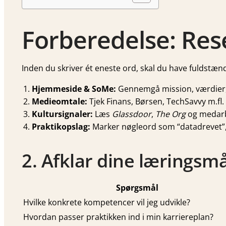
Forberedelse: Res
Inden du skriver ét eneste ord, skal du have fuldstændi
Hjemmeside & SoMe:
Gennemgå mission, værdier,
Medieomtale:
Tjek Finans, Børsen, TechSavvy m.fl.
Kultursignaler:
Læs
Glassdoor
,
The Org
og medarbe
Praktikopslag:
Marker nøgleord som “datadrevet”, “
2. Afklar dine læringsmå
Spørgsmål
Hvilke konkrete kompetencer vil jeg udvikle?
Hvordan passer praktikken ind i min karriereplan?