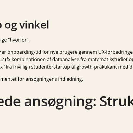
p og vinkel
ige “hvorfor”.
erer onboarding-tid for nye brugere gennem UX-forbedringer
 (fx kombinationen af dataanalyse fra matematikstudiet og 
 “fra frivillig i studenterstartup til growth-praktikant med 
ndamentet for ansøgningens indledning.
ede ansøgning: Struk