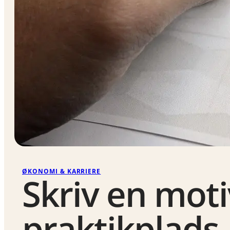
ØKONOMI & KARRIERE
Skriv en moti
praktikplads