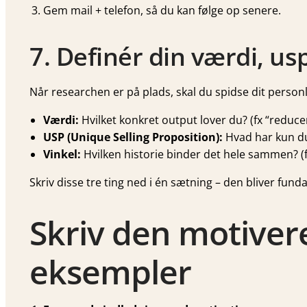
Gem mail + telefon, så du kan følge op senere.
7. Definér din værdi, us
Når researchen er på plads, skal du spidse dit personl
Værdi:
Hvilket konkret output lover du? (fx “reduc
USP (Unique Selling Proposition):
Hvad har kun du?
Vinkel:
Hvilken historie binder det hele sammen? (fx
Skriv disse tre ting ned i én sætning – den bliver fu
Skriv den motiver
eksempler