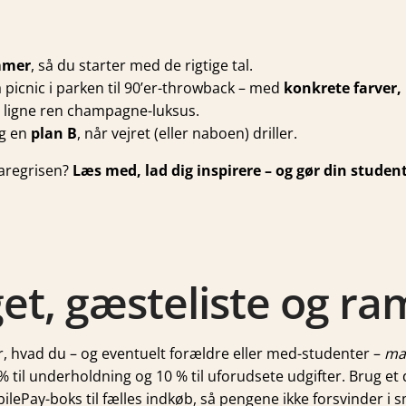
mmer
, så du starter med de rigtige tal.
 picnic i parken til 90’er-throwback – med
konkrete farver,
t ligne ren champagne-luksus.
og en
plan B
, når vejret (eller naboen) driller.
paregrisen?
Læs med, lad dig inspirere – og gør din studente
get, gæsteliste og r
, hvad du – og eventuelt forældre eller med-studenter –
ma
 % til underholdning og 10 % til uforudsete udgifter. Brug et 
ilePay-boks til fælles indkøb, så pengene ikke forsvinder i s