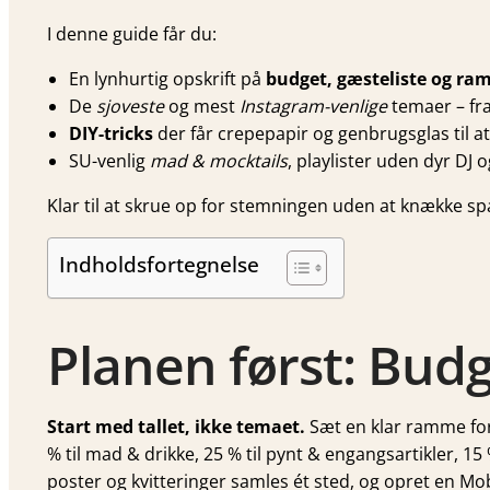
I denne guide får du:
En lynhurtig opskrift på
budget, gæsteliste og ra
De
sjoveste
og mest
Instagram-venlige
temaer – fra
DIY-tricks
der får crepepapir og genbrugsglas til a
SU-venlig
mad & mocktails
, playlister uden dyr DJ 
Klar til at skrue op for stemningen uden at knække s
Indholdsfortegnelse
Planen først: Bud
Start med tallet, ikke temaet.
Sæt en klar ramme for
% til mad & drikke, 25 % til pynt & engangsartikler, 15
poster og kvitteringer samles ét sted, og opret en Mob