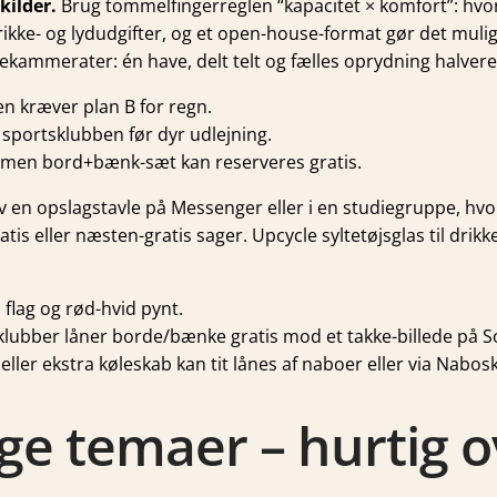
kilder.
Brug tommelfingerreglen “kapacitet × komfort”: hv
ikke- og lydudgifter, og et open-house-format gør det muligt
ekammerater: én have, delt telt og fælles oprydning halverer
men kræver plan B for regn.
r sportsklubben før dyr udlejning.
r, men bord+bænk-sæt kan reserveres gratis.
 en opslagstavle på Messenger eller i en studiegruppe, hvor 
gratis eller næsten-gratis sager. Upcycle syltetøjsglas til d
 flag og rød-hvid pynt.
lubber låner borde/bænke gratis mod et takke-billede på 
ler ekstra køleskab kan tit lånes af naboer eller via Nabosk
ge temaer – hurtig o