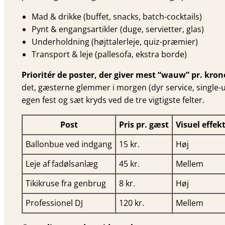
Mad & drikke (buffet, snacks, batch-cocktails)
Pynt & engangsartikler (duge, servietter, glas)
Underholdning (højttalerleje, quiz-præmier)
Transport & leje (pallesofa, ekstra borde)
Prioritér de poster, der giver mest “wauw” pr. kron
det, gæsterne glemmer i morgen (dyr service, single-use
egen fest og sæt kryds ved de tre vigtigste felter.
Post
Pris pr. gæst
Visuel effek
Ballonbue ved indgang
15 kr.
Høj
Leje af fadølsanlæg
45 kr.
Mellem
Tikikruse fra genbrug
8 kr.
Høj
Professionel DJ
120 kr.
Mellem