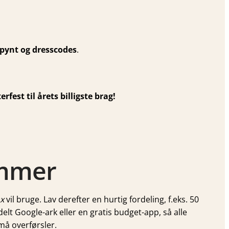
 pynt og dresscodes
.
rfest til årets billigste brag!
ammer
x
vil bruge. Lav derefter en hurtig fordeling, f.eks. 50
delt Google-ark eller en gratis budget-app, så alle
må overførsler.