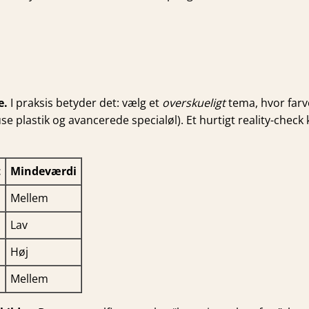
e.
I praksis betyder det: vælg et
overskueligt
tema, hvor farv
 plastik og avancerede specialøl). Et hurtigt reality-check k
t
Mindeværdi
Mellem
Lav
Høj
Mellem