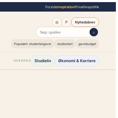
Forside
Inspiration
Privatlivspolitik
◎
P
Nyhedsbrev
⌕
Populært: studentergaver
studiestart
gavebudget
Studieliv
Økonomi & Karriere
HVERDAG