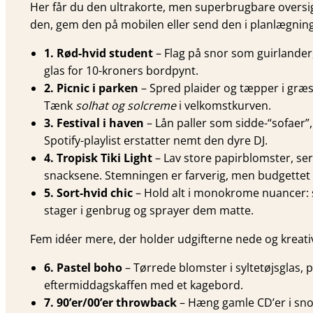
Her får du den ultrakorte, men superbrugbare oversi
den, gem den på mobilen eller send den i planlægnin
1. Rød-hvid student
– Flag på snor som guirlander,
glas for 10-kroners bordpynt.
2. Picnic i parken
– Spred plaider og tæpper i græss
Tænk
solhat og solcreme
i velkomstkurven.
3. Festival i haven
– Lån paller som sidde-“sofaer
Spotify-playlist erstatter nemt den dyre DJ.
4. Tropisk Tiki Light
– Lav store papirblomster, se
snacksene. Stemningen er farverig, men budgettet e
5. Sort-hvid chic
– Hold alt i monokrome nuancer: sor
stager i genbrug og sprayer dem matte.
Fem idéer mere, der holder udgifterne nede og kreati
6. Pastel boho
– Tørrede blomster i syltetøjsglas, p
eftermiddagskaffen med et kagebord.
7. 90’er/00’er throwback
– Hæng gamle CD’er i sno