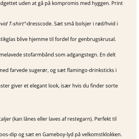
budgettet uden at gå på kompromis med hyggen. Print
vid T-shirt”
-dresscode. Sæt små bolsjer i rød/hvid i
tikglas blive hjemme til fordel for genbrugskrusal.
jemmelavede stofarmbånd som adgangstegn. En delt
ed farvede sugerør, og sæt flamingo-drinksticks i
ter giver et elegant look, især hvis du finder sorte
er (kan lånes eller laves af restegarn). Perfekt til
aroos-dip og sæt en Gameboy-lyd på velkomstklokken.