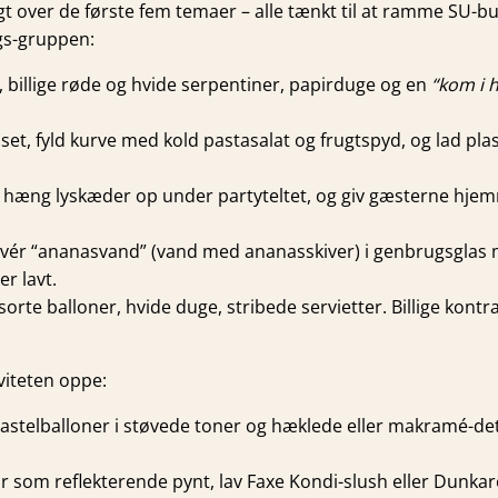
gt over de første fem temaer – alle tænkt til at ramme SU-
gs-gruppen:
 billige røde og hvide serpentiner, papirduge og en
“kom i h
et, fyld kurve med kold pastasalat og frugtspyd, og lad plas
”, hæng lyskæder op under partyteltet, og giv gæsterne h
rvér “ananasvand” (vand med ananasskiver) i genbrugsglas m
r lavt.
te balloner, hvide duge, stribede servietter. Billige kontras
viteten oppe:
astelballoner i støvede toner og hæklede eller makramé-detalj
r som reflekterende pynt, lav Faxe Kondi-slush eller Dunk