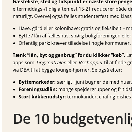
Gæsteliste, sted og tidspunkt er næste store penge
eftermiddags-/tidlig aftenfest 15-21 reducerer både dr
naturligt. Overvej også fælles studenterfest med klass
Have, gård eller kolonihave: gratis og fleksibelt – 
Bytte / lån af fælleshus: spørg boligforeningen elle
Offentlig park: kræver tilladelse i nogle kommune
Tænk “lån, byt og genbrug” før du klikker “køb”.
Lav
apps som
Tingcentralen
eller
Reshopper
til at finde 
via DBA til at bygge lounge-hjørner. Se også efter:
Byttemarkeder:
særligt i juni bugner de med huer,
Foreningsudlån:
mange spejdergrupper og fritidsk
Stort køkkenudstyr:
termokander, chafing-dishes el
De 10 budgetvenli