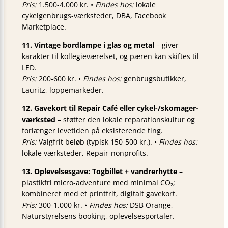
Pris:
1.500-4.000 kr. •
Findes hos:
lokale
cykelgenbrugs-værksteder, DBA, Facebook
Marketplace.
11. Vintage bordlampe i glas og metal
– giver
karakter til kollegieværelset, og pæren kan skiftes til
LED.
Pris:
200-600 kr. •
Findes hos:
genbrugsbutikker,
Lauritz, loppemarkeder.
12. Gavekort til Repair Café eller cykel-/skomager-
værksted
– støtter den lokale reparationskultur og
forlænger levetiden på eksisterende ting.
Pris:
Valgfrit beløb (typisk 150-500 kr.). •
Findes hos:
lokale værksteder, Repair-nonprofits.
13. Oplevelsesgave: Togbillet + vandrerhytte
–
plastikfri micro-adventure med minimal CO₂;
kombineret med et printfrit, digitalt gavekort.
Pris:
300-1.000 kr. •
Findes hos:
DSB Orange,
Naturstyrelsens booking, oplevelsesportaler.