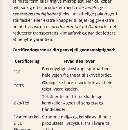
at miste form eller frigive mikroplast. Når du køber
nyt, så kig efter produkter med
reservedele og
reparationsmuligheder
(f.eks. udskiftelige pakninger i
stålflasker eller ekstra knapper til tøjet) og giv ekstra
point, hvis varen er
produceret tæt på Danmark
– det
reducerer transportens klimaaftryk og gør det lettere
at benytte garantien.
Certificeringerne er din genvej til gennemsigtighed:
Certificering
Hvad den lover
Bæredygtigt skovbrug, sporbarhed
FSC
hele vejen fra træet til skrivebordet.
Økologiske fibre + sociale krav i hele
GOTS
tekstil­værdikæden.
Tekstiler testet fri for skadelige
Øko-Tex
kemikalier – godt til sengetøj og
håndklæder.
Svanemærket
Stramme miljø- og kemikrav til hele
& EU-
produktets livscyklus, fra råvare til
Blomsten
affald.