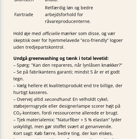
Retfærdig løn og bedre
Fairtrade
arbejdsforhold for
råvareproducenterne.
Hold øje med
officielle
mærker som disse, og vær
skeptisk over for hjemmelavede ”eco-friendly” logoer
uden tredjeparts­kontrol.
Undgå greenwashing og tænk i total levetid:
– Spørg: ”Kan den repareres, når lynlåsen knækker?”
– Se på fabrikantens garanti; mindst 5 år er et godt
tegn.
– Vælg hellere ét kvalitetsprodukt end tre billige, der
hurtigt kasseres.
– Overvej altid
secondhand
: En velholdt cykel,
støbejernsgryde eller designerlampe scorer højt på
CO₂-kontoen, fordi ressourcerne allerede er brugt.
– Tjek materialemix: ”Naturfiber + 5 % elastan” lyder
uskyldigt, men gør stoffet svært at genanvende.
Kort sagt: Køb færre, bedre ting, der kan elskes,