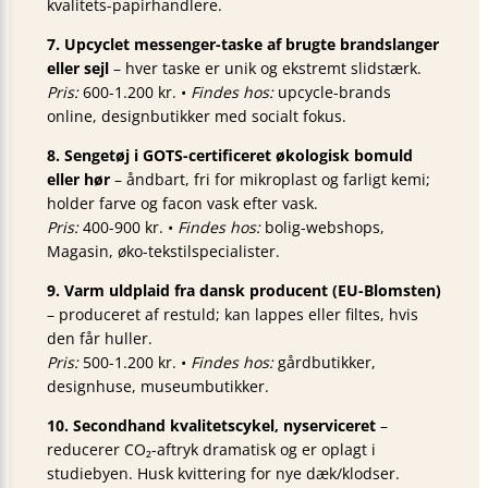
kvalitets-papirhandlere.
7. Upcyclet messenger-taske af brugte brandslanger
eller sejl
– hver taske er unik og ekstremt slidstærk.
Pris:
600-1.200 kr. •
Findes hos:
upcycle-brands
online, designbutikker med socialt fokus.
8. Sengetøj i GOTS-certificeret økologisk bomuld
eller hør
– åndbart, fri for mikroplast og farligt kemi;
holder farve og facon vask efter vask.
Pris:
400-900 kr. •
Findes hos:
bolig-webshops,
Magasin, øko-tekstilspecialister.
9. Varm uldplaid fra dansk producent (EU-Blomsten)
– produceret af restuld; kan lappes eller filtes, hvis
den får huller.
Pris:
500-1.200 kr. •
Findes hos:
gårdbutikker,
designhuse, museumbutikker.
10. Secondhand kvalitetscykel, nyserviceret
–
reducerer CO₂-aftryk dramatisk og er oplagt i
studiebyen. Husk kvittering for nye dæk/klodser.