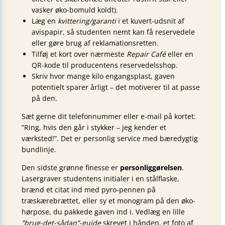
vasker øko-bomuld koldt).
Læg en
kvittering/garanti
i et kuvert-udsnit af
avispapir, så studenten nemt kan få reservedele
eller gøre brug af reklamationsretten.
Tilføj et kort over nærmeste
Repair Café
eller en
QR-kode til producentens reservedels­shop.
Skriv hvor mange kilo engangs­plast, gaven
potentielt sparer årligt – det motiverer til at passe
på den.
Sæt gerne dit telefon­nummer eller e-mail på kortet:
”Ring, hvis den går i stykker – jeg kender et
værksted!”. Det er personlig service med bæredygtig
bundlinje.
Den sidste grønne finesse er
personliggørelsen
.
Lasergraver studentens initialer i en stålflaske,
brænd et citat ind med pyro-pennen på
træskærebrættet, eller sy et monogram på den øko-
hørpose, du pakkede gaven ind i. Vedlæg en lille
”brug-det-sådan”-guide
skrevet i hånden, et foto af