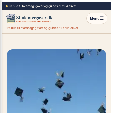
×
Spring
Fra hue til hverdag: gaver og guides til studielivet
til
indhold
☰
Menu
Fra hue til hverdag: gaver og guides til studielivet.