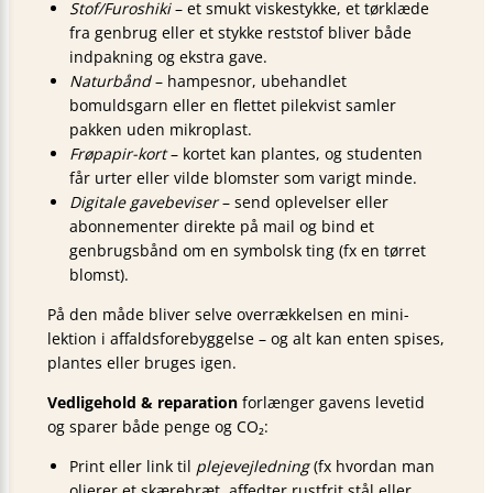
Stof/Furoshiki
– et smukt viskestykke, et tørklæde
fra genbrug eller et stykke reststof bliver både
indpakning og ekstra gave.
Naturbånd
– hampesnor, ubehandlet
bomuldsgarn eller en flettet pilekvist samler
pakken uden mikroplast.
Frøpapir-kort
– kortet kan plantes, og studenten
får urter eller vilde blomster som varigt minde.
Digitale gavebeviser
– send oplevelser eller
abonnementer direkte på mail og bind et
genbrugsbånd om en symbolsk ting (fx en tørret
blomst).
På den måde bliver selve overrækkelsen en mini-
lektion i affaldsforebyggelse – og alt kan enten spises,
plantes eller bruges igen.
Vedligehold & reparation
forlænger gavens levetid
og sparer både penge og CO₂:
Print eller link til
plejevejledning
(fx hvordan man
olierer et skærebræt, affedter rustfrit stål eller