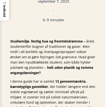
september 7, 2025
→
Indhold
•
6–9 minutter
Studiemiljø, festlig hue og fremtidsdrømme –
årets
studenterflor bugner af traditioner og gaver. Men
midt i alt konfetti og champagnepropper vokser
ønsket om at gøre fejringen
lidt grønnere
. Hvad giver
man den nyudklækkede student, som både hylder
jubilæet og planeten –
helt uden plastik og tomme
engangsløsninger?
I denne guide har vi samlet
13 gennemtænkte,
bæredygtige gaveidéer
, der holder længere end den
sidste vogn­kørsel og sætter minimalt aftryk på
miljøet. Vi zoomer ind på solide naturmaterialer,
cirkulære fund og oplevelser, der skaber minder i