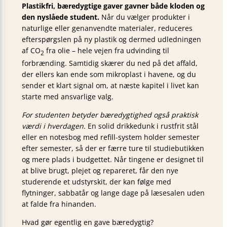
Plastikfri, bæredygtige gaver gavner både kloden og
den nyslåede student.
Når du vælger produkter i
naturlige eller genanvendte materialer, reduceres
efterspørgslen på ny plastik og dermed udledningen
af CO
fra olie – hele vejen fra udvinding til
2
forbrænding. Samtidig skærer du ned på det affald,
der ellers kan ende som mikroplast i havene, og du
sender et klart signal om, at næste kapitel i livet kan
starte med ansvarlige valg.
For studenten betyder bæredygtighed også praktisk
værdi i hverdagen.
En solid drikkedunk i rustfrit stål
eller en notesbog med refill-system holder semester
efter semester, så der er færre ture til studiebutikken
og mere plads i budgettet. Når tingene er designet til
at blive brugt, plejet og repareret, får den nye
studerende et udstyrskit, der kan følge med
flytninger, sabbatår og lange dage på læsesalen uden
at falde fra hinanden.
Hvad gør egentlig en gave bæredygtig?