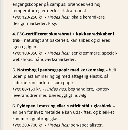
engangskopper på campus; brændes ved høj
temperatur og er derfor ekstra robust.
Pris:
120-250 kr. •
Findes hos:
lokale keramikere,
design-markeder, Etsy.
4. FSC-certificeret skærebræt + køkkenredskaber i
træ
– naturligt antibakterielt, kan slibes og olieres
igen og igen.
Pris:
100-350 kr. •
Findes hos:
isenkræmmere, special-
webshops, håndværksmarkeder.
5. Notesbog i genbrugspapir med korkomslag
– helt
uden plastlaminering og med aftagelig elastik, så
siderne kan sorteres som papir.
Pris:
80-150 kr. •
Findes hos:
boghandlere, kontor-
leverandører med bæredygtigt udvalg.
6. Fyldepen i messing eller rustfrit stål + glasblæk
–
én pen for livet; metaldele kan udskiftes, og blækket
kommer i genbrugsglas.
Pris:
300-700 kr. •
Findes hos:
pen-specialister,