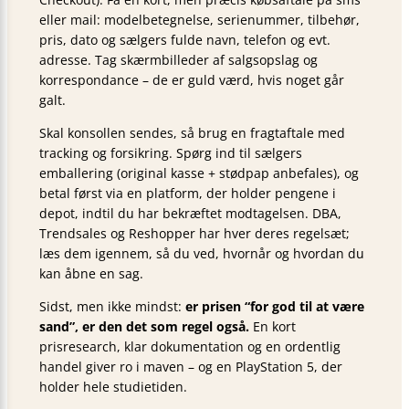
eller mail: modelbetegnelse, serienummer, tilbehør,
pris, dato og sælgers fulde navn, telefon og evt.
adresse. Tag skærmbilleder af salgsopslag og
korrespondance – de er guld værd, hvis noget går
galt.
Skal konsollen sendes, så brug en fragtaftale med
tracking og forsikring. Spørg ind til sælgers
emballering (original kasse + stødpap anbefales), og
betal først via en platform, der holder pengene i
depot, indtil du har bekræftet modtagelsen. DBA,
Trendsales og Reshopper har hver deres regelsæt;
læs dem igennem, så du ved, hvornår og hvordan du
kan åbne en sag.
Sidst, men ikke mindst:
er prisen “for god til at være
sand”, er den det som regel også.
En kort
prisresearch, klar dokumentation og en ordentlig
handel giver ro i maven – og en PlayStation 5, der
holder hele studietiden.