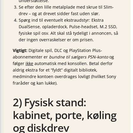
understøttelse.
Se efter den lille metalplade med skrue til Slim-
drev – og at drevet sidder fast uden slør.
Spørg ind til eventuelt ekstraudstyr: Ekstra
DualSense, opladerdock, Pulse-headset, M.2 SSD,
fysiske spil osv. Alt skal stå tydeligt i annoncen, så
der ingen overraskelser er om prisen.
Vigtigt:
Digitale spil, DLC og PlayStation Plus-
abonnementer er
bundne til sælgers PSN-konto
og
følger
ikke
automatisk med konsollen. Betal derfor
aldrig ekstra for et “fyldt” digitalt bibliotek,
medmindre kontoen overdrages lovligt (hvilket Sony
fraråder og kan lukke).
2) Fysisk stand:
kabinet, porte, køling
og diskdrev