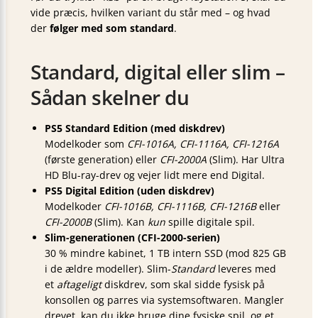
vide præcis, hvilken variant du står med – og hvad
der
følger med som standard
.
Standard, digital eller slim –
Sådan skelner du
PS5 Standard Edition (med diskdrev)
Modelkoder som
CFI-1016A, CFI-1116A, CFI-1216A
(første generation) eller
CFI-2000A
(Slim). Har Ultra
HD Blu-ray-drev og vejer lidt mere end Digital.
PS5 Digital Edition (uden diskdrev)
Modelkoder
CFI-1016B, CFI-1116B, CFI-1216B
eller
CFI-2000B
(Slim). Kan
kun
spille digitale spil.
Slim-generationen (CFI-2000-serien)
30 % mindre kabinet, 1 TB intern SSD (mod 825 GB
i de ældre modeller). Slim-
Standard
leveres med
et
aftageligt
diskdrev, som skal sidde fysisk på
konsollen og parres via systemsoftwaren. Mangler
drevet, kan du
ikke
bruge dine fysiske spil, og et