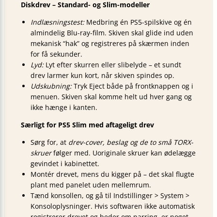
Diskdrev – Standard- og Slim-modeller
Indlæsningstest:
Medbring én PS5-spilskive og én
almindelig Blu-ray-film. Skiven skal glide ind uden
mekanisk “hak” og registreres på skærmen inden
for få sekunder.
Lyd:
Lyt efter skurren eller slibelyde – et sundt
drev larmer kun kort, når skiven spindes op.
Udskubning:
Tryk Eject både på frontknappen og i
menuen. Skiven skal komme helt ud hver gang og
ikke hænge i kanten.
Særligt for PS5 Slim med aftageligt drev
Sørg for, at
drev-cover, beslag og de to små TORX-
skruer
følger med. Uoriginale skruer kan ødelægge
gevindet i kabinettet.
Montér drevet, mens du kigger på – det skal flugte
plant med panelet uden mellemrum.
Tænd konsollen, og gå til Indstillinger > System >
Konsoloplysninger. Hvis softwaren ikke automatisk
registrerer drevet og beder om parring, er noget