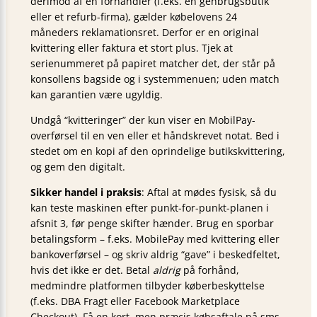
derimod af en forhandler (f.eks. en genbrugsbutik
eller et refurb-firma), gælder købelovens 24
måneders reklamationsret. Derfor er en original
kvittering eller faktura et stort plus. Tjek at
serienummeret på papiret matcher det, der står på
konsollens bagside og i systemmenuen; uden match
kan garantien være ugyldig.
Undgå “kvitteringer” der kun viser en MobilPay-
overførsel til en ven eller et håndskrevet notat. Bed i
stedet om en kopi af den oprindelige butikskvittering,
og gem den digitalt.
Sikker handel i praksis
: Aftal at mødes fysisk, så du
kan teste maskinen efter punkt-for-punkt-planen i
afsnit 3, før penge skifter hænder. Brug en sporbar
betalingsform – f.eks. MobilePay med kvittering eller
bankoverførsel – og skriv aldrig “gave” i beskedfeltet,
hvis det ikke er det. Betal
aldrig
på forhånd,
medmindre platformen tilbyder køberbeskyttelse
(f.eks. DBA Fragt eller Facebook Marketplace
Checkout). Få en kort, men præcis købsaftale på sms