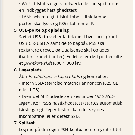
• Wi-Fi: tilslut sælgers netværk eller hotspot, udfør
en indbygget hastighedstest.
• LAN: hvis muligt, tilslut kabel – link-lampe i
porten skal lyse, og PS5 skal hente IP.
USB-porte og opladning
Sæt et USB-drev eller ladekabel i hver port (front
USB-C & USB-A samt de to bagpå). PS5 skal
registrere drevet, og DualSense skal oplades
(batteri-ikonet blinker). En løs eller død port er ofte
et
printkort-skift
(600-1.000 kr.).
Lagerplads
Åbn
Indstillinger > Lagerplads
og kontroller:
• Intern SSD-størrelse matcher annoncen (825 GB
eller 1 TB).
• Eventuel M.2-udvidelse vises under “
M.2 SSD-
lager
”. Kør PS5’s hastighedstest (startes automatisk
første gang). Fejler testen, kan det skyldes
inkompatibel eller defekt SSD.
Spiltest
Log ind på din egen PSN-konto, hent en gratis titel