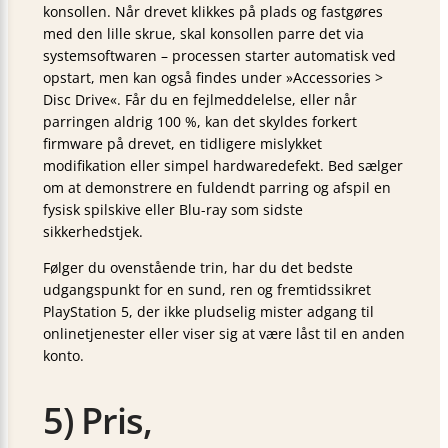
konsollen. Når drevet klikkes på plads og fastgøres
med den lille skrue, skal konsollen parre det via
systemsoftwaren – processen starter automatisk ved
opstart, men kan også findes under »Accessories >
Disc Drive«. Får du en fejlmeddelelse, eller når
parringen aldrig 100 %, kan det skyldes forkert
firmware på drevet, en tidligere mislykket
modifikation eller simpel hardwaredefekt. Bed sælger
om at demonstrere en fuldendt parring og afspil en
fysisk spilskive eller Blu-ray som sidste
sikkerhedstjek.
Følger du ovenstående trin, har du det bedste
udgangspunkt for en sund, ren og fremtidssikret
PlayStation 5, der ikke pludselig mister adgang til
onlinetjenester eller viser sig at være låst til en anden
konto.
5) Pris,