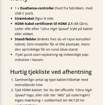
1 x
DualSense-controller
(hvid fra fabrikken, med
USB-C port).
Strømkabel
(figur-8 stik).
HDMI-kabel certificeret til HDMI 2.1
(48 Gb/s).
Leder ofte efter “
Ultra High Speed
” trykt på kablet
eller stikket.
Stand/fødder
(kræves hvis du vil rejse konsollen
lodret). Slim-modeller får et lille plastsæt, mens
den oprindelige får en rund skive-stand.
Trykt quick-start-vejledning
og indvendige pap-
indsatser i kassen.
Hurtig tjekliste ved afhentning
Sammenlign antal og type kabler/tilbehør med
ovenstående liste.
Tjek HDMI-kablet: Ser du det officielle
“Ultra High
Speed”
-logo, eller står der “48G” på isoleringen?
Ingen mærkning = usikkerhed om 4K/120 Hz-