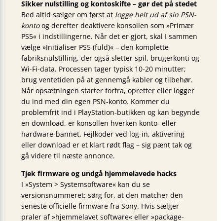
Sikker nulstilling og kontoskifte – gør det på stedet
Bed altid sælger om først at
logge helt ud af sin PSN-
konto
og derefter deaktivere konsollen som »Primær
PS5« i indstillingerne. Når det er gjort, skal I sammen
vælge »Initialiser PS5 (fuld)« – den komplette
fabriksnulstilling, der også sletter spil, brugerkonti og
Wi-Fi-data. Processen tager typisk 10-20 minutter;
brug ventetiden på at gennemgå kabler og tilbehør.
Når opsætningen starter forfra, opretter eller logger
du ind med din egen PSN-konto. Kommer du
problemfrit ind i PlayStation-butikken og kan begynde
en download, er konsollen hverken konto- eller
hardware-bannet. Fejlkoder ved log-in, aktivering
eller download er et klart rødt flag – sig pænt tak og
gå videre til næste annonce.
Tjek firmware og undgå hjemmelavede hacks
I »System > Systemsoftware« kan du se
versionsnummeret; sørg for, at den matcher den
seneste officielle firmware fra Sony. Hvis sælger
praler af »hjemmelavet software« eller »package-