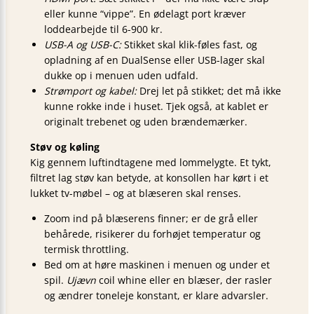
eller kunne “vippe”. En ødelagt port kræver
loddearbejde til 6-900 kr.
USB-A og USB-C:
Stikket skal klik-føles fast, og
opladning af en DualSense eller USB-lager skal
dukke op i menuen uden udfald.
Strømport og kabel:
Drej let på stikket; det må ikke
kunne rokke inde i huset. Tjek også, at kablet er
originalt trebenet og uden brændemærker.
Støv og køling
Kig gennem luftindtagene med lommelygte. Et tykt,
filtret lag støv kan betyde, at konsollen har kørt i et
lukket tv-møbel – og at blæseren skal renses.
Zoom ind på blæserens finner; er de grå eller
behårede, risikerer du forhøjet temperatur og
termisk throttling.
Bed om at høre maskinen i menuen og under et
spil.
Ujævn
coil whine eller en blæser, der rasler
og ændrer toneleje konstant, er klare advarsler.