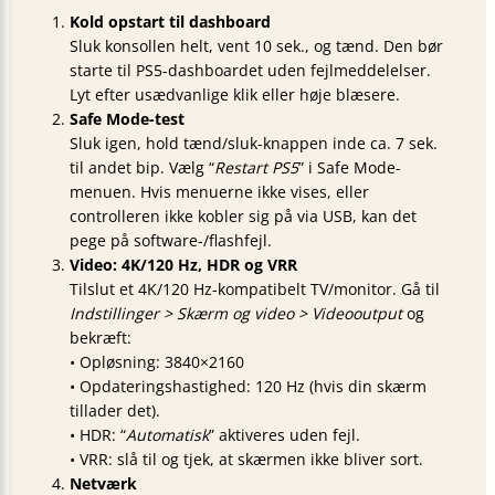
Kold opstart til dashboard
Sluk konsollen helt, vent 10 sek., og tænd. Den bør
starte til PS5-dashboardet uden fejlmeddelelser.
Lyt efter usædvanlige klik eller høje blæsere.
Safe Mode-test
Sluk igen, hold tænd/sluk-knappen inde ca. 7 sek.
til andet bip. Vælg “
Restart PS5
” i Safe Mode-
menuen. Hvis menuerne ikke vises, eller
controlleren ikke kobler sig på via USB, kan det
pege på software-/flashfejl.
Video: 4K/120 Hz, HDR og VRR
Tilslut et 4K/120 Hz-kompatibelt TV/monitor. Gå til
Indstillinger > Skærm og video > Videooutput
og
bekræft:
• Opløsning: 3840×2160
• Opdateringshastighed: 120 Hz (hvis din skærm
tillader det).
• HDR: “
Automatisk
” aktiveres uden fejl.
• VRR: slå til og tjek, at skærmen ikke bliver sort.
Netværk