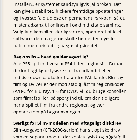
installer«, er systemet sandsynligvis jailbroken. Det
kan give ustabilitet, blokere fremtidige opdateringer
og i værste fald udløse en permanent PSN-ban, så du
mister adgang til onlinespil og din digitale samling.
Vælg kun konsoller, der kører ren, opdateret officiel
software; den må gerne skulle hente den nyeste
patch, men bør aldrig nægte at gøre det.
Regionslås – hvad gælder egentlig?
Alle PS5-spil er, ligesom PS4-titler, regionsfri. Du kan
derfor trygt købe fysiske spil fra udlandet eller
indløse downloadkoder fra andre PAL-lande. Blu-ray-
film og DVD’er er derimod stadig låst til regionskoder
(A/B/C for Blu-ray, 1-6 for DVD). Vil du bruge konsollen
som filmafspiller, så spørg ind til, om den tidligere
har afspillet film fra andre regioner, og vær
opmærksom på begrænsningen.
Særligt for Slim-modellen med aftageligt diskdrev
Slim-udgaven (CFI-2000-serien) har sit optiske drev
som en separat modul, der kobles fysisk og
digitalt
til