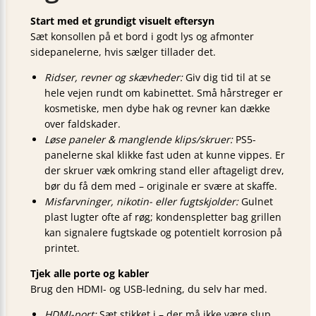
Start med et grundigt visuelt eftersyn
Sæt konsollen på et bord i godt lys og afmonter
sidepanelerne, hvis sælger tillader det.
Ridser, revner og skævheder:
Giv dig tid til at se
hele vejen rundt om kabinettet. Små hårstreger er
kosmetiske, men dybe hak og revner kan dække
over faldskader.
Løse paneler & manglende klips/skruer:
PS5-
panelerne skal klikke fast uden at kunne vippes. Er
der skruer væk omkring stand eller aftageligt drev,
bør du få dem med – originale er svære at skaffe.
Misfarvninger, nikotin- eller fugtskjolder:
Gulnet
plast lugter ofte af røg; kondenspletter bag grillen
kan signalere fugtskade og potentielt korrosion på
printet.
Tjek alle porte og kabler
Brug den HDMI- og USB-ledning, du selv har med.
HDMI-port:
Sæt stikket i – der må ikke være slup