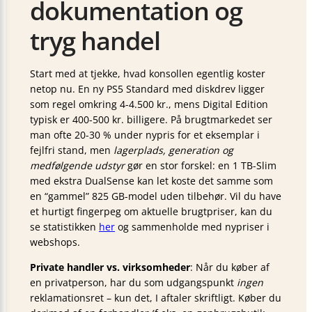
dokumentation og
tryg handel
Start med at tjekke, hvad konsollen egentlig koster
netop nu. En ny PS5 Standard med diskdrev ligger
som regel omkring 4-4.500 kr., mens Digital Edition
typisk er 400-500 kr. billigere. På brugtmarkedet ser
man ofte 20-30 % under nypris for et eksemplar i
fejlfri stand, men
lagerplads, generation og
medfølgende udstyr
gør en stor forskel: en 1 TB-Slim
med ekstra DualSense kan let koste det samme som
en “gammel” 825 GB-model uden tilbehør. Vil du have
et hurtigt fingerpeg om aktuelle brugtpriser, kan du
se statistikken
her
og sammenholde med nypriser i
webshops.
Private handler vs. virksomheder
: Når du køber af
en privatperson, har du som udgangspunkt
ingen
reklamationsret – kun det, I aftaler skriftligt. Køber du