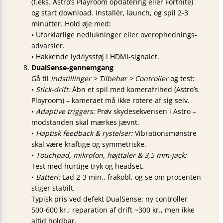
(f.eks. Astro’s Playroom opdatering eller Fortnite)
og start download. Installér, launch, og spil 2-3
minutter. Hold øje med:
• Uforklarlige nedlukninger eller overophednings-
advarsler.
• Hakkende lyd/lysstøj i HDMI-signalet.
DualSense-gennemgang
Gå til
Indstillinger > Tilbehør > Controller
og test:
•
Stick-drift:
Åbn et spil med kamerafrihed (Astro’s
Playroom) – kameraet må ikke rotere af sig selv.
•
Adaptive triggers:
Prøv skydesekvensen i Astro –
modstanden skal mærkes jævnt.
•
Haptisk feedback & rystelser:
Vibrationsmønstre
skal være kraftige og symmetriske.
•
Touchpad, mikrofon, højttaler & 3,5 mm-jack:
Test med hurtige tryk og headset.
•
Batteri:
Lad 2-3 min., frakobl, og se om procenten
stiger stabilt.
Typisk pris ved defekt DualSense: ny controller
500-600 kr.; reparation af drift ~300 kr., men ikke
altid holdbar.