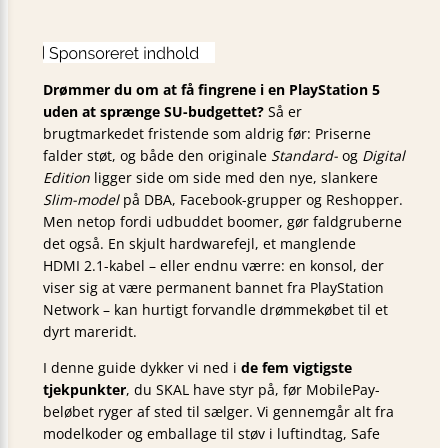
Drømmer du om at få fingrene i en PlayStation 5
uden at sprænge SU-budgettet?
Så er
brugtmarkedet fristende som aldrig før: Priserne
falder støt, og både den originale
Standard-
og
Digital
Edition
ligger side om side med den nye, slankere
Slim-model
på DBA, Facebook-grupper og Reshopper.
Men netop fordi udbuddet boomer, gør faldgruberne
det også. En skjult hardwarefejl, et manglende
HDMI 2.1-kabel – eller endnu værre: en konsol, der
viser sig at være permanent bannet fra PlayStation
Network – kan hurtigt forvandle drømmekøbet til et
dyrt mareridt.
I denne guide dykker vi ned i
de fem vigtigste
tjekpunkter
, du SKAL have styr på, før MobilePay-
beløbet ryger af sted til sælger. Vi gennemgår alt fra
modelkoder og emballage til støv i luftindtag, Safe