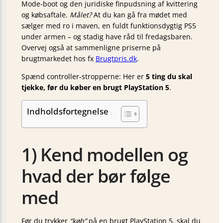
Mode-boot og den juridiske finpudsning af kvittering
og købsaftale.
Målet?
At du kan gå fra mødet med
sælger med ro i maven, en fuldt funktionsdygtig PS5
under armen – og stadig have råd til fredagsbaren.
Overvej også at sammenligne priserne på
brugtmarkedet hos fx
Brugtpris.dk
.
Spænd controller-stropperne: Her er
5 ting du skal
tjekke, før du køber en brugt PlayStation 5
.
Indholdsfortegnelse
1) Kend modellen og
hvad der bør følge
med
Før du trykker
“køb”
på en brugt PlayStation 5, skal du