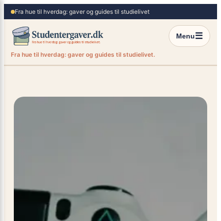
×
Spring
Fra hue til hverdag: gaver og guides til studielivet
til
indhold
☰
Menu
Fra hue til hverdag: gaver og guides til studielivet.