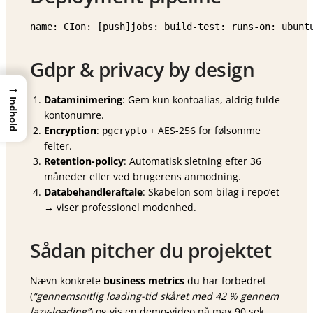
name: CIon: [push]jobs: build-test: runs-on: ubunt
Gdpr & privacy by design
→
Data­minimering
: Gem kun kontoalias, aldrig fulde
Indhold
kontonumre.
Encryption
:
+ AES-256 for følsomme
pgcrypto
felter.
Retention-policy
: Automatisk sletning efter 36
måneder eller ved brugerens anmodning.
Databehandleraftale
: Skabelon som bilag i repo’et
→ viser professionel modenhed.
Sådan pitcher du projektet
Nævn konkrete
business metrics
du har forbedret
(
“gennemsnitlig loading-tid skåret med 42 % gennem
lazy-loading”
) og vis en
demo-video på max 90 sek.