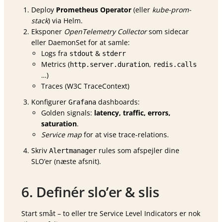
Deploy
Prometheus Operator
(eller
kube-prom-
stack
) via Helm.
Eksponer
OpenTelemetry Collector
som sidecar
eller DaemonSet for at samle:
Logs fra
&
stdout
stderr
Metrics (
,
http.server.duration
redis.calls
…)
Traces (W3C TraceContext)
Konfigurer
dashboards:
Grafana
Golden signals:
latency, traffic, errors,
saturation
.
Service map
for at vise trace-relations.
Skriv
rules som afspejler dine
Alertmanager
SLO’er (næste afsnit).
6. Definér slo’er & slis
Start småt – to eller tre Service Level Indicators er nok