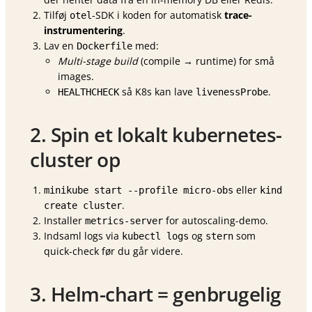
Tilføj
-SDK i koden for automatisk
trace-
otel
instrumentering
.
Lav en
med:
Dockerfile
Multi-stage build
(compile → runtime) for små
images.
så K8s kan lave
.
HEALTHCHECK
livenessProbe
2. Spin et lokalt kubernetes-
cluster op
eller
minikube start --profile micro-obs
kind
.
create cluster
Installer
for autoscaling-demo.
metrics-server
Indsaml logs via
og
som
kubectl logs
stern
quick-check før du går videre.
3. Helm-chart = genbrugelig