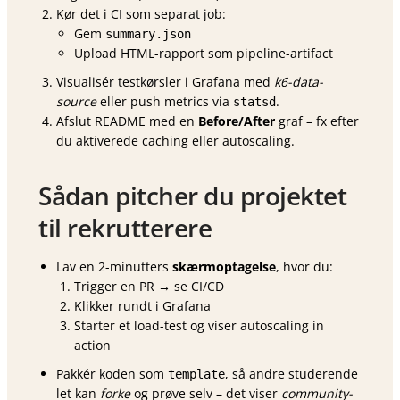
Kør det i CI som separat job:
Gem
summary.json
Upload HTML-rapport som pipeline-artifact
Visualisér testkørsler i Grafana med
k6-data-
source
eller push metrics via
.
statsd
Afslut README med en
Before/After
graf – fx efter
du aktiverede caching eller autoscaling.
Sådan pitcher du projektet
til rekrutterere
Lav en 2-minutters
skærmoptagelse
, hvor du:
Trigger en PR → se CI/CD
Klikker rundt i Grafana
Starter et load-test og viser autoscaling in
action
Pakkér koden som
, så andre studerende
template
let kan
forke
og prøve selv – det viser
community-