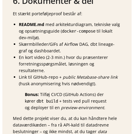
6. Dokumentér & del
Et stærkt portefølje­proof består af:
README.md
med arkitekturdiagram, tekniske valg
og opsætnings­guide (
til lokalt
docker-compose
dev-miljø).
Skærmbilleder/GIFs af Airflow DAG, dbt lineage-
graf og dashboardet.
En kort video (2-3 min.) hvor du præsenterer
forretningsspørgsmålet, løsningen og
resultaterne.
Link til GitHub-repo +
public Metabase-share link
(husk anonymisering hvis nødvendigt).
Bonus:
Tilføj CI/CD (GitHub Actions) der
kører
+ tests ved pull request
dbt build
og deployer til en
preview-environment
.
Med dette projekt viser du, at du kan håndtere hele
dataværdikæden – fra rå API-kald til datadrevne
beslutninger – og ikke mindst, at du tager
data