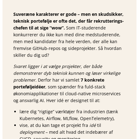
Suveræne karakterer er gode – men en skudsikker,
teknisk portefølje er ofte det, der får rekrutterings-
chefen til at sige “wow”.
Som IT-studerende
konkurrerer du ikke kun med dine medstuderende,
men med kandidater fra hele verden, der alle kan
fremvise GitHub-repos og sideprojekter. Så hvordan
skiller du dig ud?
Svaret ligger i at vælge projekter, der både
demonstrerer dyb teknisk kunnen og løser virkelige
problemer.
Derfor har vi samlet
7 konkrete
porteføljeidéer
, som spænder fra fuld-stack
økonomiapplikationer til cloud-native microservices
og ansvarlig AI. Hver idé er designet til at:
lære dig “rigtige” værktøjer fra industrien (tænk
Kubernetes, Airflow, MLflow, OpenTelemetry),
vise, at du kan tage et projekt fra
idé
til
deployment
– med alt hvad det indebærer af
CI/CD, security og monitoring,