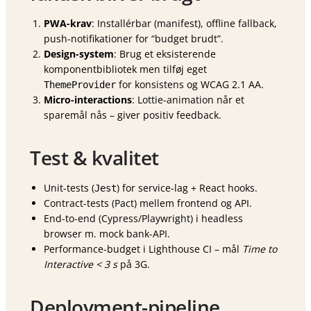
PWA-krav
: Installérbar (manifest), offline fallback,
push-notifikationer for “budget brudt”.
Design-system
: Brug et eksisterende
komponentbibliotek men tilføj eget
for konsistens og WCAG 2.1 AA.
ThemeProvider
Micro-interactions
: Lottie-animation når et
sparemål nås – giver positiv feedback.
Test & kvalitet
Unit-tests (
) for service-lag + React hooks.
Jest
Contract-tests (Pact) mellem frontend og API.
End-to-end (Cypress/Playwright) i headless
browser m. mock bank-API.
Performance-budget i Lighthouse CI – mål
Time to
Interactive < 3 s
på 3G.
Deployment-pipeline