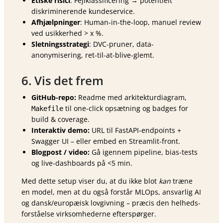
Etiske risici
: Fejlklassificering → potentielt
diskriminerende kundeservice.
Afhjælpninger
: Human-in-the-loop, manuel review
ved usikkerhed > x %.
Sletningsstrategi
: DVC-pruner, data-
anonymisering, ret-til-at-blive-glemt.
6. Vis det frem
GitHub-repo:
Readme med arkitekturdiagram,
til one-click opsætning og badges for
Makefile
build & coverage.
Interaktiv demo:
URL til FastAPI-endpoints +
Swagger UI – eller embed en Streamlit-front.
Blogpost / video:
Gå igennem pipeline, bias-tests
og live-dashboards på <5 min.
Med dette setup viser du, at du ikke blot
kan
træne
en model, men at du også forstår MLOps, ansvarlig AI
og dansk/europæisk lovgivning – præcis den helheds­
forståelse virksomhederne efterspørger.