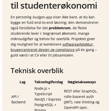
til studenterøkonomi
En personlig
budget-app
viser ikke bare, at du kan
bygge en fuld end-to-end løsning; den demonstrerer
også forståelse for det
problemrum
, de fleste
studerende lever i: begrænset økonomi, mange
mikroudgifter og behov for overblik. Projektet giver
dig mulighed for at kombinere
softwarearkitektur,
brugercentreret design og compliance
på én gang –
guld værd i et CV eller til jobsamtalen.
Teknisk overblik
Lag
Teknologiforslag
Nøgletakeaways
Node.js +
REST eller GraphQL,
TypeScript
API /
rolle-baseret auth
NestJS / Express
Backend
(JWT), rate limiting og
PostgreSQL +
OpenAPI-spec.
Prisma