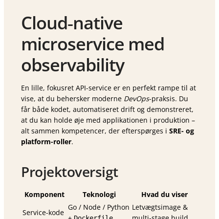
Cloud‑native
microservice med
observability
En lille, fokusret API-service er en perfekt rampe til at
vise, at du behersker moderne
DevOps
-praksis. Du
får både kodet, automatiseret drift og demonstreret,
at du kan holde øje med applikationen i produktion –
alt sammen kompetencer, der efterspørges i
SRE- og
platform-roller
.
Projekt­oversigt
Komponent
Teknologi
Hvad du viser
Go / Node / Python
Letvægtsimage &
Service-kode
+
multi-stage build
Dockerfile