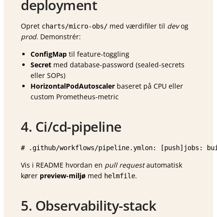
deployment
Opret
med værdifiler til
dev
og
charts/micro-obs/
prod
. Demonstrér:
ConfigMap
til feature-toggling
Secret
med database-password (sealed-secrets
eller SOPs)
HorizontalPodAutoscaler
baseret på CPU eller
custom Prometheus-metric
4. Ci/cd-pipeline
# .github/workflows/pipeline.ymlon: [push]jobs: bu
Vis i README hvordan en
pull request
automatisk
kører
preview-miljø
med
.
helmfile
5. Observability-stack