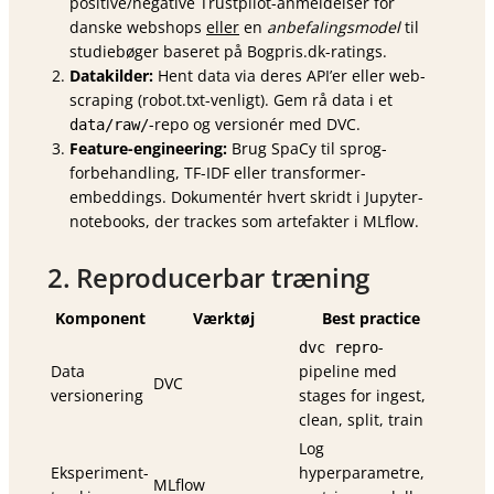
positive/negative Trustpilot-anmeldelser for
danske webshops
eller
en
anbefalings­model
til
studiebøger baseret på Bogpris.dk-ratings.
Datakilder:
Hent data via deres API’er eller web-
scraping (robot.txt-venligt). Gem rå data i et
-repo og versionér med DVC.
data/raw/
Feature-engineering:
Brug SpaCy til sprog­
forbehandling, TF-IDF eller transformer-
embeddings. Dokumentér hvert skridt i Jupyter-
notebooks, der trackes som artefakter i MLflow.
2. Reproducerbar træning
Komponent
Værktøj
Best practice
-
dvc repro
Data
pipeline med
DVC
versionering
stages for ingest,
clean, split, train
Log
Eksperiment-
hyperparametre,
MLflow