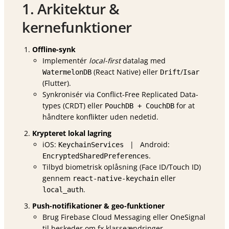
1. Arkitektur &
kernefunktioner
Offline-synk
Implementér
local-first
datalag med
(React Native) eller
/
WatermelonDB
Drift
Isar
(Flutter).
Synkronisér via Conflict-Free Replicated Data-
types (CRDT) eller
for at
PouchDB + CouchDB
håndtere konflikter uden nedetid.
Krypteret lokal lagring
iOS:
| Android:
KeychainServices
.
EncryptedSharedPreferences
Tilbyd biometrisk oplåsning (Face ID/Touch ID)
gennem
eller
react-native-keychain
.
local_auth
Push-notifikationer & geo-funktioner
Brug Firebase Cloud Messaging eller OneSignal
til beskeder om fx klasse­ændringer.