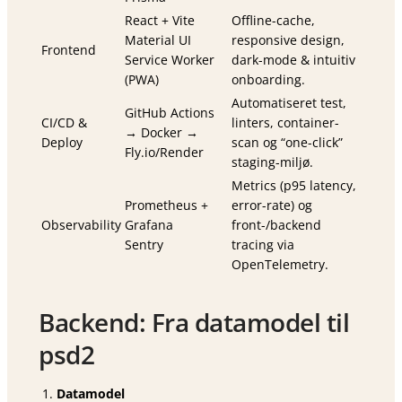
React + Vite
Offline-cache,
Material UI
responsive design,
Frontend
Service Worker
dark-mode & intuitiv
(PWA)
onboarding.
Automatiseret test,
GitHub Actions
CI/CD &
linters, container-
→ Docker →
Deploy
scan og “one-click”
Fly.io/Render
staging-miljø.
Metrics (p95 latency,
Prometheus +
error-rate) og
Observability
Grafana
front-/backend
Sentry
tracing via
OpenTelemetry.
Backend: Fra datamodel til
psd2
Datamodel