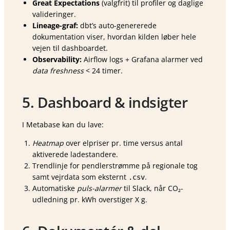
Great Expectations
(valgfrit) til profiler og daglige
valideringer.
Lineage-graf:
dbt’s auto-genererede
dokumentation viser, hvordan kilden løber hele
vejen til dashboardet.
Observability:
Airflow logs + Grafana alarmer ved
data freshness
< 24 timer.
5. Dashboard & indsigter
I Metabase kan du lave:
Heatmap
over elpriser pr. time versus antal
aktiverede ladestandere.
Trendlinje for pendlerstrømme på regionale tog
samt vejrdata som eksternt
.
.csv
Automatiske
puls-alarmer
til Slack, når CO₂-
udledning pr. kWh overstiger X g.