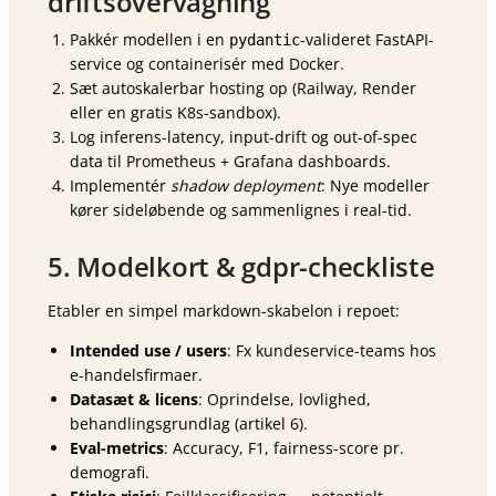
driftsovervågning
Pakkér modellen i en
-valideret FastAPI-
pydantic
service og containerisér med Docker.
Sæt autoskalerbar hosting op (Railway, Render
eller en gratis K8s-sandbox).
Log inferens-latency, input-drift og out-of-spec
data til Prometheus + Grafana dashboards.
Implementér
shadow deployment
: Nye modeller
kører sideløbende og sammenlignes i real-tid.
5. Modelkort & gdpr-checkliste
Etabler en simpel markdown-skabelon i repoet:
Intended use / users
: Fx kundeservice-teams hos
e-handels­firmaer.
Datasæt & licens
: Oprindelse, lovlighed,
behandlings­grundlag (artikel 6).
Eval-metrics
: Accuracy, F1, fairness-score pr.
demografi.