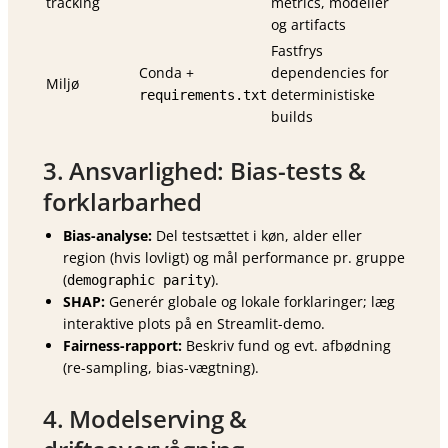
tracking
metrics, modeller
og artifacts
Fastfrys
Conda +
dependencies for
Miljø
deterministiske
requirements.txt
builds
3. Ansvarlighed: Bias-tests &
forklarbarhed
Bias-analyse:
Del test­sættet i køn, alder eller
region (hvis lovligt) og mål performance pr. gruppe
(
).
demographic parity
SHAP:
Generér globale og lokale forklaringer; læg
interaktive plots på en Streamlit-demo.
Fairness-rapport:
Beskriv fund og evt. afbødning
(re-sampling, bias-vægtning).
4. Modelserving &