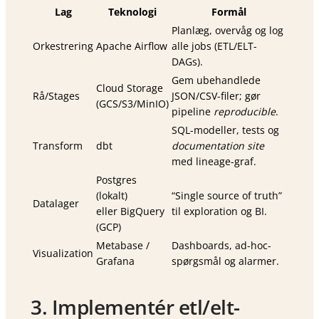
Lag
Teknologi
Formål
Planlæg, overvåg og log
Orkestrering
Apache Airflow
alle jobs (ETL/ELT-
DAGs).
Gem ubehandlede
Cloud Storage
Rå/Stages
JSON/CSV-filer; gør
(GCS/S3/MinIO)
pipeline
reproducible
.
SQL-modeller, tests og
Transform
dbt
documentation site
med lineage-graf.
Postgres
(lokalt)
“Single source of truth”
Datalager
eller BigQuery
til exploration og BI.
(GCP)
Metabase /
Dashboards, ad-hoc-
Visualization
Grafana
spørgsmål og alarmer.
3. Implementér etl/elt-