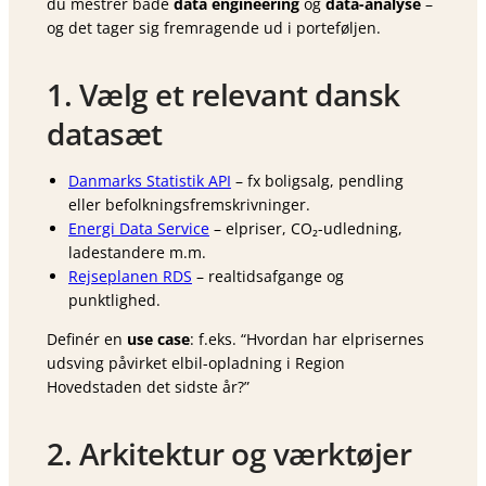
du mestrer både
data engineering
og
data-analyse
–
og det tager sig fremragende ud i porteføljen.
1. Vælg et relevant dansk
datasæt
Danmarks Statistik API
– fx boligsalg, pendling
eller befolkningsfremskrivninger.
Energi Data Service
– elpriser, CO₂-udledning,
ladestandere m.m.
Rejseplanen RDS
– realtidsafgange og
punktlighed.
Definér en
use case
: f.eks. “Hvordan har elprisernes
udsving påvirket elbil-opladning i Region
Hovedstaden det sidste år?”
2. Arkitektur og værktøjer