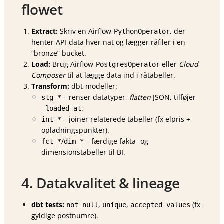
flowet
Extract:
Skriv en Airflow-
, der
PythonOperator
henter API-data hver nat og lægger råfiler i en
“bronze” bucket.
Load:
Brug Airflow-
eller
Cloud
PostgresOperator
Composer
til at lægge data ind i råtabeller.
Transform:
dbt-modeller:
– renser datatyper,
flatten
JSON, tilføjer
stg_*
.
_loaded_at
– joiner relaterede tabeller (fx elpris +
int_*
opladningspunkter).
/
– færdige fakta- og
fct_*
dim_*
dimensionstabeller til BI.
4. Data­kvalitet & lineage
dbt tests:
,
,
(fx
not null
unique
accepted values
gyldige postnumre).