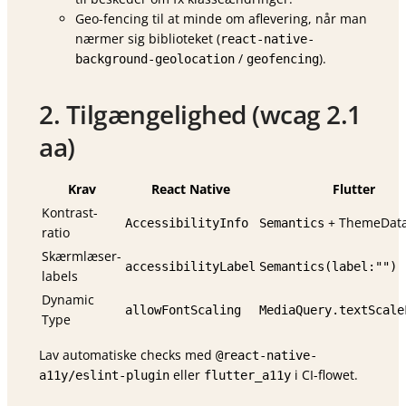
Geo-fencing til at minde om aflevering, når man
nærmer sig biblioteket (
react-native-
/
).
background-geolocation
geofencing
2. Tilgængelighed (wcag 2.1
aa)
Krav
React Native
Flutter
Kontrast-
+ ThemeDat
AccessibilityInfo
Semantics
ratio
Skærmlæser-
accessibilityLabel
Semantics(label:"")
labels
Dynamic
allowFontScaling
MediaQuery.textScale
Type
Lav automatiske checks med
@react-native-
eller
i CI-flowet.
a11y/eslint-plugin
flutter_a11y