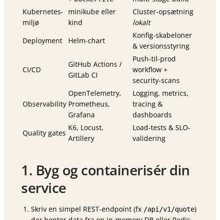
Kubernetes-
minikube eller
Cluster-opsætning
miljø
kind
lokalt
Konfig-skabeloner
Deployment
Helm-chart
& versionsstyring
Push-til-prod
GitHub Actions /
CI/CD
workflow +
GitLab CI
security-scans
OpenTelemetry,
Logging, metrics,
Observability
Prometheus,
tracing &
Grafana
dashboards
K6, Locust,
Load-tests & SLO-
Quality gates
Artillery
validering
1. Byg og containerisér din
service
Skriv en simpel REST-endpoint (fx
)
/api/v1/quote
der henter data fra en in-memory DB eller Redis.