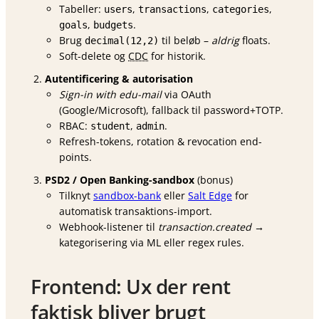
Tabeller:
,
,
,
users
transactions
categories
,
.
goals
budgets
Brug
til beløb –
aldrig
floats.
decimal(12,2)
Soft-delete og
CDC
for historik.
Autentificering & autorisation
Sign-in with edu-mail
via OAuth
(Google/Microsoft), fallback til password+TOTP.
RBAC:
,
.
student
admin
Refresh-tokens, rotation & revocation end-
points.
PSD2 / Open Banking-sandbox
(bonus)
Tilknyt
sandbox-bank
eller
Salt Edge
for
automatisk transaktions-import.
Webhook-listener til
transaction.created
→
kategorisering via ML eller regex rules.
Frontend: Ux der rent
faktisk bliver brugt