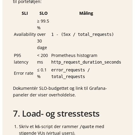
til porteføljen:
SLI
SLO
Måling
≥ 99.5
%
Availability
over
1 - (5xx / total_requests)
30
dage
P95
< 200
Prometheus histogram
latency
ms
http_request_duration_seconds
≤ 0.1
error_requests /
Error rate
%
total_requests
Dokumentér SLO-budgettet og link til Grafana-
paneler der viser overholdelse.
7. Load- og stresstests
Skriv et
-script der rammer
med
k6
/quote
stigende VUs (virtual users).