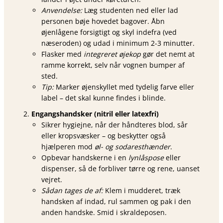
Anvendelse:
Læg studenten ned eller lad
personen bøje hovedet bagover. Åbn
øjenlågene forsigtigt og skyl indefra (ved
næseroden) og udad i minimum 2-3 minutter.
Flasker med
integreret øjekop
gør det nemt at
ramme korrekt, selv når vognen bumper af
sted.
Tip:
Marker øjenskyllet med tydelig farve eller
label – det skal kunne findes i blinde.
Engangshandsker (nitril eller latexfri)
Sikrer hygiejne, når der håndteres blod, sår
eller kropsvæsker – og beskytter også
hjælperen mod
øl- og sodarest­hænder
.
Opbevar handskerne i en
lynlåspose
eller
dispenser, så de forbliver tørre og rene, uanset
vejret.
Sådan tages de af:
Klem i mudderet, træk
handsken af indad, rul sammen og pak i den
anden handske. Smid i skraldeposen.