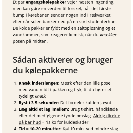
Et par
engangskølepakker
vejer næsten ingenting,
men kan gøre en verden til forskel, når det første
bump i kørebanen sender nogen ind i rækværket,
eller når solen banker ned på en sort studenterhue.
De kolde pakker er fyldt med en saltopløsning og et
vandkammer, som reagerer kemisk, når du
knækker
posen på midten.
Sådan aktiverer og bruger
du kølepakkerne
Knæk inderslangen:
Mærk efter den lille pose
med vand midt i pakken og tryk, til du hører et
tydeligt
knæk
.
Ryst i 3-5 sekunder:
Det fordeler kulden jævnt.
Læg altid et lag imellem:
Brug t-shirt, håndklæde
eller det medfølgende tynde omslag.
Aldrig direkte
på bar hud
– risiko for kulde­skader!
Tid = 10-20 minutter:
Køl 10 min. ved mindre slag