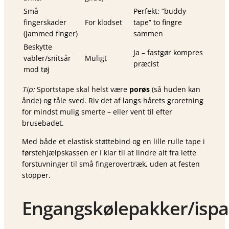
Små
Perfekt: “buddy
fingerskader
For klodset
tape” to fingre
(jammed finger)
sammen
Beskytte
Ja – fastgør kompres
vabler/snitsår
Muligt
præcist
mod tøj
Tip:
Sportstape skal helst være
porøs
(så huden kan
ånde) og tåle sved. Riv det af langs hårets groretning
for mindst mulig smerte – eller vent til efter
brusebadet.
Med både et elastisk støttebind og en lille rulle tape i
førstehjælpskassen er I klar til at lindre alt fra lette
forstuvninger til små fingerovertræk, uden at festen
stopper.
Engangskølepakker/ispa