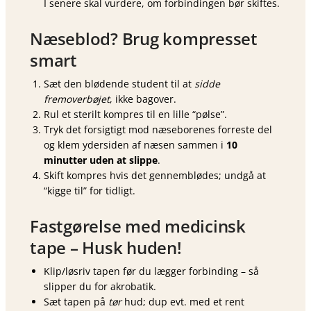
I senere skal vurdere, om forbindingen bør skiftes.
Næseblod? Brug kompresset
smart
Sæt den blødende student til at
sidde
fremoverbøjet
, ikke bagover.
Rul et sterilt kompres til en lille “pølse”.
Tryk det forsigtigt mod næseborenes forreste del
og klem ydersiden af næsen sammen i
10
minutter uden at slippe
.
Skift kompres hvis det gennemblødes; undgå at
“kigge til” for tidligt.
Fastgørelse med medicinsk
tape – Husk huden!
Klip/løsriv tapen før du lægger forbinding – så
slipper du for akrobatik.
Sæt tapen på
tør
hud; dup evt. med et rent