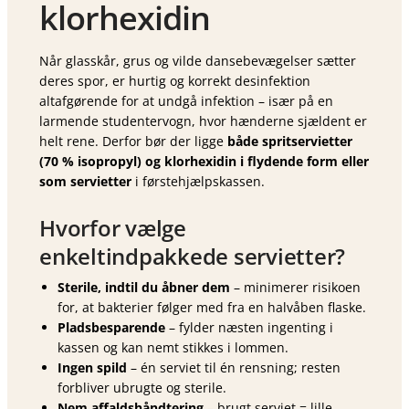
klorhexidin
Når glasskår, grus og vilde dansebevægelser sætter
deres spor, er hurtig og korrekt desinfektion
altafgørende for at undgå infektion – især på en
larmende studentervogn, hvor hænderne sjældent er
helt rene. Derfor bør der ligge
både spritservietter
(70 % isopropyl) og klorhexidin i flydende form eller
som servietter
i førstehjælpskassen.
Hvorfor vælge
enkeltindpakkede servietter?
Sterile, indtil du åbner dem
– minimerer risikoen
for, at bakterier følger med fra en halvåben flaske.
Pladsbesparende
– fylder næsten ingenting i
kassen og kan nemt stikkes i lommen.
Ingen spild
– én serviet til én rensning; resten
forbliver ubrugte og sterile.
Nem affaldshåndtering
– brugt serviet = lille