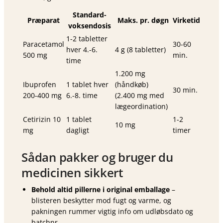
Standard-
Præparat
Maks. pr. døgn
Virketid
voksendosis
1-2 tabletter
Paracetamol
30-60
hver 4.-6.
4 g (8 tabletter)
500 mg
min.
time
1.200 mg
Ibuprofen
1 tablet hver
(håndkøb)
30 min.
200-400 mg
6.-8. time
(2.400 mg med
lægeordination)
Cetirizin 10
1 tablet
1-2
10 mg
mg
dagligt
timer
Sådan pakker og bruger du
medicinen sikkert
Behold altid pillerne i original emballage
–
blisteren beskytter mod fugt og varme, og
pakningen rummer vigtig info om udløbsdato og
batchnr.