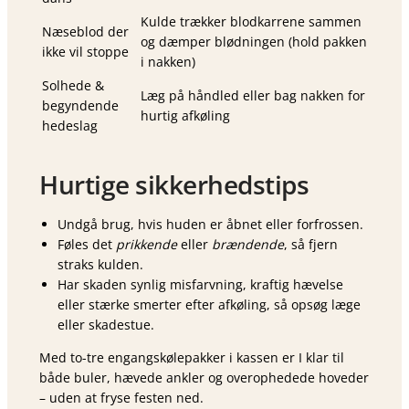
Kulde trækker blodkarrene sammen
Næseblod der
og dæmper blødningen (hold pakken
ikke vil stoppe
i nakken)
Solhede &
Læg på håndled eller bag nakken for
begyndende
hurtig afkøling
hedeslag
Hurtige sikkerhedstips
Undgå brug, hvis huden er åbnet eller forfrossen.
Føles det
prikkende
eller
brændende
, så fjern
straks kulden.
Har skaden synlig misfarvning, kraftig hævelse
eller stærke smerter efter afkøling, så opsøg læge
eller skadestue.
Med to-tre engangskølepakker i kassen er I klar til
både buler, hævede ankler og overophedede hoveder
– uden at fryse festen ned.