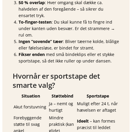
50 % overlap
: Hver omgang skal dække ca.
halvdelen af den foregående – så sikrer du
ensartet tryk.
To-finger-testen
: Du skal kunne få to fingre ind
under kanten uden besvær. Er det strammere →
rul om.
Ingen “sovende” tæer
: Bliver tæerne kolde, blålige
eller følelsesløse, er bindet for stramt.
Fikser enden
med små bindeklips eller et stykke
sportstape, så det ikke ruller op under dansen.
Hvornår er sportstape det
smarte valg?
Situation
Støttebind
Sportstape
Ja – nemt og
Muligt efter 24 t, når
Akut forstuvning
hurtigt
hævelsen er aftaget
Forebyggende
Mindre
Ideelt
– kan formes
støtte til svag
praktisk (kan
præcist til leddet
ankel
glide)