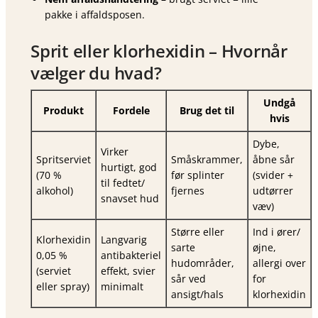
pakke i affaldsposen.
Sprit eller klorhexidin – Hvornår
vælger du hvad?
Undgå
Produkt
Fordele
Brug det til
hvis
Dybe,
Virker
Spritserviet
Småskrammer,
åbne sår
hurtigt, god
(70 %
før splinter
(svider +
til fedtet/
alkohol)
fjernes
udtørrer
snavset hud
væv)
Større eller
Ind i ører/
Klorhexidin
Langvarig
sarte
øjne,
0,05 %
antibakteriel
hudområder,
allergi over
(serviet
effekt, svier
sår ved
for
eller spray)
minimalt
ansigt/hals
klorhexidin