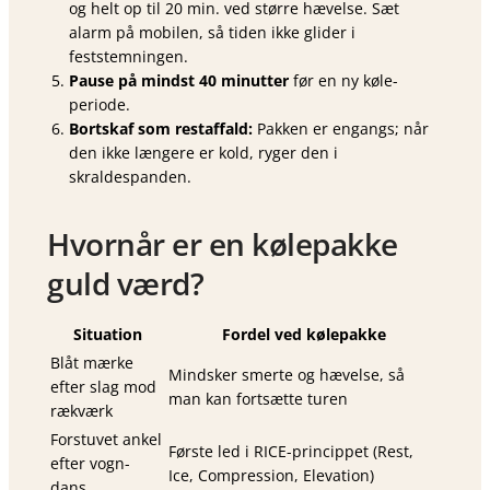
og helt op til 20 min. ved større hævelse. Sæt
alarm på mobilen, så tiden ikke glider i
feststemningen.
Pause på mindst 40 minutter
før en ny køle­
periode.
Bortskaf som restaffald:
Pakken er engangs; når
den ikke længere er kold, ryger den i
skraldespanden.
Hvornår er en kølepakke
guld værd?
Situation
Fordel ved kølepakke
Blåt mærke
Mindsker smerte og hævelse, så
efter slag mod
man kan fortsætte turen
rækværk
Forstuvet ankel
Første led i RICE-princippet (Rest,
efter vogn-
Ice, Compression, Elevation)
dans