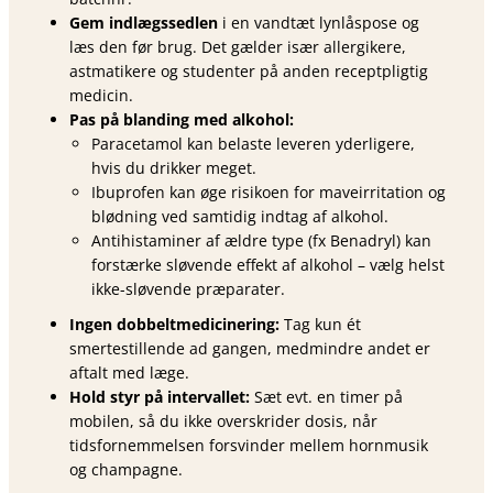
Gem indlægssedlen
i en vandtæt lynlåspose og
læs den før brug. Det gælder især allergikere,
astmatikere og studenter på anden receptpligtig
medicin.
Pas på blanding med alkohol:
Paracetamol kan belaste leveren yderligere,
hvis du drikker meget.
Ibuprofen kan øge risikoen for maveirritation og
blødning ved samtidig indtag af alkohol.
Antihistaminer af ældre type (fx Benadryl) kan
forstærke sløvende effekt af alkohol – vælg helst
ikke-sløvende præparater.
Ingen dobbeltmedicinering:
Tag kun ét
smertestillende ad gangen, medmindre andet er
aftalt med læge.
Hold styr på intervallet:
Sæt evt. en timer på
mobilen, så du ikke overskrider dosis, når
tidsfornemmelsen forsvinder mellem hornmusik
og champagne.