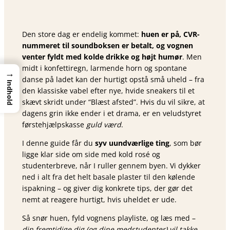
Den store dag er endelig kommet:
huen er på, CVR-
nummeret til soundboksen er betalt, og vognen
venter fyldt med kolde drikke og højt humør
. Men
midt i konfettiregn, larmende horn og spontane
→
danse på ladet kan der hurtigt opstå små uheld – fra
Indhold
den klassiske vabel efter nye, hvide sneakers til et
skævt skridt under “Blæst afsted”. Hvis du vil sikre, at
dagens grin ikke ender i et drama, er en veludstyret
førstehjælpskasse
guld værd
.
I denne guide får du
syv uundværlige ting
, som bør
ligge klar side om side med kold rosé og
studenterbreve, når I ruller gennem byen. Vi dykker
ned i alt fra det helt basale plaster til den kølende
ispakning – og giver dig konkrete tips, der gør det
nemt at reagere hurtigt, hvis uheldet er ude.
Så snør huen, fyld vognens playliste, og læs med –
din fremtidige dig (og dine medstudenter) vil takke