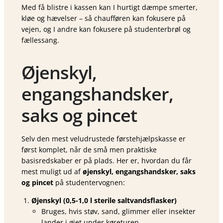
Med få blistre i kassen kan I hurtigt dæmpe smerter,
kløe og hævelser – så chaufføren kan fokusere på
vejen, og I andre kan fokusere på studenterbrøl og
fællessang.
Øjenskyl,
engangshandsker,
saks og pincet
Selv den mest veludrustede førstehjælpskasse er
først komplet, når de små men praktiske
basisredskaber er på plads. Her er, hvordan du får
mest muligt ud af
øjenskyl, engangshandsker, saks
og pincet
på studenter­vognen:
Øjenskyl (0,5-1,0 l sterile saltvandsflasker)
Bruges, hvis støv, sand, glimmer eller insekter
lander i øjet under køreturen.