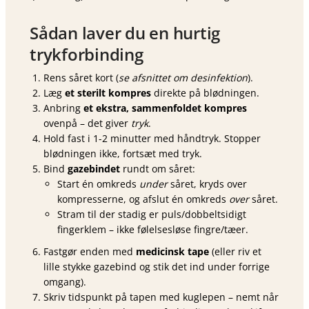
Sådan laver du en hurtig
trykforbinding
Rens såret kort (
se afsnittet om desinfektion
).
Læg
et sterilt kompres
direkte på blødningen.
Anbring
et ekstra, sammenfoldet kompres
ovenpå – det giver
tryk
.
Hold fast i 1-2 minutter med håndtryk. Stopper
blødningen ikke, fortsæt med tryk.
Bind
gazebindet
rundt om såret:
Start én omkreds
under
såret, kryds over
kompresserne, og afslut én omkreds
over
såret.
Stram til der stadig er puls/dobbeltsidigt
fingerklem – ikke følelsesløse fingre/tæer.
Fastgør enden med
medicinsk tape
(eller riv et
lille stykke gazebind og stik det ind under forrige
omgang).
Skriv tidspunkt på tapen med kuglepen – nemt når