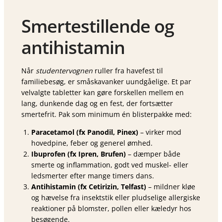
Smertestillende og
antihistamin
Når
studentervognen
ruller fra havefest til
familiebesøg, er småskavanker uundgåelige. Et par
velvalgte tabletter kan gøre forskellen mellem en
lang, dunkende dag og en fest, der fortsætter
smertefrit. Pak som minimum én blisterpakke med:
Paracetamol (fx Panodil, Pinex)
– virker mod
hovedpine, feber og generel ømhed.
Ibuprofen (fx Ipren, Brufen)
– dæmper både
smerte og inflammation, godt ved muskel- eller
ledsmerter efter mange timers dans.
Antihistamin (fx Cetirizin, Telfast)
– mildner kløe
og hævelse fra insektstik eller pludselige allergiske
reaktioner på blomster, pollen eller kæledyr hos
besøgende.