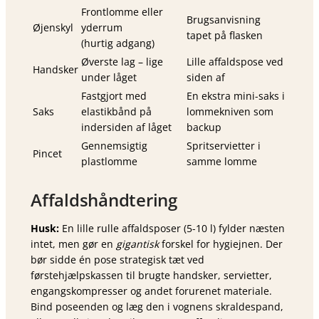
Frontlomme eller
Brugsanvisning
Øjenskyl
yderrum
tapet på flasken
(hurtig adgang)
Øverste lag – lige
Lille affaldspose ved
Handsker
under låget
siden af
Fastgjort med
En ekstra mini-saks i
Saks
elastikbånd på
lommekniven som
indersiden af låget
backup
Gennemsigtig
Spritservietter i
Pincet
plastlomme
samme lomme
Affaldshåndtering
Husk:
En lille rulle affaldsposer (5-10 l) fylder næsten
intet, men gør en
gigantisk
forskel for hygiejnen. Der
bør sidde én pose strategisk tæt ved
førstehjælpskassen til brugte handsker, servietter,
engangs­kompresser og andet forurenet materiale.
Bind poseenden og læg den i vog­nens skraldespand,