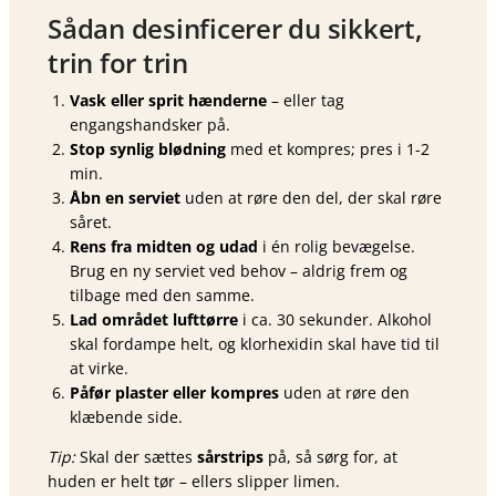
Sådan desinficerer du sikkert,
trin for trin
Vask eller sprit hænderne
– eller tag
engangshandsker på.
Stop synlig blødning
med et kompres; pres i 1-2
min.
Åbn en serviet
uden at røre den del, der skal røre
såret.
Rens fra midten og udad
i én rolig bevægelse.
Brug en ny serviet ved behov – aldrig frem og
tilbage med den samme.
Lad området lufttørre
i ca. 30 sekunder. Alkohol
skal fordampe helt, og klorhexidin skal have tid til
at virke.
Påfør plaster eller kompres
uden at røre den
klæbende side.
Tip:
Skal der sættes
sårstrips
på, så sørg for, at
huden er helt tør – ellers slipper limen.