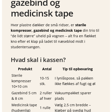
gazebind og
medicinsk tape
Hvor plastre dækker de små ridser, er
sterile
kompresser, gazebind og medicinsk tape
din trio til
“de lidt større” uheld på vognen – alt fra en flækket
kno efter et klap på ladet til næseblod midt i
studentersangen.
Hvad skal i kassen?
Produkt
Antal
Tip til opbevaring
Sterile
10-15
I lynlåspose, så pakken
kompresser
stk.
ikke flækkes af fugt og øl
10×10 cm
Gazebind 5 cm
2 ruller
Vakuumpakket sparer
& 8 cm
af hver
plads
Medicinsk tape
Vælg 2,5 cm bredde –
1 rulle
(hudvenlig)
klæber på svedig hud