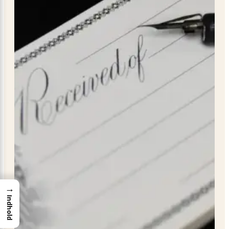
→
Indhold