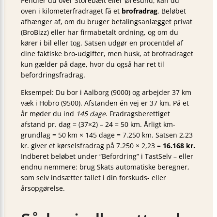
Pendler du over Storebælt eller Øresund, kan du
oven i kilometerfradraget få et
brofradrag
. Beløbet
afhænger af, om du bruger betalingsanlægget privat
(BroBizz) eller har firmabetalt ordning, og om du
kører i bil eller tog. Satsen udgør en procentdel af
dine faktiske bro-udgifter, men husk, at brofradraget
kun gælder på dage, hvor du også har ret til
befordringsfradrag.
Eksempel: Du bor i Aalborg (9000) og arbejder 37 km
væk i Hobro (9500). Afstanden én vej er 37 km. På et
år møder du ind
145 dage
. Fradragsberettiget
afstand pr. dag = (37×2) – 24 = 50 km. Årligt km-
grundlag = 50 km × 145 dage = 7.250 km. Satsen 2,23
kr. giver et kørselsfradrag på 7.250 × 2,23 =
16.168 kr.
Indberet beløbet under “Befordring” i TastSelv – eller
endnu nemmere: brug Skats automatiske beregner,
som selv indsætter tallet i din forskuds- eller
årsopgørelse.