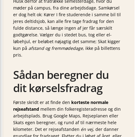
Husk derfor at fratrække semesterdage, hvor du
møder på campus, fra dine arbejdsdage. Samkørsel
er dog helt ok: Kører I fire studerende i samme bil til
jeres deltidsjob, kan alle fire tage fradrag for den
fulde distance, så længe ingen af jer får særskilt
godtgørelse. Vælger du i stedet bus, tog eller el-
løbehjul, er beløbet nøjagtig det samme; Skat kigger
kun på
afstand og fremmødedage
, ikke på billettens
pris.
Sådan beregner du
dit kørselsfradrag
Første skridt er at finde den
korteste normale
rejseafstand
mellem din folkeregisteradresse og din
arbejdsplads. Brug Google Maps, Rejseplanen eller
Skats egen beregner, og rund af til nærmeste hele
kilometer. Det er rejseafstanden
én vej
, der danner
grundlag for fradraget. Flytter du i løbet af året, eller