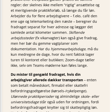
regler; der skelnes ikke mellem ”rigtig” ansættelse og
et meritgivende praktikforløb, så længe du får løn.
Arbejder du for flere arbejdsgivere – f.eks. café den
ene uge og telemarketing den næste – beregner du
fradraget separat for hver adresse og lægger det
samlede antal kilometer sammen.
Skiftende
arbejdssteder
(fx vikarvagter) kan også give fradrag,
men her bør du gemme vagtplaner som
dokumentation. Har du
hjemmearbejdsdage
, må du
kun medregne de dage, hvor du rent faktisk tager
turen til kontoret eller butikken; Zoom-dage tæller
ikke, selv om Teams-møderne kan føles lange.
Du mister til gengæld fradraget, hvis din
arbejdsgiver allerede dækker transporten
– enten
som betalt månedskort, firmabil eller skattefri
befordringsgodtgørelse (kørsels-/cykelpenge).
Ulønnede praktikperioder
og almindelige
skole- eller
universitetsdage
står også uden for ordningen, fordi
befordringsfradraget knytter sig til skattepligtig løn.