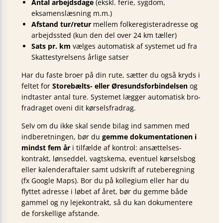
Antal arbejdsdage
(ekskl. ferie, sygdom,
eksamens­læsning m.m.)
Afstand tur/retur
mellem folkeregisteradresse og
arbejds­sted (kun den del over 24 km tæller)
Sats pr. km
vælges automatisk af systemet ud fra
Skat­te­styrelsens årlige satser
Har du faste broer på din rute, sætter du også kryds i
feltet for
Storebælts- eller Øresunds­forbindelsen
og
indtaster antal ture. Systemet lægger automatisk bro­
fradraget oveni dit kørsels­fradrag.
Selv om du ikke skal sende bilag ind sammen med
indberetningen, bør du
gemme dokumentationen i
mindst fem år
i tilfælde af kontrol: ansættelses­
kontrakt, løn­seddel, vagtskema, eventuel kørsels­bog
eller kalenderaftaler samt udskrift af rute­beregning
(fx Google Maps). Bor du på kollegium eller har du
flyttet adresse i løbet af året, bør du gemme både
gammel og ny lejekontrakt, så du kan dokumentere
de forskellige afstande.