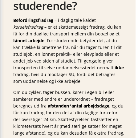
studerende?
Befordringsfradrag
– i daglig tale kaldet
kørselsfradrag
– er et skattemæssigt fradrag, du kan
få for din daglige transport mellem din bopæl og et
lønnet arbejde
. For studerende betyder det, at du
kan trække kilometrene fra, når du tager turen til dit
studiejob, en lønnet praktik- eller elevplads eller et
andet job ved siden af studiet. Til gengæld giver
transporten til selve uddannelsesstedet normalt
ikke
fradrag, hvis du modtager SU, fordi det betragtes
som uddannelse og ikke arbejde.
Om du cykler, tager bussen, kører i egen bil eller
samkører med andre er underordnet – fradraget
beregnes ud fra
afstanden*antal arbejdsdage
, og du
får kun fradrag for den del af din daglige tur-retur,
der overstiger 24 km. Skattestyrelsen fastsætter en
kilometersats hvert år (med særlige satser for meget
lange afstande), og du kan desuden få ekstra fradrag,