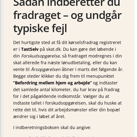
Sådan indberetter du
fradraget – og undgår
typiske fejl
Det hurtigste sted at få dit kørselsfradrag registreret
er i
TastSelv
på skat.dk. Du kan gøre det løbende i
din
Forskudsopgørelse
, så fradraget modregnes i din
skat allerede fra næste løn­udbetaling, eller du kan
vente til
Årsopgørelsen
åbner i marts det følgende år.
Begge steder klikker du dig frem til menupunktet
“Befordring mellem hjem og arbejde”
og indtaster
det samlede antal kilometer, du har krav på fradrag
for i det pågældende indkomstår. Vælger du at
indtaste tallet i forskuds­opgørelsen, skal du huske at
rette det til, hvis dit arbejdsmønster eller din bopæl
ændrer sig i løbet af året.
I indberetnings­boksen skal du angive: