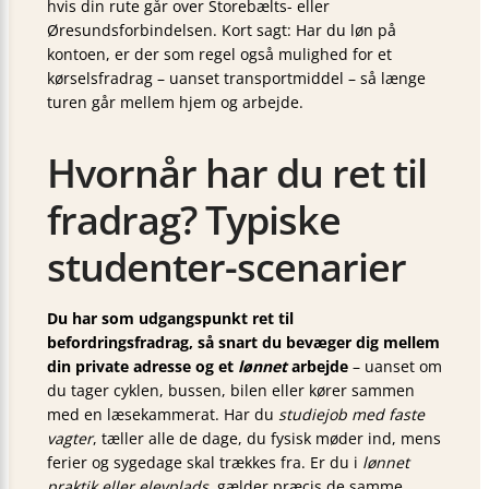
hvis din rute går over Storebælts- eller
Øresundsforbindelsen. Kort sagt: Har du løn på
kontoen, er der som regel også mulighed for et
kørselsfradrag – uanset transportmiddel – så længe
turen går mellem hjem og arbejde.
Hvornår har du ret til
fradrag? Typiske
studenter-scenarier
Du har som udgangspunkt ret til
befordringsfradrag, så snart du bevæger dig mellem
din private adresse og et
lønnet
arbejde
– uanset om
du tager cyklen, bussen, bilen eller kører sammen
med en læse­kammerat. Har du
studiejob med faste
vagter
, tæller alle de dage, du fysisk møder ind, mens
ferier og sygedage skal trækkes fra. Er du i
lønnet
praktik eller elevplads
, gælder præcis de samme