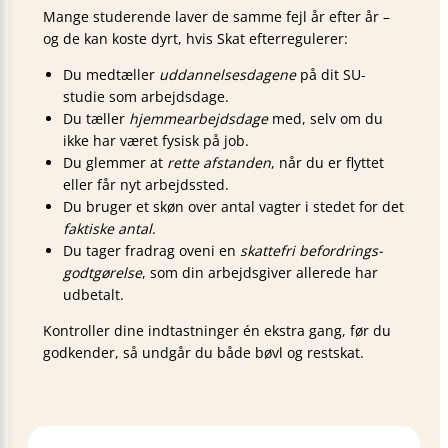
Mange studerende laver de samme fejl år efter år –
og de kan koste dyrt, hvis Skat efter­regulerer:
Du medtæller
uddannelses­dagene
på dit SU-
studie som arbejdsdage.
Du tæller
hjemmearbejds­dage
med, selv om du
ikke har været fysisk på job.
Du glemmer at
rette afstanden
, når du er flyttet
eller får nyt arbejds­sted.
Du bruger et skøn over antal vagter i stedet for det
faktiske antal
.
Du tager fradrag oveni en
skattefri befordrings­
godtgørelse
, som din arbejdsgiver allerede har
udbetalt.
Kontroller dine indtastninger én ekstra gang, før du
godkender, så undgår du både bøvl og restskat.