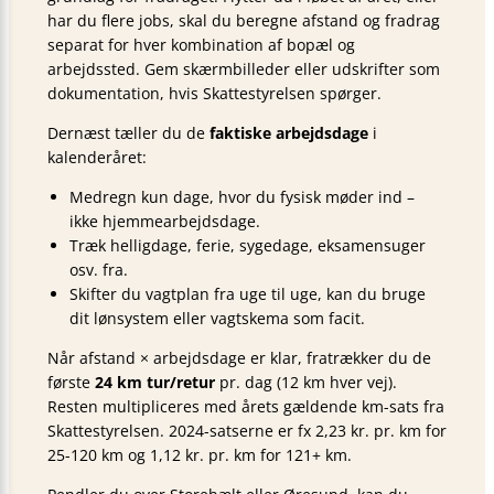
har du flere jobs, skal du beregne afstand og fradrag
separat for hver kombination af bopæl og
arbejdssted. Gem skærmbilleder eller udskrifter som
dokumentation, hvis Skattestyrelsen spørger.
Dernæst tæller du de
faktiske arbejdsdage
i
kalenderåret:
Medregn kun dage, hvor du fysisk møder ind –
ikke hjemmearbejdsdage.
Træk helligdage, ferie, sygedage, eksamensuger
osv. fra.
Skifter du vagtplan fra uge til uge, kan du bruge
dit lønsystem eller vagtskema som facit.
Når afstand × arbejdsdage er klar, fratrækker du de
første
24 km tur/retur
pr. dag (12 km hver vej).
Resten multipliceres med årets gældende km-sats fra
Skattestyrelsen. 2024-satserne er fx 2,23 kr. pr. km for
25-120 km og 1,12 kr. pr. km for 121+ km.