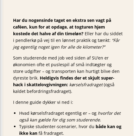
Har du nogensinde taget en ekstra sen vagt på
caféen, kun for at opdage, at togturen hjem
kostede det halve af din timeløn?
Eller har du siddet
i pendlerkø på vej til en lønnet praktik og tænkt:
“Får
jeg egentlig noget igen for alle de kilometer?”
Som studerende med job ved siden af SU’en er
økonomien ofte et puslespil af små indtægter og
store udgifter – og transporten kan hurtigt blive den
dyreste brik.
Heldigvis findes der et skjult super-
hack i skattelovgivningen:
kørselsfradraget
(også
kaldet befordringsfradraget).
I denne guide dykker vi ned i:
Hvad kørselsfradraget egentlig er – og
hvorfor det
også kan gælde for dig som studerende
.
Typiske studenter-scenarier, hvor du
både kan og
ikke kan
få fradraget.