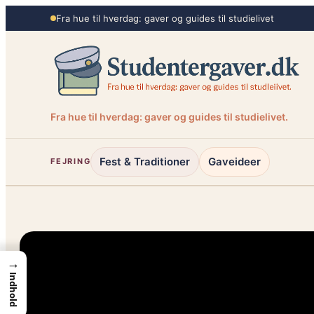
Spring
Fra hue til hverdag: gaver og guides til studielivet
til
indhold
Fra hue til hverdag: gaver og guides til studielivet.
Fest & Traditioner
Gaveideer
FEJRING
→
Indhold