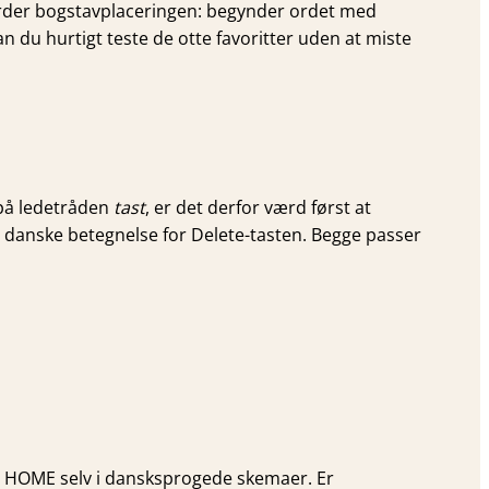
urder bogstav­placeringen: begynder ordet med
n du hurtigt teste de otte favoritter uden at miste
 på ledetråden
tast
, er det derfor værd først at
 danske betegnelse for Delete-tasten. Begge passer
ve HOME selv i dansksprogede skemaer. Er