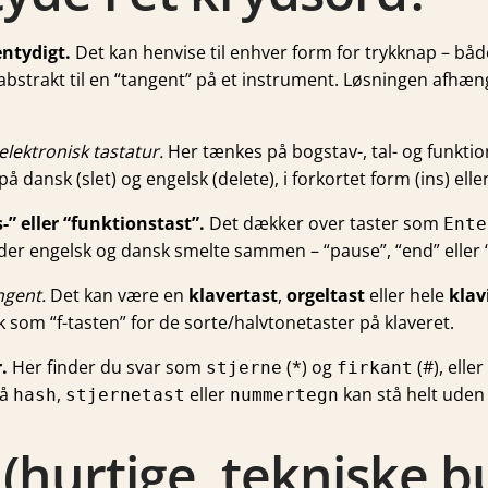
ntydigt.
Det kan henvise til enhver form for trykknap – båd
 abstrakt til en “tangent” på et instrument. Løsningen afhæn
elektronisk tastatur.
Her tænkes på bogstav-, tal- og funkt
 på dansk (
slet
) og engelsk (
delete
), i forkortet form (
ins
) el
” eller “funktionstast”.
Det dækker over taster som
Ente
ader engelsk og dansk smelte sammen – “pause”, “end” eller
ngent.
Det kan være en
klavertast
,
orgeltast
eller hele
klav
yk som “f-tasten” for de sorte/halvtonetaster på klaveret.
.
Her finder du svar som
(*) og
(#), elle
stjerne
firkant
så
,
eller
kan stå helt uden 
hash
stjernetast
nummertegn
 (hurtige, tekniske b