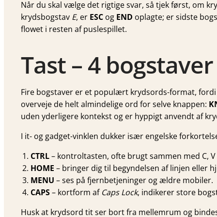
Når du skal vælge det rigtige svar, så tjek først, om k
krydsbogstav
E
, er
ESC
og
END
oplagte; er sidste bog
flowet i resten af puslespillet.
Tast – 4 bogstaver
Fire bogstaver er et populært krydsords-format, for
overveje de helt almindelige ord for selve knappen:
K
uden yderligere kontekst og er hyppigt anvendt af kr
I it- og gadget-vinklen dukker især engelske forkortels
CTRL
– kontroltasten, ofte brugt sammen med C, V 
HOME
– bringer dig til begyndelsen af linjen elle
MENU
– ses på fjernbetjeninger og ældre mobiler.
CAPS
– kortform af
Caps Lock
, indikerer store bogs
Husk at krydsord tit ser bort fra mellemrum og binde