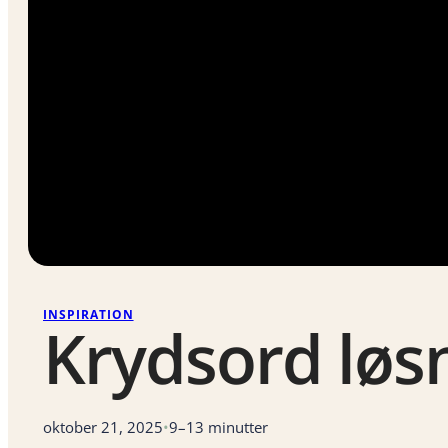
INSPIRATION
Krydsord løsn
oktober 21, 2025
•
9–13 minutter