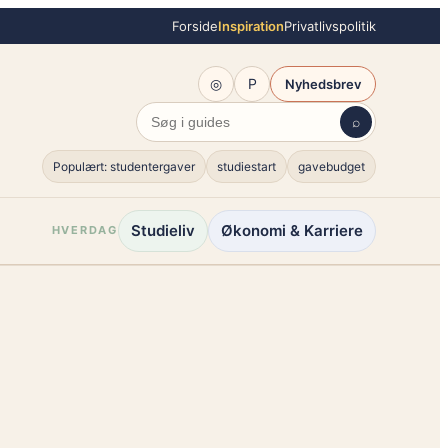
Forside
Inspiration
Privatlivspolitik
◎
P
Nyhedsbrev
⌕
Populært: studentergaver
studiestart
gavebudget
Studieliv
Økonomi & Karriere
HVERDAG