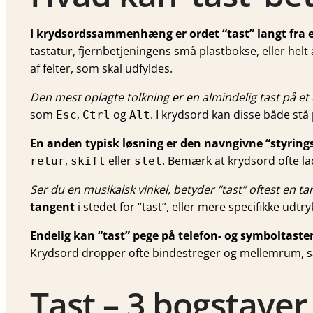
I krydsordssammenhæng er ordet “tast” langt fra e
tastatur, fjernbetjeningens små plastbokse, eller helt
af felter, som skal udfyldes.
Den mest oplagte tolkning er en almindelig tast på et 
som
,
og
. I krydsord kan disse både stå
Esc
Ctrl
Alt
En anden typisk løsning er den navngivne “styrings-
,
eller
. Bemærk at krydsord ofte l
retur
skift
slet
Ser du en musikalsk vinkel, betyder “tast” oftest en ta
tangent
i stedet for “tast”, eller mere specifikke udtr
Endelig kan “tast” pege på telefon- og symboltaster
Krydsord dropper ofte bindestreger og mellemrum, 
Tast – 3 bogstaver