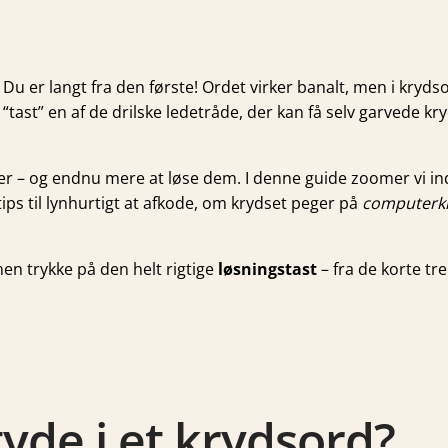
Du er langt fra den første! Ordet virker banalt, men i kryd
 “tast” en af de drilske ledetråde, der kan få selv garvede kr
er – og endnu mere at løse dem. I denne guide zoomer vi i
 tips til lynhurtigt at afkode, om krydset peger på
computerkn
en trykke på den helt rigtige
løsningstast
– fra de korte tr
tyde i et krydsord?