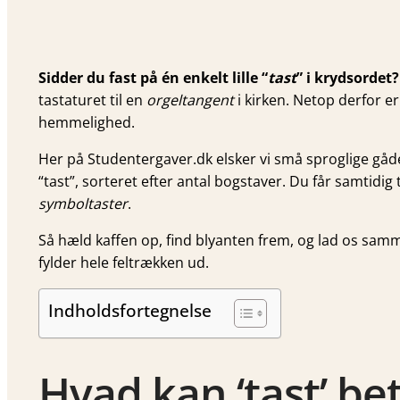
Sidder du fast på én enkelt lille “
tast
” i krydsordet?
tastaturet til en
orgeltangent
i kirken. Netop derfor er
hemmelighed.
Her på Studentergaver.dk elsker vi små sproglige gåd
“tast”, sorteret efter antal bogstaver. Du får samtidig
symboltaster
.
Så hæld kaffen op, find blyanten frem, og lad os samm
fylder hele feltrækken ud.
Indholdsfortegnelse
Hvad kan ‘tast’ be