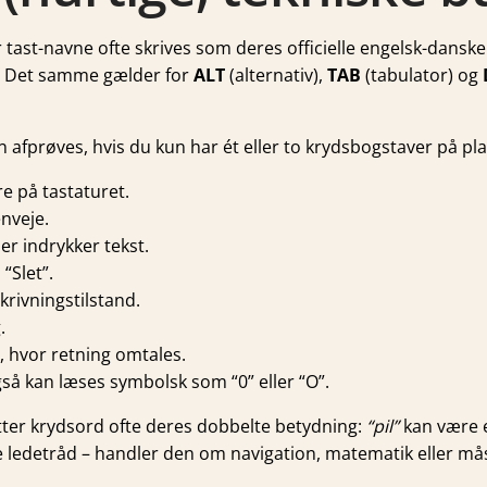
tast-navne ofte skrives som deres officielle engelsk-danske 
. Det samme gælder for
ALT
(alternativ),
TAB
(tabulator) og
 afprøves, hvis du kun har ét eller to krydsbogstaver på pla
re på tastaturet.
enveje.
er indrykker tekst.
“Slet”.
krivnings­tilstand.
.
s, hvor retning omtales.
så kan læses symbolsk som “0” eller “O”.
ytter krydsord ofte deres dobbelte betydning:
“pil”
kan være
ledetråd – handler den om navigation, matematik eller mås