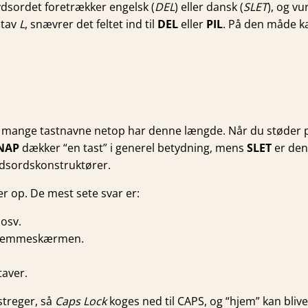
rydsordet foretrækker engelsk (
DEL
) eller dansk (
SLET
), og v
stav
L
, snævrer det feltet ind til
DEL
eller
PIL
. På den måde ka
di mange tastnavne netop har denne længde. Når du støder
NAP
dækker “en tast” i generel betydning, mens
SLET
er den
ydsordskonstruktører.
er op. De mest sete svar er:
osv.
r hjemmeskærmen.
taver.
streger, så
Caps Lock
koges ned til CAPS, og “hjem” kan bli