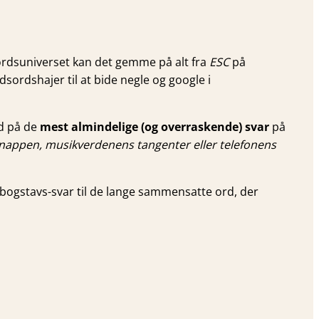
sordsuniverset kan det gemme på alt fra
ESC
på
ydsordshajer til at bide negle og google i
nd på de
mest almindelige (og overraskende) svar
på
appen, musik­verdenens tangenter eller telefonens
ebogstavs-svar til de lange sammensatte ord, der