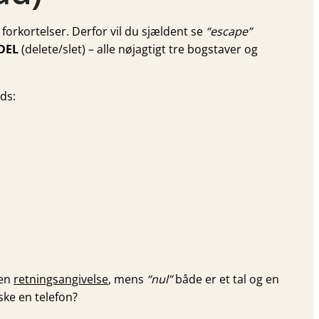
forkortelser. Derfor vil du sjældent se
“escape”
DEL
(delete/slet) – alle nøjagtigt tre bogstaver og
ds:
 en
retnings­angivelse
, mens
“nul”
både er et tal og en
ke en telefon?