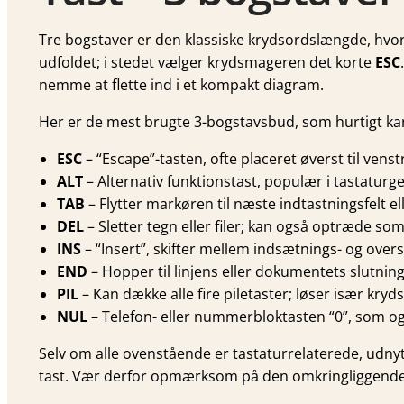
Tre bogstaver er den klassiske krydsords­længde, hvor 
udfoldet; i stedet vælger krydsmageren det korte
ESC
nemme at flette ind i et kompakt diagram.
Her er de mest brugte 3-bogstavs­bud, som hurtigt kan
ESC
– “Escape”-tasten, ofte placeret øverst til venst
ALT
– Alternativ funktionstast, populær i tastatur­g
TAB
– Flytter markøren til næste indtastningsfelt ell
DEL
– Sletter tegn eller filer; kan også optræde som 
INS
– “Insert”, skifter mellem indsætnings- og over­s
END
– Hopper til linjens eller dokumentets slutning
PIL
– Kan dække alle fire piletaster; løser især kryd
NUL
– Telefon- eller nummerbloktasten “0”, som og
Selv om alle ovenstående er tastatur­relaterede, udn
tast. Vær derfor opmærksom på den omkring­liggende 