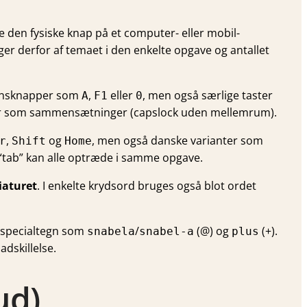
e den fysiske knap på et computer- eller mobil­
ger derfor af temaet i den enkelte opgave og antallet
ionsknapper som
,
eller
, men også særlige taster
A
F1
0
ler som sammensætninger (
capslock
uden mellemrum).
,
og
, men også danske varianter som
r
Shift
Home
 “tab” kan alle optræde i samme opgave.
iaturet
. I enkelte krydsord bruges også blot ordet
r specialtegn som
/
(@) og
(+).
snabela
snabel-a
plus
adskillelse.
ud)