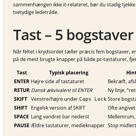
sammenhængen ikke it-relateret, bør du stadig tjekk
tvetydige ledetråde.
Tast – 5 bogstaver
Når feltet i krydsordet tæller præcis fem bogstaver, er d
på de mest brugte knapper på både pc-tastaturer, fj
Tast
Typisk placering
Hint
ENTER
Højre side af tastaturet
Bekræft, afsl
RETUR
Dansk ækvivalent til ENTER
Ny linje, “re
SKIFT
Venstre/højre under
Store bogst
Caps Lock
SHIFT
Engelsk version af SKIFT
Ofte angivet
SPACE
Lang vandret bar nederst
Mellemrum, 
PAUSE
Ældre tastaturer, medieknapper
Stop midlert