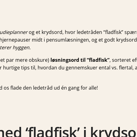
tudieplanner
og et krydsord, hvor ledetråden “fladfisk” spærre
 hjernepauser midt i pensumlæsningen, og et godt krydsord 
oterer hyggen.
g et par mere obskure)
løsningsord til “fladfisk”
, sorteret e
 hurtige tips til, hvordan du gennemskuer ental vs. flertal,
ad os flade den ledetråd ud én gang for alle!
 ‘fladfisk’ i krydso