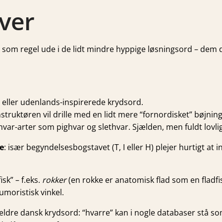
aver
 vi som regel ude i de lidt mindre hyppige løsningsord – dem
e eller udenlands-inspirerede krydsord.
nstruktøren vil drille med en lidt mere “fornordisket” bøjning
ar-arter som pighvar og slethvar. Sjælden, men fuldt lovlig
e
: især begyndelsesbogstavet (T, I eller H) plejer hurtigt at i
sk” – f.eks.
rokker
(en rokke er anatomisk flad som en fladfi
moristisk vinkel.
t ældre dansk krydsord: “hvarre” kan i nogle databaser stå s