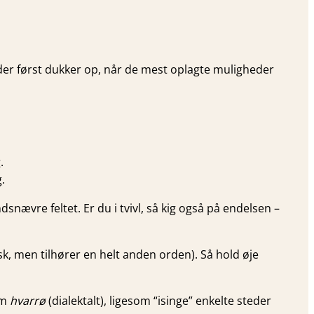
 der først dukker op, når de mest oplagte muligheder
.
.
ndsnævre feltet. Er du i tvivl, så kig også på endelsen –
sk, men tilhører en helt anden orden). Så hold øje
om
hvarrø
(dialektalt), ligesom “isinge” enkelte steder