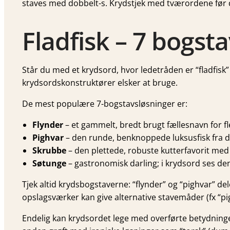
staves med dobbelt-s. Krydstjek med tværordene før du
Fladfisk – 7 bogst
Står du med et krydsord, hvor ledetråden er “fladfisk”
krydsordskonstruktører elsker at bruge.
De mest populære 7-bogstavsløsninger er:
Flynder
– et gammelt, bredt brugt fællesnavn for f
Pighvar
– den runde, benknoppede luksusfisk fra d
Skrubbe
– den plettede, robuste kutter­favorit med
Søtunge
– gastronomisk darling; i krydsord ses den
Tjek altid krydsbogstaverne: “flynder” og “pighvar” 
opslagsværker kan give alternative stavemåder (fx “p
Endelig kan krydsordet lege med overførte betydninger