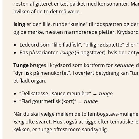
resten af gitteret er tæt pakket med konsonanter. Man
hvilken af de to det må være.
Ising
er den lille, runde “kusine” til rødspætten og de
og de mørke, næsten marmorerede pletter. Krydsordssk
Ledeord som “lille fladfisk”, “billig rødspætte” eller 
Pas på varianten
isinge
(6 bogstaver), hvis der antyd
Tunge
bruges i krydsord som kortform for
søtunge
, 
“dyr fisk på menukortet”. I overført betydning kan “t
et fladt organ.
“Delikatesse i sauce meunière” →
tunge
“Flad gourmetfisk (kort)” →
tunge
Når du skal vælge mellem de to fembogstavs-mulighe
ising
ofte svaret. Husk også at kigge efter tematiske led
køkken, er tunge oftest mere sandsynlig.