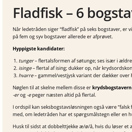
Fladfisk – 6 bogst
Når ledetråden siger “fladfisk” på seks bogstaver, er
på fem og syv bogstaver allerede er afprøvet.
Hyppigste kandidater:
tunger
– flertalsformen af søtunge; ses især i ældr
isinge
– flertal af ising; dukker op, når krydsordsko
hvarre
– gammel/vestjysk variant der dækker over hv
Nøglen til at skelne mellem disse er
krydsbogstavern
-er
og
-e
peger næsten altid på flertal.
I ordspil kan seksbogstavsløsningen også være “falsk fi
med, om ledetråden har et spørgsmålstegn eller en hu
Husk til sidst at dobbelttjekke æ/ø/å, hvis du løser e