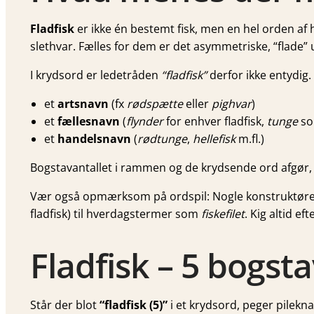
Fladfisk
er ikke én bestemt fisk, men en hel orden af
slethvar. Fælles for dem er det asymmetriske, “flade
I krydsord er ledetråden
“fladfisk”
derfor ikke entydig
et
artsnavn
(fx
rødspætte
eller
pighvar
)
et
fællesnavn
(
flynder
for enhver fladfisk,
tunge
so
et
handelsnavn
(
rødtunge
,
hellefisk
m.fl.)
Bogstavantallet i rammen og de krydsende ord afgør, h
Vær også opmærksom på ordspil: Nogle konstruktører 
fladfisk) til hverdagstermer som
fiskefilet
. Kig altid e
Fladfisk – 5 bogst
Står der blot
“fladfisk (5)”
i et krydsord, peger pilek