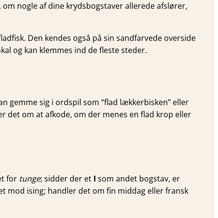
, om nogle af dine krydsbogstaver allerede afslører,
e fladfisk. Den kendes også på sin sandfarvede overside
kal og kan klemmes ind de fleste steder.
kan gemme sig i ordspil som “flad lækkerbisken” eller
der det om at afkode, om der menes en flad krop eller
et for
tunge
; sidder der et
I
som andet bogstav, er
 det mod ising; handler det om fin middag eller fransk