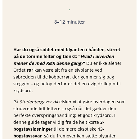
•
8–12 minutter
Har du også siddet med blyanten i hånden, stirret
på de tomme felter og tænkt: ”
Hvad i alverden
mener de med
RØR
denne gang?
”
Du er ikke alene!
Ordet
rør
kan være alt fra en sivplante ved
søbredden til de kobberrør, der gemmer sig bag
væggen – og netop derfor er det en evig drillepind i
krydsord.
På
Studentergaver.dk
elsker vi at gøre hverdagen som
studerende lidt lettere – også når det gælder den
perfekte overspringshandling: et godt krydsord. I
denne guide tager vi dig fra de helt korte
3-
bogstavsløsninger
til de mere eksotiske
13-
bogstavssvar
, så du fremover kan sætte blyanten