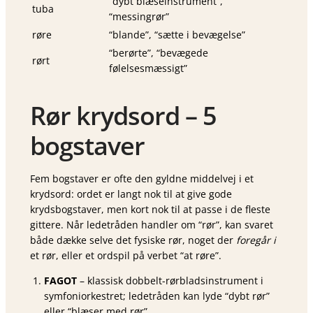
“dybt blæseinstrument”,
tuba
“messingrør”
røre
“blande”, “sætte i bevægelse”
“berørte”, “bevægede
rørt
følelsesmæssigt”
Rør krydsord – 5
bogstaver
Fem bogstaver er ofte den gyldne middelvej i et
krydsord: ordet er langt nok til at give gode
krydsbogstaver, men kort nok til at passe i de fleste
gittere. Når ledetråden handler om “rør”, kan svaret
både dække selve det fysiske rør, noget der
foregår i
et rør, eller et ordspil på verbet “at røre”.
FAGOT
– klassisk dobbelt-rørbladsinstrument i
symfoniorkestret; ledetråden kan lyde “dybt rør”
eller “blæser med rør”.