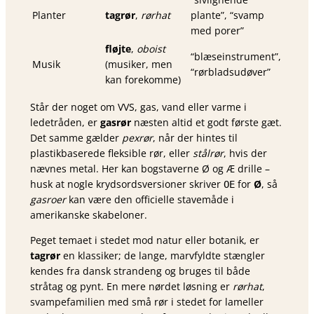
Planter
tagrør
,
rørhat
plante”, “svamp
med porer”
fløjte
,
oboist
“blæseinstrument”,
Musik
(musiker, men
“rørbladsudøver”
kan forekomme)
Står der noget om VVS, gas, vand eller varme i
ledetråden, er
gasrør
næsten altid et godt første gæt.
Det samme gælder
pexrør
, når der hintes til
plastikbaserede fleksible rør, eller
stålrør
, hvis der
nævnes metal. Her kan bogstaverne Ø og Æ drille –
husk at nogle krydsordsversioner skriver
for
Ø
, så
OE
gasroer
kan være den officielle stavemåde i
amerikanske skabeloner.
Peget temaet i stedet mod natur eller botanik, er
tagrør
en klassiker; de lange, marvfyldte stængler
kendes fra dansk strandeng og bruges til både
stråtag og pynt. En mere nørdet løsning er
rørhat
,
svampefamilien med små rør i stedet for lameller