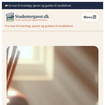
Spring
Fra hue til hverdag: gaver og guides til studielivet
til
indhold
☰
Menu
Fra hue til hverdag: gaver og guides til studielivet.