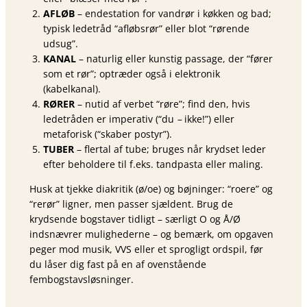
AFLØB
– endestation for vandrør i køkken og bad;
typisk ledetråd “afløbsrør” eller blot “rørende
udsug”.
KANAL
– naturlig eller kunstig passage, der “fører
som et rør”; optræder også i elektronik
(kabelkanal).
RØRER
– nutid af verbet “røre”; find den, hvis
ledetråden er imperativ (“du
–
ikke!”) eller
metaforisk (“skaber postyr”).
TUBER
– flertal af tube; bruges når krydset leder
efter beholdere til f.eks. tandpasta eller maling.
Husk at tjekke diakritik (ø/oe) og bøjninger: “roere” og
“rerør” ligner, men passer sjældent. Brug de
krydsende bogstaver tidligt – særligt O og Å/Ø
indsnævrer mulighederne – og bemærk, om opgaven
peger mod musik, VVS eller et sprogligt ordspil, før
du låser dig fast på en af ovenstående
fembogstavsløsninger.