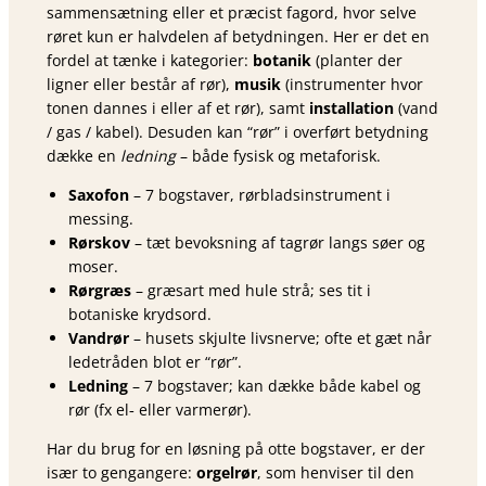
sammensætning eller et præcist fagord, hvor selve
røret kun er halvdelen af betydningen. Her er det en
fordel at tænke i kategorier:
botanik
(planter der
ligner eller består af rør),
musik
(instrumenter hvor
tonen dannes i eller af et rør), samt
installation
(vand
/ gas / kabel). Desuden kan “rør” i overført betydning
dække en
ledning
– både fysisk og metaforisk.
Saxofon
– 7 bogstaver, rørblads­instrument i
messing.
Rørskov
– tæt bevoksning af tagrør langs søer og
moser.
Rørgræs
– græsart med hule strå; ses tit i
botaniske krydsord.
Vandrør
– husets skjulte livsnerve; ofte et gæt når
ledetråden blot er “rør”.
Ledning
– 7 bogstaver; kan dække både kabel og
rør (fx el‐ eller varmerør).
Har du brug for en løsning på otte bogstaver, er der
især to gengangere:
orgelrør
, som henviser til den