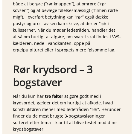
både at berøre (“rør knappen”), at omrøre (“rør
sovsen”) og at bevæge følelsesmæssigt (“filmen rørte
mig”). I overført betydning kan “rør” også dække
postyr og uro – avisen kan skrive, at der er “rør i
kulisserne”. Når du møder ledetråden, handler det
altså om hurtigt at afgøre, om svaret skal findes i VVS-
kælderen, nede i vandkanten, oppe på
orgelpulpituret eller i sprogets mere følsomme lag.
Rør krydsord – 3
bogstaver
Når du kun har
tre felter
at gøre godt med i
krydsordet, gælder det om hurtigt at afkode, hvad
konstruktøren mener med ledetråden “rør”. Herunder
finder du de mest brugte 3-bogstavsløsninger
sorteret efter tema – klar til at blive testet mod dine
krydsbogstaver.