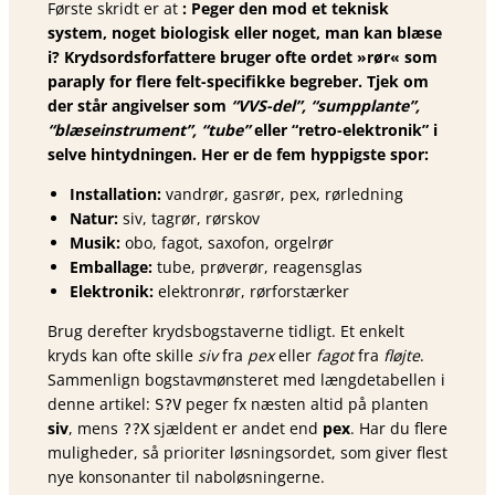
Første skridt er at
: Peger den mod et teknisk
system, noget biologisk eller noget, man kan blæse
i? Krydsordsforfattere bruger ofte ordet »rør« som
paraply for flere felt-specifikke begreber. Tjek om
der står angivelser som
“VVS-del”, “sumpplante”,
“blæseinstrument”, “tube”
eller “retro-elektronik” i
selve hin­t­ydningen. Her er de fem hyppigste spor:
Installation:
vandrør, gasrør, pex, rørledning
Natur:
siv, tagrør, rørskov
Musik:
obo, fagot, saxofon, orgelrør
Emballage:
tube, prøve­rør, reagensglas
Elektronik:
elektronrør, rør­forstærker
Brug derefter krydsbogstaverne tidligt. Et enkelt
kryds kan ofte skille
siv
fra
pex
eller
fagot
fra
fløjte
.
Sammenlign bogstavmønsteret med længdetabellen i
denne artikel:
peger fx næsten altid på planten
S?V
siv
, mens
sjældent er andet end
pex
. Har du flere
??X
muligheder, så prioriter løsningsordet, som giver flest
nye konsonanter til naboløsningerne.