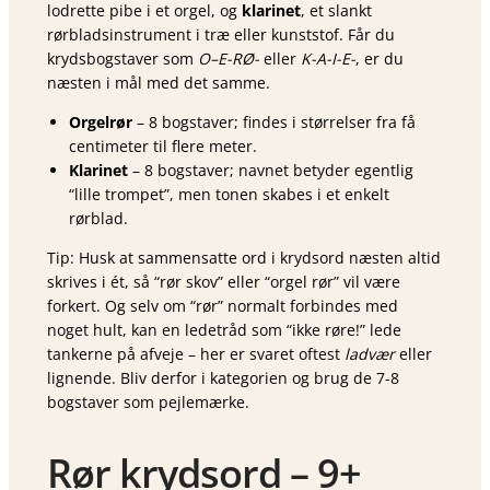
lodrette pibe i et orgel, og
klarinet
, et slankt
rørblads­instrument i træ eller kunststof. Får du
krydsbogstaver som
O–E-RØ-
eller
K-A-I-E-
, er du
næsten i mål med det samme.
Orgelrør
– 8 bogstaver; findes i størrelser fra få
centimeter til flere meter.
Klarinet
– 8 bogstaver; navnet betyder egentlig
“lille trompet”, men tonen skabes i et enkelt
rørblad.
Tip: Husk at sammensatte ord i krydsord næsten altid
skrives i ét, så “rør skov” eller “orgel rør” vil være
forkert. Og selv om “rør” normalt forbindes med
noget hult, kan en ledetråd som “ikke røre!” lede
tankerne på afveje – her er svaret oftest
ladvær
eller
lignende. Bliv derfor i kategorien og brug de 7-8
bogstaver som pejlemærke.
Rør krydsord – 9+