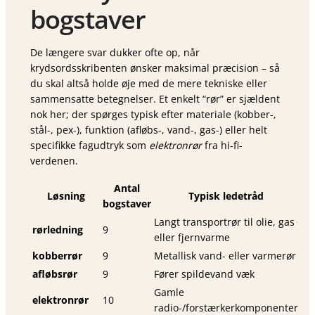
bogstaver
De længere svar dukker ofte op, når
krydsordsskribenten ønsker maksimal præcision – så
du skal altså holde øje med de mere tekniske eller
sammensatte betegnelser. Et enkelt “rør” er sjældent
nok her; der spørges typisk efter materiale (kobber-,
stål-, pex-), funktion (afløbs-, vand-, gas-) eller helt
specifikke fagudtryk som
elektronrør
fra hi-fi-
verdenen.
Antal
Løsning
Typisk ledetråd
bogstaver
Langt transport­rør til olie, gas
rørledning
9
eller fjernvarme
kobberrør
9
Metallisk vand- eller varmerør
afløbsrør
9
Fører spildevand væk
Gamle
elektronrør
10
radio-/forstærkerkomponenter