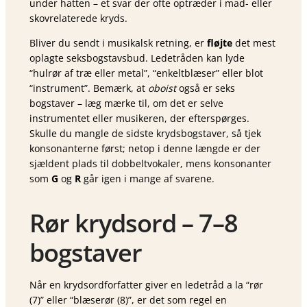
under hatten – et svar der ofte optræder i mad- eller
skovrelaterede kryds.
Bliver du sendt i musikalsk retning, er
fløjte
det mest
oplagte seksbogstavsbud. Ledetråden kan lyde
“hulrør af træ eller metal”, “enkeltblæser” eller blot
“instrument”. Bemærk, at
oboist
også er seks
bogstaver – læg mærke til, om det er selve
instrumentet eller musikeren, der efterspørges.
Skulle du mangle de sidste krydsbogstaver, så tjek
konsonanterne først; netop i denne længde er der
sjældent plads til dobbeltvokaler, mens konsonanter
som
G
og
R
går igen i mange af svarene.
Rør krydsord – 7–8
bogstaver
Når en kryds­ord­for­fat­ter giver en ledetråd a la “rør
(7)” eller “blæse­rør (8)”, er det som regel en