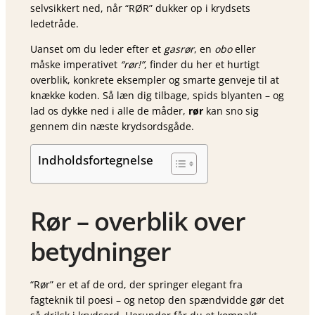
selvsikkert ned, når “RØR” dukker op i krydsets
ledetråde.
Uanset om du leder efter et
gasrør
, en
obo
eller
måske imperativet
“rør!”
, finder du her et hurtigt
overblik, konkrete eksempler og smarte genveje til at
knække koden. Så læn dig tilbage, spids blyanten – og
lad os dykke ned i alle de måder,
rør
kan sno sig
gennem din næste krydsordsgåde.
Indholdsfortegnelse
Rør – overblik over
betydninger
“Rør” er et af de ord, der springer elegant fra
fagteknik til poesi – og netop den spændvidde gør det