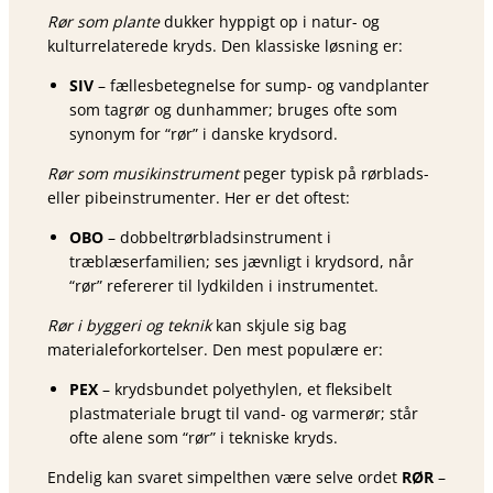
Rør som plante
dukker hyppigt op i natur- og
kulturrelaterede kryds. Den klassiske løsning er:
SIV
– fællesbetegnelse for sump- og vandplanter
som tagrør og dunhammer; bruges ofte som
synonym for “rør” i danske krydsord.
Rør som musikinstrument
peger typisk på rørblads-
eller pibeinstrumenter. Her er det oftest:
OBO
– dobbeltrørbladsinstrument i
træblæserfamilien; ses jævnligt i krydsord, når
“rør” refererer til lydkilden i instrumentet.
Rør i byggeri og teknik
kan skjule sig bag
materialeforkortelser. Den mest populære er:
PEX
– krydsbundet polyethylen, et fleksibelt
plastmateriale brugt til vand- og varmerør; står
ofte alene som “rør” i tekniske kryds.
Endelig kan svaret simpelthen være selve ordet
RØR
–