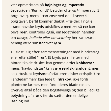
Vær opmærksom på
bøjninger og imperativ
.
Ledetråden “Rør rundt” betyder ofte
rør!
(imperativ, 3
bogstaver), mens “Han
rørte
ved det” kræver 5
bogstaver. Dertil kommer diakritik-fælder: I nogle
skandinaviske kryds udskiftes
ø
med
oe
, så
rør
kan
blive
roer
. Kontroller også, om ledetråden handler
om
postyr, ballede eller omvæltning
-her kan svaret
nemlig være substantivet
røre
.
Til sidst: Kig efter sammensætninger med bindestreg
eller efterstillet “-rør”. Et kryds på ni felter med
hinten “kolde drikke” kan gemme ordet
kobberrør
,
mens “havbundstur” kan være
rørdyk
(sjældent, men
set). Husk, at krydsordsforfatteren elsker ordspil: “Uro
i andedammen” kan lede til
rørskov
, ikke fordi
planterne larmer, men fordi deres blade rasler.
Overvej altså både den bogstavelige og den billedlige
betydning af »rør«, før du sætter den endelige
løsning ind.