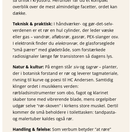
så drilsk i krydsord. Herunder får du et kompakt
overblik over de mest almindelige facetter, ordet kan
dække.
Teknisk & praktisk:
I håndværker- og gør-det-selv-
verdenen er et rør en hul cylinder, der leder væske
eller gas – vandrør, afløbsrør, gasrør, PEX-slanger osv.
I elektronik finder du
elektronrør
, de glasforseglede
“små pærer” med glødetråde, som forstærkede
radiosignaler længe før transistoren så dagens lys.
Natur & kultur:
På engen står
siv
og
tagrør
– planter,
der i botanisk forstand er rør og leverer tagmateriale,
rivning til kurve og poesi til HC Andersen. Samtidig
klinger ordet i musikkens verden:
rørbladsinstrumenter som obo, fagot og klarinet
skaber tone med vibrerende blade, mens orgelpiber
udgør selve “rør-skoven” i kirkens store muskel. Dertil
kommer de små beholdere i toilettasken: tandpasta-
og malertuber kaldes også rør.
Handling & følelse:
Som verbum betyder “at røre”