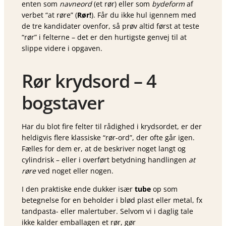
enten som
navneord
(et rør) eller som
bydeform
af
verbet “at røre” (
Rør!
). Får du ikke hul igennem med
de tre kandidater ovenfor, så prøv altid først at teste
“rør” i felterne – det er den hurtigste genvej til at
slippe videre i opgaven.
Rør krydsord – 4
bogstaver
Har du blot fire felter til rådighed i krydsordet, er der
heldigvis flere klassiske “rør-ord”, der ofte går igen.
Fælles for dem er, at de beskriver noget langt og
cylindrisk – eller i overført betydning handlingen
at
røre
ved noget eller nogen.
I den praktiske ende dukker især
tube
op som
betegnelse for en beholder i blød plast eller metal, fx
tandpasta- eller malertuber. Selvom vi i daglig tale
ikke kalder emballagen et rør, gør