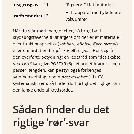
reagensglas
11
“Prøverør” i laboratoriet
Hi-fi-apparat med glødende
rørforstærker
13
vakuumrør
Når du står med mange felter, så brug først
krydsbogstaverne til at afgøre om der er et materiale-
eller funktionspræfiks (
kobber-, afløbs-, fjernvarme-
),
eller om ordet ender på
-rør
eller
-glas
. Husk også
den overførte betydning: en ledetråd som “det skabte
stor røre
” kan give POSTYR (6) i et andet hjørne – men
passer længden, kan
postyr
også forlænges i
sammensætninger som
postyrskaber
(11). Gå
systematisk frem, så finder du hurtigt det rigtige rør i
den lange ende af krydsordet.
Sådan finder du det
rigtige ‘rør’-svar