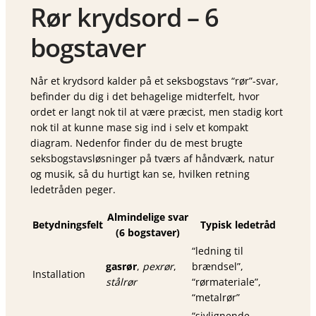
Rør krydsord – 6
bogstaver
Når et krydsord kalder på et seksbogstavs
“rør”
-svar,
befinder du dig i det behagelige midterfelt, hvor
ordet er langt nok til at være præcist, men stadig kort
nok til at kunne mase sig ind i selv et kompakt
diagram. Nedenfor finder du de mest brugte
seksbogstavsløsninger på tværs af håndværk, natur
og musik, så du hurtigt kan se, hvilken retning
ledetråden peger.
Almindelige svar
Betydningsfelt
Typisk ledetråd
(6 bogstaver)
“ledning til
gasrør
,
pexrør
,
brændsel”,
Installation
stålrør
“rørmateriale”,
“metalrør”
“sivlignende