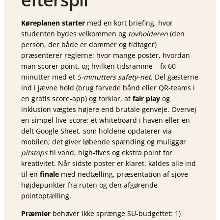
Køreplanen starter
med en kort briefing, hvor
studenten bydes velkommen og
tovholderen
(den
person, der både er dommer og tidtager)
præsenterer reglerne: hvor mange poster, hvordan
man scorer point, og hvilken tidsramme – fx 60
minutter med et
5-minutters safety-net
. Del gæsterne
ind i jævne hold (brug farvede bånd eller QR-teams i
en gratis score-app) og forklar, at
fair play
og
inklusion vægtes højere end brutale genveje. Overvej
en simpel live-score: et whiteboard i haven eller en
delt Google Sheet, som holdene opdaterer via
mobilen; det giver løbende spænding og muliggør
pitstops
til vand, high-fives og ekstra point for
kreativitet. Når sidste poster er klaret, kaldes alle ind
til en
finale
med nedtælling, præsentation af sjove
højdepunkter fra ruten og den afgørende
pointoptælling.
Præmier
behøver ikke sprænge SU-budgettet: 1)