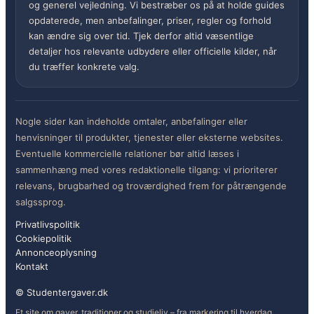
og generel vejledning. Vi bestræber os på at holde guides
opdaterede, men anbefalinger, priser, regler og forhold
kan ændre sig over tid. Tjek derfor altid væsentlige
detaljer hos relevante udbydere eller officielle kilder, når
du træffer konkrete valg.
Nogle sider kan indeholde omtaler, anbefalinger eller
henvisninger til produkter, tjenester eller eksterne websites.
Eventuelle kommercielle relationer bør altid læses i
sammenhæng med vores redaktionelle tilgang: vi prioriterer
relevans, brugbarhed og troværdighed frem for påtrængende
salgssprog.
Privatlivspolitik
Cookiepolitik
Annonceoplysning
Kontakt
© Studentergaver.dk
Et site om gaver, traditioner og studieliv – fra markering til hverdag.