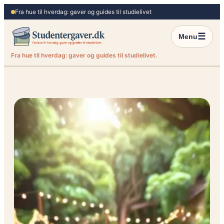
Spring
Fra hue til hverdag: gaver og guides til studielivet
til
indhold
☰
Menu
Fra hue til hverdag: gaver og guides til studielivet.