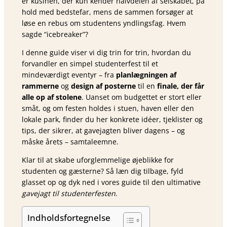
er kusinen, der kun kender halvdelen af selskabet, på
hold med bedstefar, mens de sammen forsøger at
løse en rebus om studentens yndlingsfag. Hvem
sagde “icebreaker”?
I denne guide viser vi dig trin for trin, hvordan du
forvandler en simpel studenterfest til et
mindeværdigt eventyr – fra
planlægningen af
rammerne
og
design af posterne
til en
finale, der får
alle op af stolene
. Uanset om budgettet er stort eller
småt, og om festen holdes i stuen, haven eller den
lokale park, finder du her konkrete idéer, tjeklister og
tips, der sikrer, at gavejagten bliver dagens – og
måske årets – samtaleemne.
Klar til at skabe uforglemmelige øjeblikke for
studenten og gæsterne? Så læn dig tilbage, fyld
glasset op og dyk ned i vores guide til den ultimative
gavejagt til studenterfesten
.
Indholdsfortegnelse