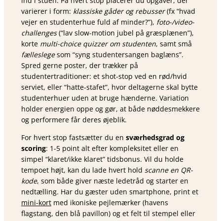
ind i stuen. På hvert stop placerer du opgaver, der
varierer i form:
klassiske gåder og rebusser
(fx “hvad
vejer en studenterhue fuld af minder?”),
foto-/video-
challenges
(“lav slow-motion jubel på græsplænen”),
korte
multi-choice quizzer om studenten
, samt små
fælleslege
som “syng studentersangen baglæns”.
Spred gerne poster, der trækker på
studentertraditioner: et shot-stop ved en rød/hvid
serviet, eller “hatte-stafet”, hvor deltagerne skal bytte
studenterhuer uden at bruge hænderne. Variation
holder energien oppe og gør, at både nøddesmekkere
og performere får deres øjeblik.
For hvert stop fastsætter du en
sværhedsgrad og
scoring
: 1-5 point alt efter kompleksitet eller en
simpel “klaret/ikke klaret” tidsbonus. Vil du holde
tempoet højt, kan du lade hvert hold
scanne en QR-
kode
, som både giver næste ledetråd og starter en
nedtælling. Har du gæster uden smartphone, print et
mini-kort
med ikoniske pejlemærker (havens
flagstang, den blå pavillon) og et felt til stempel eller