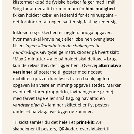
klistermærke så de fysiske beviser følger med i mål.
Sørg for at der altid er minimum én
hint-mulighed
–
fx kan holdet “købe” en ledetråd for ét minuspoint –
det forhindrer, at nogen sætter sig fast og keder sig.
Inklusion og sikkerhed er nøglen: undgå opgaver,
hvor man skal kravle højt eller løbe hen over glatte
fliser;
ingen alkoholbetonede challenges til
mindreårige
. Giv tydelige instruktioner på hvert skilt:
Max 2 minutter – alle på holdet skal deltage – brug
kun de rekvisitter, der ligger her
. Overvej
alternative
versioner
af posterne til gæster med nedsat
mobilitet: quizzen kan løses fra en bænk, og foto-
opgaven kan være en miming-opgave i stedet. Marker
eventuelle farer (trappetrin, lavthængende grene)
med farvet tape eller små flag, og hav altid en
vandtæt plan B
– laminer skiltet eller flyt posten
under et halvtag, hvis bygerne kommer.
Til sidst samler du det hele i et
print-kit
: A4-
skabeloner til posters, QR-koder, oversigtskort til