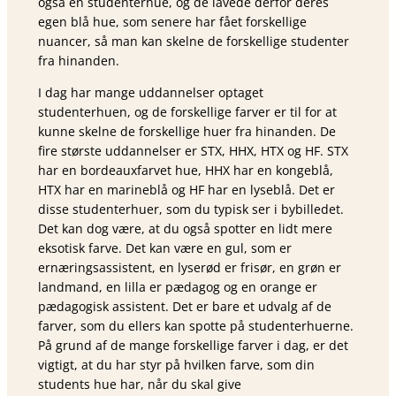
også en studenterhue, og de lavede derfor deres
egen blå hue, som senere har fået forskellige
nuancer, så man kan skelne de forskellige studenter
fra hinanden.
I dag har mange uddannelser optaget
studenterhuen, og de forskellige farver er til for at
kunne skelne de forskellige huer fra hinanden. De
fire største uddannelser er STX, HHX, HTX og HF. STX
har en bordeauxfarvet hue, HHX har en kongeblå,
HTX har en marineblå og HF har en lyseblå. Det er
disse studenterhuer, som du typisk ser i bybilledet.
Det kan dog være, at du også spotter en lidt mere
eksotisk farve. Det kan være en gul, som er
ernæringsassistent, en lyserød er frisør, en grøn er
landmand, en lilla er pædagog og en orange er
pædagogisk assistent. Det er bare et udvalg af de
farver, som du ellers kan spotte på studenterhuerne.
På grund af de mange forskellige farver i dag, er det
vigtigt, at du har styr på hvilken farve, som din
students hue har, når du skal give