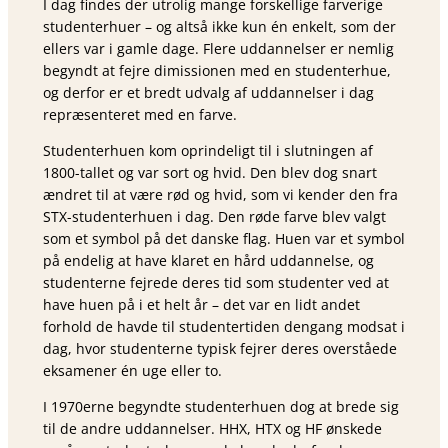
I dag findes der utrolig mange forskellige farverige
studenterhuer – og altså ikke kun én enkelt, som der
ellers var i gamle dage. Flere uddannelser er nemlig
begyndt at fejre dimissionen med en studenterhue,
og derfor er et bredt udvalg af uddannelser i dag
repræsenteret med en farve.
Studenterhuen kom oprindeligt til i slutningen af
1800-tallet og var sort og hvid. Den blev dog snart
ændret til at være rød og hvid, som vi kender den fra
STX-studenterhuen i dag. Den røde farve blev valgt
som et symbol på det danske flag. Huen var et symbol
på endelig at have klaret en hård uddannelse, og
studenterne fejrede deres tid som studenter ved at
have huen på i et helt år – det var en lidt andet
forhold de havde til studentertiden dengang modsat i
dag, hvor studenterne typisk fejrer deres overståede
eksamener én uge eller to.
I 1970erne begyndte studenterhuen dog at brede sig
til de andre uddannelser. HHX, HTX og HF ønskede