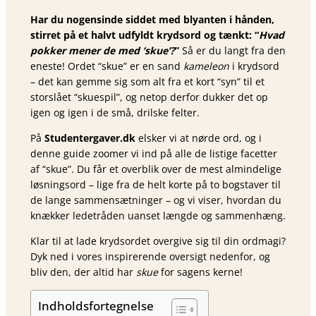
Har du nogensinde siddet med blyanten i hånden,
stirret på et halvt udfyldt krydsord og tænkt: “
Hvad
pokker mener de med ‘skue’?
”
Så er du langt fra den
eneste! Ordet “skue” er en sand
kameleon
i krydsord
– det kan gemme sig som alt fra et kort “syn” til et
storslået “skuespil”, og netop derfor dukker det op
igen og igen i de små, drilske felter.
På
Studentergaver.dk
elsker vi at nørde ord, og i
denne guide zoomer vi ind på alle de listige facetter
af “skue”. Du får et overblik over de mest almindelige
løsningsord – lige fra de helt korte på to bogstaver til
de lange sammensætninger – og vi viser, hvordan du
knækker ledetråden uanset længde og sammenhæng.
Klar til at lade krydsordet overgive sig til din ordmagi?
Dyk ned i vores inspirerende oversigt nedenfor, og
bliv den, der altid har
skue
for sagens kerne!
Indholdsfortegnelse