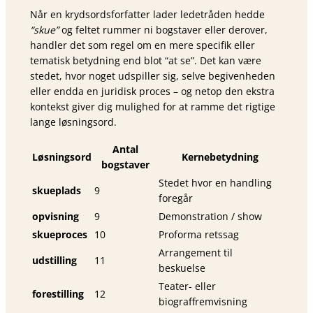
Når en krydsords­forfatter lader ledetråden hedde
“skue”
og feltet rummer ni bogstaver eller derover,
handler det som regel om en mere specifik eller
tematisk betydning end blot “at se”. Det kan være
stedet, hvor noget udspiller sig, selve begivenheden
eller endda en juridisk proces – og netop den ekstra
kontekst giver dig mulighed for at ramme det rigtige
lange løsningsord.
Antal
Løsningsord
Kernebetydning
bogstaver
Stedet hvor en handling
skueplads
9
foregår
opvisning
9
Demonstration / show
skueproces
10
Proforma retssag
Arrangement til
udstilling
11
beskuelse
Teater- eller
forestilling
12
biograffremvisning