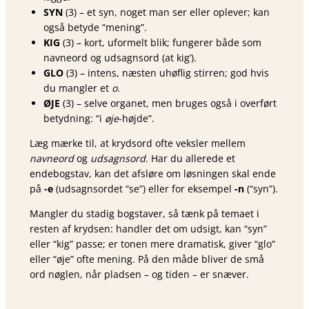
SYN
(3) – et syn, noget man ser eller oplever; kan
også betyde “mening”.
KIG
(3) – kort, uformelt blik; fungerer både som
navneord og udsagnsord (at kig’).
GLO
(3) – intens, næsten uhøflig stirren; god hvis
du mangler et
o
.
ØJE
(3) – selve organet, men bruges også i overført
betydning: “i
øje
-højde”.
Læg mærke til, at krydsord ofte veksler mellem
navneord
og
udsagnsord
. Har du allerede et
endebogstav, kan det afsløre om løsningen skal ende
på
-e
(udsagnsordet “se”) eller for eksempel
-n
(“syn”).
Mangler du stadig bogstaver, så tænk på temaet i
resten af krydsen: handler det om udsigt, kan “syn”
eller “kig” passe; er tonen mere dramatisk, giver “glo”
eller “øje” ofte mening. På den måde bliver de små
ord nøglen, når pladsen – og tiden – er snæver.