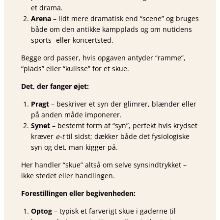
et drama.
Arena
– lidt mere dramatisk end “scene” og bruges
både om den antikke kampplads og om nutidens
sports- eller koncertsted.
Begge ord passer, hvis opgaven antyder “ramme”,
“plads” eller “kulisse” for et skue.
Det, der fanger øjet:
Pragt
– beskriver et syn der glimrer, blænder eller
på anden måde imponerer.
Synet
– bestemt form af “syn”, perfekt hvis krydset
kræver
e-t
til sidst; dækker både det fysiologiske
syn og det, man kigger på.
Her handler “skue” altså om selve synsindtrykket –
ikke stedet eller handlingen.
Forestillingen eller begivenheden:
Optog
– typisk et farverigt skue i gaderne til