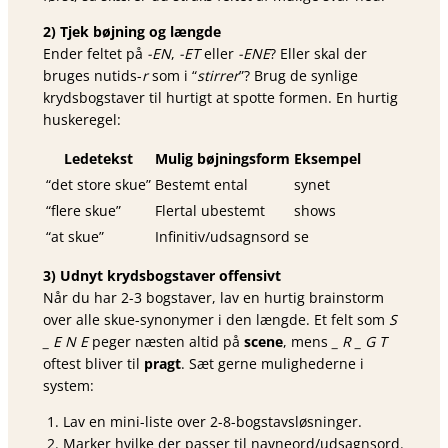
2) Tjek bøjning og længde
Ender feltet på
-EN
,
-ET
eller
-ENE
? Eller skal der
bruges nutids-
r
som i “
stirrer
”? Brug de synlige
krydsbogstaver til hurtigt at spotte formen. En hurtig
huskeregel:
Ledetekst
Mulig bøjningsform
Eksempel
“det store skue”
Bestemt ental
synet
“flere skue”
Flertal ubestemt
shows
“at skue”
Infinitiv/udsagnsord
se
3) Udnyt krydsbogstaver offensivt
Når du har 2-3 bogstaver, lav en hurtig brainstorm
over alle skue-synonymer i den længde. Et felt som
S
_ E N E
peger næsten altid på
scene
, mens
_ R _ G T
oftest bliver til
pragt
. Sæt gerne mulighederne i
system:
Lav en mini-liste over 2-8-bogstavsløsninger.
Marker hvilke der passer til navneord/udsagnsord.