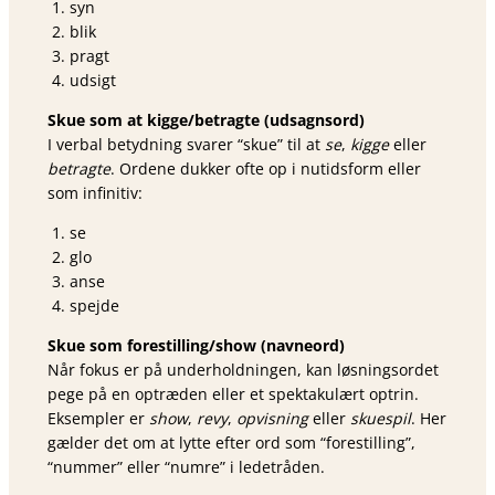
syn
blik
pragt
udsigt
Skue som at kigge/betragte (udsagnsord)
I verbal betydning svarer “skue” til at
se
,
kigge
eller
betragte
. Ordene dukker ofte op i nutidsform eller
som infinitiv:
se
glo
anse
spejde
Skue som forestilling/show (navneord)
Når fokus er på underholdningen, kan løsningsordet
pege på en optræden eller et spektakulært optrin.
Eksempler er
show
,
revy
,
opvisning
eller
skuespil
. Her
gælder det om at lytte efter ord som “forestilling”,
“nummer” eller “numre” i ledetråden.