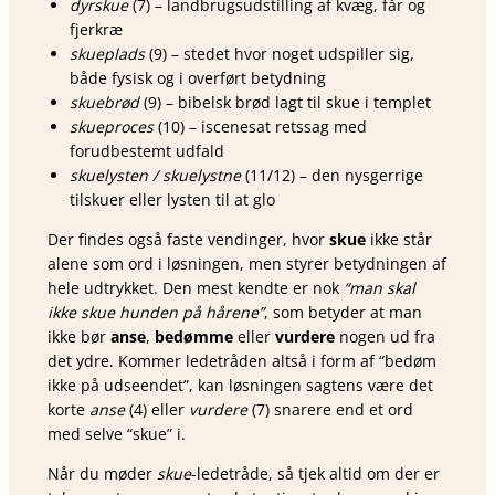
dyrskue
(7) – landbrugs­udstilling af kvæg, får og
fjerkræ
skueplads
(9) – stedet hvor noget udspiller sig,
både fysisk og i overført betydning
skuebrød
(9) – bibelsk brød lagt til skue i templet
skueproces
(10) – iscenesat retssag med
forudbestemt udfald
skuelysten / skuelystne
(11/12) – den nysgerrige
tilskuer eller lysten til at glo
Der findes også faste vendinger, hvor
skue
ikke står
alene som ord i løsningen, men styrer betydningen af
hele udtrykket. Den mest kendte er nok
“man skal
ikke skue hunden på hårene”
, som betyder at man
ikke bør
anse
,
bedømme
eller
vurdere
nogen ud fra
det ydre. Kommer ledetråden altså i form af “bedøm
ikke på udseendet”, kan løsningen sagtens være det
korte
anse
(4) eller
vurdere
(7) snarere end et ord
med selve “skue” i.
Når du møder
skue
-ledetråde, så tjek altid om der er