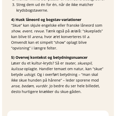
Streg dem ud én for én, når de ikke matcher
krydsbogstaverne.
4) Husk låneord og bogstav-variationer
“Skue” kan skjule engelske eller franske låneord som
show
,
event
,
revue
. Tænk også på æ/ø/å: “skueplads”
kan blive til
arena
, hvor æ’et konverteres til
a
.
Omvendt kan et simpelt “show” oplagt blive
“opvisning” i længre felter.
5) Overvej kontekst og betydningsnuancer
Løser du et kultur-kryds? Så er
teater, skuespil,
kulisse
oplagte. Handler temaet om natur, kan “skue”
betyde
udsigt
. Og i overført betydning – “man skal
ikke skue hunden på hårene” – leder sporene mod
anse, bedøm, vurdér
. Jo bedre du ser hele billedet,
desto hurtigere knækker du skue-gåden.