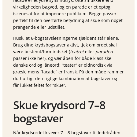
facade er et ydre synsindtryk, ofte smukkere end
virkeligheden bagved, og en parade er et optog
iscenesat for at imponere publikum. Begge passer
perfekt til den overførte betydning af skue som noget
prangende eller udstillet.
Husk, at 6-bogstavsløsningerne sjældent står alene.
Brug dine krydsbogstaver aktivt, tjek om ordet skal
være bestemt/formindsket (
teatret
eller
paraden
passer ikke her), og vær åben for både klassiske
danske ord og låneord: “teater” er oldnordisk via
græsk, mens “facade” er fransk. På den måde rammer
du hurtigt den rigtige kombination af bogstaver og
får lukket feltet for “skue”.
Skue krydsord 7–8
bogstaver
Når krydsordet kræver 7 – 8 bogstaver til ledetråden