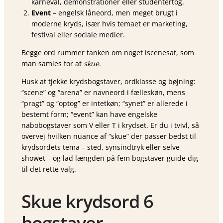
karneval, demonstrationer eller studentertog.
Event
– engelsk låneord, men meget brugt i
moderne kryds, især hvis temaet er marketing,
festival eller sociale medier.
Begge ord rummer tanken om noget iscenesat, som
man samles for at
skue
.
Husk at tjekke krydsbogstaver, ordklasse og bøjning:
“scene” og “arena” er navneord i fælleskøn, mens
“pragt” og “optog” er intetkøn; “synet” er allerede i
bestemt form; “event” kan have engelske
nabobogstaver som V eller T i krydset. Er du i tvivl, så
overvej hvilken nuance af “skue” der passer bedst til
krydsordets tema – sted, synsindtryk eller selve
showet – og lad længden på fem bogstaver guide dig
til det rette valg.
Skue krydsord 6
bogstaver