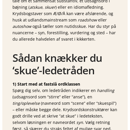
tale om et sammensat substantiv, et udsagnsord i
bøjning (
atskue
,
skuer
) eller en idiom­afledning.
Krydsbogstaver som Æ/Ø/Å kan være afslørende, og
husk at udlands­mainstream som
roadshow
eller
autoshow
også tæller som nutids­skue. Har du styr på
nuancerne – syn, forestilling, vurdering og sted – har
du allerede halvdelen af svaret i kikkerten.
Sådan knækker du
‘skue’-ledetråden
1) Start med at fastslå ordklassen
Spørg dig selv, om ledetråden indikerer en
handling
(udsagnsord som “stirre” eller “anse”), en
ting/oplevelse
(navneord som “scene” eller “skuespil”)
– eller måske begge dele. Krydsordskonstruktører kan
godt drille ved at skrive “at skue” i ledeteksten,
selvom løsningen er navneordet
syn
. Vælg retning
først, så skærer du straks feltet af mulige svar ned.