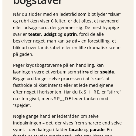
Når du sidder med en ledetråd som blot lyder “skue”
og rubrikken viser 6 felter, er det oftest et navneord
eller udsagnsord, der gemmer sig. De mest hyppige
svar er
teater
,
udsigt
og
optrin
, fordi de alle
beskriver noget, man kan
se på
– en forestilling, et
blik ud over landskabet eller en lille dramatisk scene
på gaden.
Peger krydsbogstaverne på en handling, kan
løsningen være et verbum som
stirre
eller
spejde
.
Begge ord fanger selve processen i at “skue”: at
fastholde blikket intenst eller at lede med øjnene
efter noget i horisonten. Har du fx S _ I _ R E, er “stirre”
næsten givet, mens S P _ _ D E leder tanken mod
“spejde”.
Nogle gange handler ledetråden om selve
indpakningen – det, der vises frem snarere end selve
synet. I den kategori falder
facade
og
parade
. En