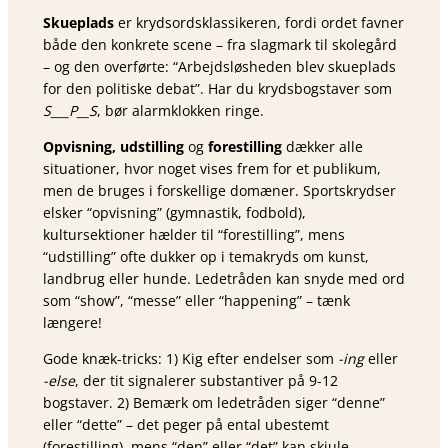
Skueplads
er krydsordsklassikeren, fordi ordet favner
både den konkrete scene – fra slagmark til skolegård
– og den overførte: “Arbejdsløsheden blev skueplads
for den politiske debat”. Har du krydsbogstaver som
S___P__S
, bør alarmklokken ringe.
Opvisning, udstilling
og
forestilling
dækker alle
situationer, hvor noget vises frem for et publikum,
men de bruges i forskellige domæner. Sportskrydser
elsker “opvisning” (gymnastik, fodbold),
kultursektioner hælder til “forestilling”, mens
“udstilling” ofte dukker op i tema­kryds om kunst,
landbrug eller hunde. Ledetråden kan snyde med ord
som “show”, “messe” eller “happening” – tænk
længere!
Gode knæk-tricks: 1) Kig efter endelser som
-ing
eller
-else
, der tit signalerer substantiver på 9-12
bogstaver. 2) Bemærk om ledetråden siger “denne”
eller “dette” – det peger på ental ubestemt
(forestilling), mens “den” eller “det” kan skjule