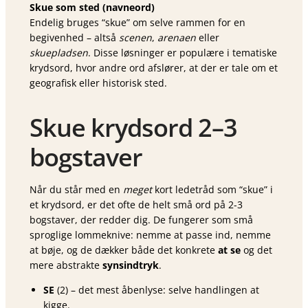
Skue som sted (navneord)
Endelig bruges “skue” om selve rammen for en
begivenhed – altså
scenen
,
arenaen
eller
skuepladsen
. Disse løsninger er populære i tematiske
krydsord, hvor andre ord afslører, at der er tale om et
geografisk eller historisk sted.
Skue krydsord 2–3
bogstaver
Når du står med en
meget
kort ledetråd som “skue” i
et krydsord, er det ofte de helt små ord på 2-3
bogstaver, der redder dig. De fungerer som små
sproglige lommeknive: nemme at passe ind, nemme
at bøje, og de dækker både det konkrete
at se
og det
mere abstrakte
synsindtryk
.
SE
(2) – det mest åbenlyse: selve handlingen at
kigge.