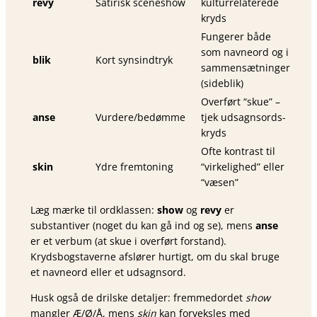
revy
Satirisk sceneshow
kulturrelaterede
kryds
Fungerer både
som navneord og i
blik
Kort synsindtryk
sammensætninger
(sideblik)
Overført “skue” –
anse
Vurdere/bedømme
tjek udsagnsords­
kryds
Ofte kontrast til
skin
Ydre fremtoning
“virkelighed” eller
“væsen”
Læg mærke til ordklassen:
show
og
revy
er
substantiver (noget du kan gå ind og se), mens
anse
er et verbum (at skue i overført forstand).
Krydsbogstaverne afslører hurtigt, om du skal bruge
et navneord eller et udsagnsord.
Husk også de drilske detaljer: fremmedordet
show
mangler Æ/Ø/Å, mens
skin
kan forveksles med