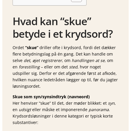
Hvad kan “skue”
betyde i et krydsord?
Ordet
“skue”
driller ofte i krydsord, fordi det dækker
flere betydningslag på én gang. Det kan handle om
selve
det, øjet registrerer
, om
handlingen at se
, om
en
forestilling
– eller om det
sted
, hvor noget
udspiller sig. Derfor er det afgørende først at afkode,
hvilken nuance ledetråden lægger op til, før du jagter
løsningsordet.
Skue som syn/synsindtryk (navneord)
Her henviser “skue” til det, der møder blikket: et
syn
,
en
udsigt
eller måske et imponerende
panorama
.
Krydsordsløsninger i denne kategori er typisk korte
substantiver: