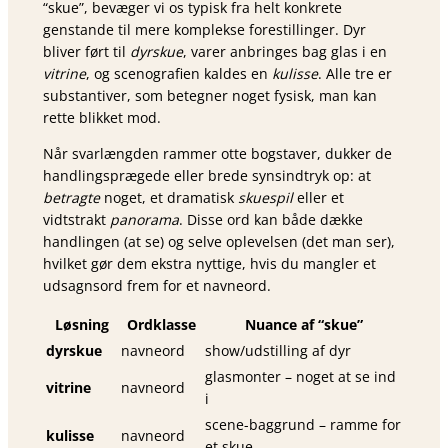
“skue”, bevæger vi os typisk fra helt konkrete
genstande til mere komplekse forestillinger. Dyr
bliver ført til
dyrskue
, varer anbringes bag glas i en
vitrine
, og scenografien kaldes en
kulisse
. Alle tre er
substantiver, som betegner noget fysisk, man kan
rette blikket mod.
Når svarlængden rammer otte bogstaver, dukker de
handlingsprægede eller brede synsindtryk op: at
betragte
noget, et dramatisk
skuespil
eller et
vidtstrakt
panorama
. Disse ord kan både dække
handlingen (at se) og selve oplevelsen (det man ser),
hvilket gør dem ekstra nyttige, hvis du mangler et
udsagnsord frem for et navneord.
Løsning
Ordklasse
Nuance af “skue”
dyrskue
navneord
show/udstilling af dyr
glasmonter – noget at se ind
vitrine
navneord
i
scene-baggrund – ramme for
kulisse
navneord
et skue