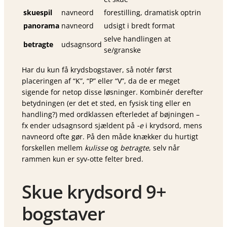
skuespil
navneord
forestilling, dramatisk optrin
panorama
navneord
udsigt i bredt format
selve handlingen at
betragte
udsagnsord
se/granske
Har du kun få krydsbogstaver, så notér først
placeringen af “K”, “P” eller “V”, da de er meget
sigende for netop disse løsninger. Kombinér derefter
betydningen (er det et sted, en fysisk ting eller en
handling?) med ordklassen efterledet af bøjningen –
fx ender udsagnsord sjældent på
-e
i krydsord, mens
navneord ofte gør. På den måde knækker du hurtigt
forskellen mellem
kulisse
og
betragte
, selv når
rammen kun er syv-otte felter bred.
Skue krydsord 9+
bogstaver