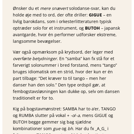
Ønsker du et
mere snævert
solodanse-svar, kan du
holde øje med to ord, der ofte driller:
GIGUE
– en
livlig barokdans, som i orkesterlitteraturen typisk
optræder solo for et instrument, og
BUTOH
– japansk
avantgarde, hvor én performer udforsker ekstreme,
langsomme bevægelser.
Vær også opmærksom på krydsord, der leger med
overførte betydninger
. En “samba” kan fx stå for et
farverigt solonummer i bred forstand, mens “tango”
bruges idiomatisk om en strid, hvor der kun er én
part tilbage: “Det kræver to til tango – men her
danser han den solo.” Den type ordspil gør, at
fembogstavsløsningen kan dukke op, selv om dansen
traditionelt er for to.
Kig på bogstavmønstret: SAMBA har to a’er, TANGO
og RUMBA slutter på vokal +
-o
/
-a
, mens GIGUE og
BUTOH begge gemmer sig bag sjældne
kombinationer som
gue
og
bh
. Har du fx _A_G_ i