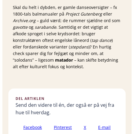
Skal du helt i dybden, er gamle danseoversigter – fx
1800-tals balmanualer på
Project Gutenberg
eller
Archive.org
– guld værd; de rummer sjældne ord som
gavotte
og
sarabande
. Samtidig er det vigtigt at
afkode sproget i selve krydsordet: bruger
konstruktøren oftest engelske låneord (
tap dance
)
eller fordanskede varianter (
stepdans
)? En hurtig
check sparer dig for fejlgæt og minder om, at
“solodans” – ligesom
matador
– kan skifte betydning
alt efter kulturelt fokus og kontekst.
DEL ARTIKLEN
Send den videre til én, der også er på vej fra
hue til hverdag.
Facebook
Pinterest
X
E-mail