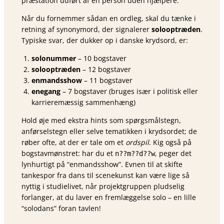
præstation udført af én person uden hjælpere.
Når du fornemmer sådan en ordleg, skal du tænke i
retning af synonymord, der signalerer
solo­optræden
.
Typiske svar, der dukker op i danske krydsord, er:
solonummer
– 10 bogstaver
solooptræden
– 12 bogstaver
enmandsshow
– 11 bogstaver
enegang
– 7 bogstaver (bruges især i politisk eller
karrieremæssig sammenhæng)
Hold øje med ekstra hints som spørgsmålstegn,
anførselstegn eller selve tematikken i krydsordet; de
røber ofte, at der er tale om et
ordspil
. Kig også på
bogstavmønstret: har du et
, peger det
n??m??d??w
lynhurtigt på “enmandsshow”. Evnen til at skifte
tanke­spor fra dans til scenekunst kan være lige så
nyttig i studielivet, når projekt­gruppen pludselig
forlanger, at du laver en fremlæggelse solo – en lille
“solodans” foran tavlen!