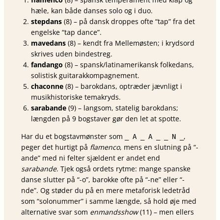
hæle, kan både danses solo og i duo.
stepdans
(8) – på dansk droppes ofte “tap” fra det
engelske “tap dance”.
mavedans
(8) – kendt fra Mellemøsten; i krydsord
skrives uden bindestreg.
fandango
(8) – spansk/latinamerikansk folkedans,
solistisk guitarakkompagnement.
chaconne
(8) – barokdans, optræder jævnligt i
musikhistoriske tema­kryds.
sarabande
(9) – langsom, statelig barokdans;
længden på 9 bogstaver gør den let at spotte.
Har du et bogstavmønster som
,
_ A _ A _ _ N _
peger det hurtigt på
flamenco
, mens en slutning på “-
ande” med ni felter sjældent er andet end
sarabande
. Tjek også ordets rytme: mange spanske
danse slutter på “-o”, barokke ofte på “-ne” eller “-
nde”. Og støder du på en mere metaforisk ledetråd
som “solonummer” i samme længde, så hold øje med
alternative svar som
enmandsshow
(11) – men ellers