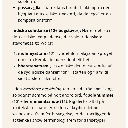
soloform.
passacaglia
– barokdans i tredelt takt; optræder
hyppigt i musikalske krydsord, da det også er en
kompositionsform.
Indiske solodanse (12+ bogstaver):
Her er det især
de klassiske tempeldanse, der volder danskere
stavemæssige kvaler:
mohiniyattam
(12) – yndefuld malayalamsproget
dans fra Kerala; bemærk dobbelt-t-et.
bharatanatyam
(13) – måske den mest kendte af
de sydindiske danser; “bh” i starten og “-am” til
sidst afslører den ofte.
I den
overførte betydning
kan en ledetråd som “lang
solodans” gemme på helt andre ord, fx
solonummer
(10) eller
enmandsshow
(11). Kig derfor altid på
konteksten – handler resten af krydsordet om
scenekunst frem for bevægelse, er det nærliggende
at tænke i show-terminologi frem for dansetyper.