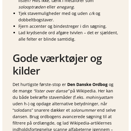
listen? Hvis ikke, tænk i metaforer som
solooptræden
eller
enegang
.
Tjek stavemuligheder med og uden
c/k
og
dobbeltbogstaver.
Fjern accenter og bindestreger i din søgning.
Lad krydsende ord afgøre tvivlen – det er sjældent,
alle felter er blinde samtidig.
Gode værktøjer og
kilder
Det hurtigste første-stop er
Den Danske Ordbog
og
de mange
“lister over danse”
på Wikipedia. Her kan
du både bekræfte stavemåder (f.eks.
mohiniyattam
uden h-) og opdage alternative betydninger, når
“solodans” snarere dækker et
solonummer
end selve
dansen. Brug ordbogens avancerede søgning til at
filtrere på ordlængde, og lad Wikipedia-artiklernes
indholdsfortegnelse scanne alfabeterne igennem –