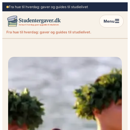
Spring
Fra hue til hverdag: gaver og guides til studielivet
til
indhold
☰
Menu
Fra hue til hverdag: gaver og guides til studielivet.