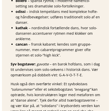
bolero
– spansk rytmik; i moderne flamenco-
setting ses dramatiske solo-fortolkninger.
odissi
– indisk tempeldans med komplekse hofte-
og håndbevægelser; udføres traditionelt solo af en
danser.
kathak
– nordindisk fortællende dans, hvor solo-
danseren accentuerer rytmen med klokker om
anklerne.
cancan
– fransk kabaret; kendes som gruppe­
nummer, men cabaretprogrammer giver ofte
stjernen et solo-“high kick”.
Syv bogstaver:
gavotte
– en barok hofdans, som i dag
tit undervises som solo-sekvens i historisk dans. Vær
opmærksom på dobbelt-v’et: G-A-V-O-T-T-E.
Husk også den overførte vinkel: Et syvbokstavs
“solonummer”
eller et sekstebogstavs
“enegang”
kan
optræde, hvis konstruktøren leger med metaforen om
at “danse alene”. Tjek derfor altid tværbogstaverne –
og vær klar på, at “solodans” i krydsordets verden kan