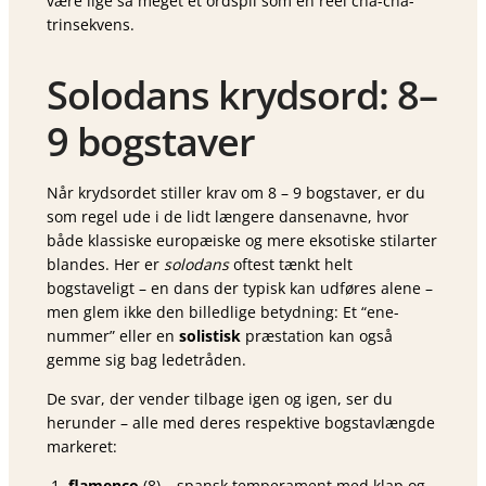
være lige så meget et ordspil som en reel cha-cha-
trinsekvens.
Solodans krydsord: 8–
9 bogstaver
Når krydsordet stiller krav om 8 – 9 bogstaver, er du
som regel ude i de lidt længere danse­navne, hvor
både klassiske europæiske og mere eksotiske stilarter
blandes. Her er
solodans
oftest tænkt helt
bogstaveligt – en dans der typisk kan udføres alene –
men glem ikke den billedlige betydning: Et “ene­
nummer” eller en
solistisk
præstation kan også
gemme sig bag ledetråden.
De svar, der vender tilbage igen og igen, ser du
herunder – alle med deres respektive bogstavlængde
markeret:
flamenco
(8) – spansk temperament med klap og