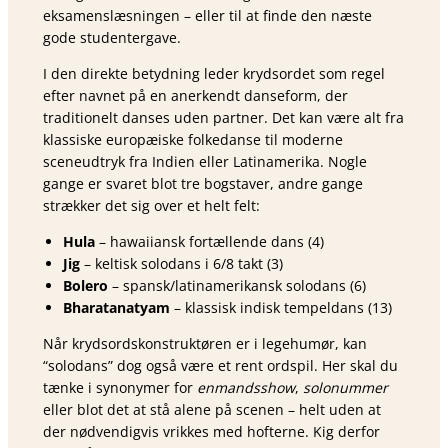
eksamenslæsningen – eller til at finde den næste
gode studentergave.
I den direkte betydning leder krydsordet som regel
efter navnet på en anerkendt danseform, der
traditionelt danses uden partner. Det kan være alt fra
klassiske europæiske folkedan­se til moderne
sceneudtryk fra Indien eller Latinamerika. Nogle
gange er svaret blot tre bogstaver, andre gange
strækker det sig over et helt felt:
Hula
– hawaiiansk fortællende dans (4)
Jig
– keltisk solodans i 6/8 takt (3)
Bolero
– spansk/latinamerikansk solodans (6)
Bharatanatyam
– klassisk indisk tempeldans (13)
Når krydsordskonstruktøren er i legehumør, kan
“solodans” dog også være et rent ordspil. Her skal du
tænke i synonymer for
enmandsshow
,
solonummer
eller blot det at stå alene på scenen – helt uden at
der nødvendigvis vrikkes med hofterne. Kig derfor