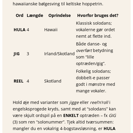
hawaiianske bølgesving til keltiske hoppetrin.
Ord
Længde
Oprindelse
Hvorfor bruges det?
Klassisk solodans;
HULA
4
Hawaii
vokalerne gør ordet
nemt at flette ind.
Både danse- og
overført
betydning
JIG
3
Irland/Skotland
som “lille
optræden/gig”.
Folkelig solodans;
dobbelt-e passer
REEL
4
Skotland
godt i mønstre med
mange vokaler.
Hold øje med varianter som
jigge
eller
reel’n’roll
i
engelsksprogede kryds, samt med at “solodans” kan
være skjult ordspil på en
ENKELT
optræden – fx
GIG
(3) som ren “solonummer”. Tjek altid tværsummen:
mangler du en vokalrig 4-bogstavsløsning, er
HULA