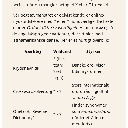
perfekt når du mangler netop et X eller Z i krydset.
Når bogstavmønstret er delvist kendt, er online-
krydsordsløsere med
eller
uundværlige. De fleste
*
?
kender
Ordnet.dk’s Krydsordhjælper
, men prøv også
de engelsksprogede varianter, der vrimler med
latinamerikanske danse. Her er et hurtigt overblik:
Værktøj
Wildcard
Styrker
* (flere
tegn)
Danske ord, viser
Krydsnavn.dk
? (ét
bøjningsformer
tegn)
Stort internationalt
Crosswordsolver.org
* / ?
ordforråd – godt til
samba
&
jig
Finder synonymer
OneLook “Reverse
som
enmandsshow
,
* / ?
Dictionary”
når ledetråden er
metaforisk