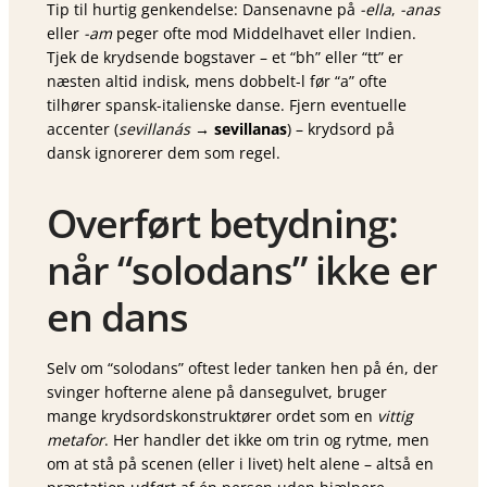
Tip til hurtig genkendelse: Dansenavne på
-ella
,
-anas
eller
-am
peger ofte mod Middelhavet eller Indien.
Tjek de krydsende bogstaver – et “bh” eller “tt” er
næsten altid indisk, mens dobbelt-l før “a” ofte
tilhører spansk-italienske danse. Fjern eventuelle
accenter (
sevillanás
→
sevillanas
) – krydsord på
dansk ignorerer dem som regel.
Overført betydning:
når “solodans” ikke er
en dans
Selv om “solodans” oftest leder tanken hen på én, der
svinger hofterne alene på dansegulvet, bruger
mange krydsordskonstruktører ordet som en
vittig
metafor
. Her handler det ikke om trin og rytme, men
om at stå på scenen (eller i livet) helt alene – altså en