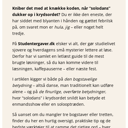
Kniber det med at knække koden, når “solodans”
dukker op i krydsordet?
Du er ikke den eneste, der
har siddet med blyanten i hånden og gættet febrilsk
på, om svaret mon er
hula
,
jig
– eller noget helt
tredje.
På
Studentergaver.dk
elsker vi alt, der gør studielivet
sjovere og hverdagens små mysterier lettere at løse.
Derfor har vi samlet en letlæst guide til de mest
brugte løsninger, så du kan komme videre til
læsningen, kaffepauserne – eller næste fest.
I artiklen kigger vi både på
den bogstavelige
betydning
– altså danse, man traditionelt kan udføre
alene – og på
de finurlige, overførte betydninger
,
hvor “solodans” i krydsordet snildt kan betyde et
enmandsshow eller en solooptræden.
Så uanset om du mangler tre bogstaver eller tretten,
finder du her en hurtig oversigt, praktiske tip og de
bedste værktøjer til at ramme det rigtige ord – hver