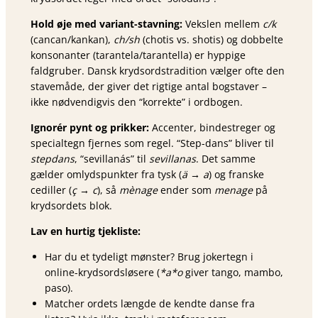
Hold øje med variant-stavning:
Vekslen mellem
c/k
(cancan/kankan),
ch/sh
(chotis vs. shotis) og dobbelte
konsonanter (tarantela/tarantella) er hyppige
faldgruber. Dansk krydsordstradition vælger ofte den
stavemåde, der giver det rigtige antal bogstaver –
ikke nødvendigvis den “korrekte” i ordbogen.
Ignorér pynt og prikker:
Accenter, bindestreger og
specialtegn fjernes som regel. “Step-dans” bliver til
stepdans
, “sevillanás” til
sevillanas
. Det samme
gælder omlydspunkter fra tysk (
ä → a
) og franske
cediller (
ç → c
), så
mènage
ender som
menage
på
krydsordets blok.
Lav en hurtig tjekliste:
Har du et tydeligt mønster? Brug jokertegn i
online-krydsordsløsere (
*a*o
giver tango, mambo,
paso).
Matcher ordets længde de kendte danse fra