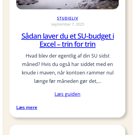
e
e
t
s
STUDIELIV
r
t
september 7, 2025
e
a
Sådan laver du et SU-budget i
a
r
Excel – trin for trin
l
t
i
Hvad blev der egentlig af din SU sidst
s
måned? Hvis du også har siddet med en
t
i
knude i maven, når kontoen rammer nul
s
længe før måneden gør det,…
k
S
Læs guiden
U
:
Læs mere
-
S
b
å
u
d
d