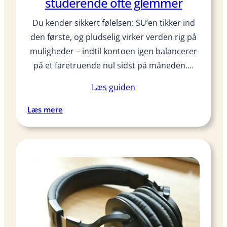
studerende ofte glemmer
Du kender sikkert følelsen: SU’en tikker ind
den første, og pludselig virker verden rig på
muligheder – indtil kontoen igen balancerer
på et faretruende nul sidst på måneden.…
Læs guiden
:
Læs mere
1
2
b
u
d
g
e
t
p