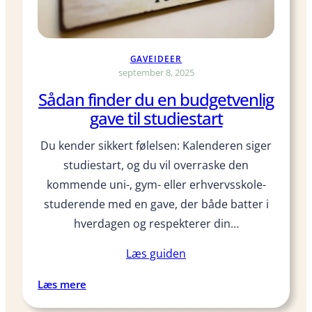
t
e
m
GAVEIDEER
a
september 8, 2025
e
Sådan finder du en budgetvenlig
r
gave til studiestart
t
i
Du kender sikkert følelsen: Kalenderen siger
l
studiestart, og du vil overraske den
s
t
kommende ­uni-, gym- eller erhvervsskole­
u
studerende med en gave, der både batter i
d
hverdagen og respekterer din…
e
r
Læs guiden
e
n
:
Læs mere
d
S