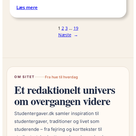
å
:
Læs mere
e
S
t
t
1
2
3
…
19
l
r
Næste
→
i
a
l
m
l
m
e
e
b
r
u
b
OM SITET
Fra hue til hverdag
d
u
Et redaktionelt univers
g
d
e
g
om overgangen videre
t
e
t
Studentergaver.dk samler inspiration til
t
studentergaver, traditioner og livet som
e
studerende – fra fejring og korttekster til
t