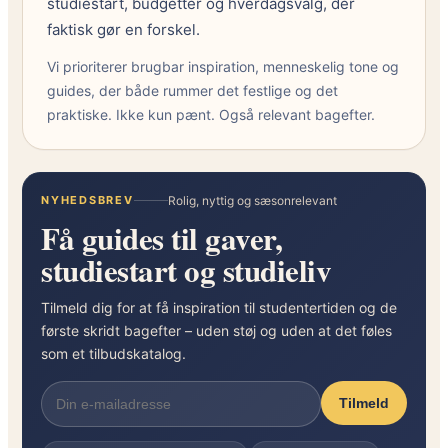
studiestart, budgetter og hverdagsvalg, der
s
faktisk gør en forskel.
o
m
Vi prioriterer brugbar inspiration, menneskelig tone og
s
guides, der både rummer det festlige og det
t
praktiske. Ikke kun pænt. Også relevant bagefter.
u
d
e
r
NYHEDSBREV
Rolig, nyttig og sæsonrelevant
e
Få guides til gaver,
n
studiestart og studieliv
d
e
Tilmeld dig for at få inspiration til studentertiden og de
–
første skridt bagefter – uden støj og uden at det føles
h
som et tilbudskatalog.
e
r
Tilmeld
e
r