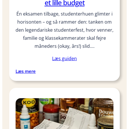
et lille budget
t
i
Én eksamen tilbage, studenterhuen glimter i
E
horisonten – og så rammer den: tanken om
x
den legendariske studenterfest, hvor venner,
c
familie og klassekammerater skal fejre
e
l
måneders (okay, års!) slid.…
–
Læs guiden
t
r
:
Læs mere
i
1
n
0
f
t
o
e
r
m
t
a
r
e
i
r
n