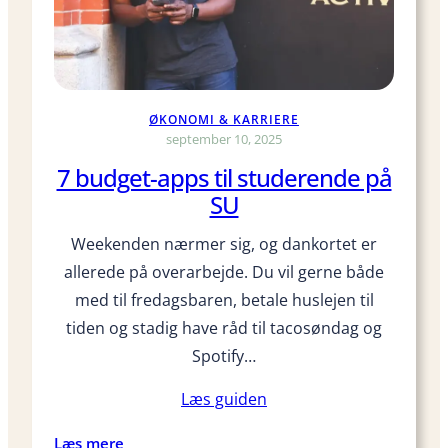
e
r
n
d
d
u
e
e
p
n
ØKONOMI & KARRIERE
å
s
september 10, 2025
b
t
7 budget-apps til studerende på
u
u
d
SU
d
g
e
Weekenden nærmer sig, og dankortet er
e
n
t
allerede på overarbejde. Du vil gerne både
t
?
e
med til fredagsbaren, betale huslejen til
r
tiden og stadig have råd til tacosøndag og
m
Spotify…
e
n
Læs guiden
u
t
:
Læs mere