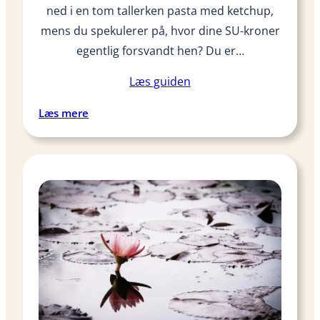
ned i en tom tallerken pasta med ketchup,
t
v
mens du spekulerer på, hvor dine SU-kroner
e
egentlig forsvandt hen? Du er…
n
l
Læs guiden
i
:
Læs mere
g
S
g
å
a
d
v
a
e
n
t
l
i
a
l
v
s
e
t
r
u
d
d
u
i