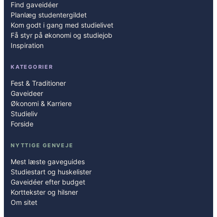
Find gaveidéer
g
Planlæg studentergildet
e
Kom godt i gang med studielivet
b
Få styr på økonomi og studiejob
l
Inspiration
a
KATEGORIER
c
k
Fest & Traditioner
f
Gaveideer
r
Økonomi & Karriere
Studieliv
i
Forside
d
a
NYTTIGE GENVEJE
y
Mest læste gaveguides
Studiestart og huskelister
Gaveidéer efter budget
Korttekster og hilsner
Om sitet