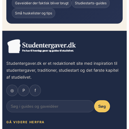
Gaveidéer der faktisk bliver brugt
Studiestarts-guides
1
0
Små huskelister og tips
t
i
p
s
t
i
l
Studentergaver.dk er et redaktionelt site med inspiration til
a
studentergaver, traditioner, studiestart og det første kapitel
t
af studielivet.
s
p
◎
P
f
a
r
Søg
e
p
e
GÅ VIDERE HERFRA
n