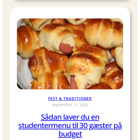
v
o
i
f
l
t
k
e
e
g
t
l
e
e
c
m
h
m
-
e
g
r
a
v
FEST & TRADITIONER
e
september 11, 2025
r
Sådan laver du en
e
studentermenu til 30 gæster på
r
p
budget
o