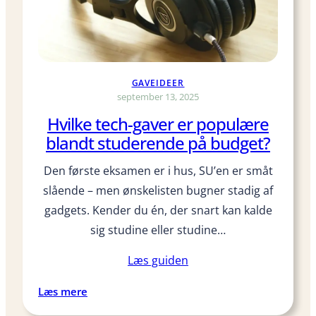
o
s
t
e
r
GAVEIDEER
,
september 13, 2025
s
Hvilke tech-gaver er populære
o
blandt studerende på budget?
m
s
Den første eksamen er i hus, SU’en er småt
t
slående – men ønskelisten bugner stadig af
u
d
gadgets. Kender du én, der snart kan kalde
e
sig studine eller studine…
r
e
Læs guiden
n
:
Læs mere
d
H
e