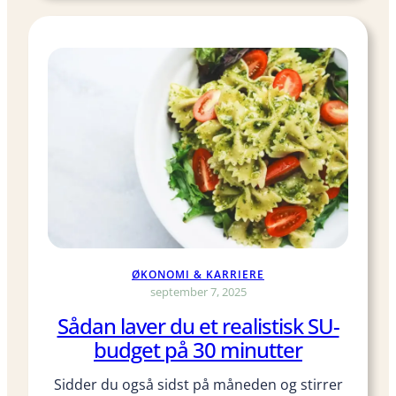
e
å
p
d
å
a
b
n
u
f
d
i
g
n
e
d
t
e
r
d
u
e
ØKONOMI & KARRIERE
n
september 7, 2025
b
Sådan laver du et realistisk SU-
u
budget på 30 minutter
d
g
Sidder du også sidst på måneden og stirrer
e