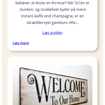
d
behøver at koste en formue? Når SU’en er
e
slunken, og studielivet byder på mere
r
instant-kaffe end champagne, er en
e
skræddersyet gavekurv ofte…
n
d
Læs guiden
e
p
:
Læs mere
å
1
S
4
U
g
a
v
e
k
u
r
v
s