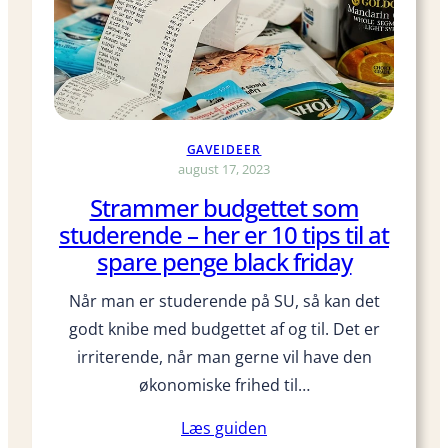
t
i
l
s
t
u
GAVEIDEER
d
august 17, 2023
e
Strammer budgettet som
n
studerende – her er 10 tips til at
t
e
spare penge black friday
r
Når man er studerende på SU, så kan det
f
e
godt knibe med budgettet af og til. Det er
s
irriterende, når man gerne vil have den
t
økonomiske frihed til…
e
n
Læs guiden
p