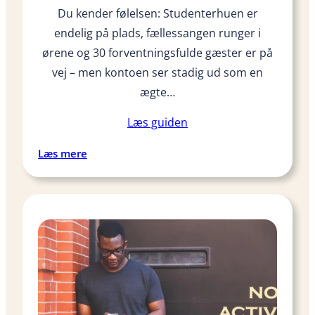
Du kender følelsen: Studenterhuen er
p
u
endelig på plads, fællessangen runger i
l
ørene og 30 forventningsfulde gæster er på
æ
vej – men kontoen ser stadig ud som en
r
ægte…
e
b
Læs guiden
l
a
:
Læs mere
n
S
d
å
t
d
s
a
t
n
u
l
d
a
e
v
r
e