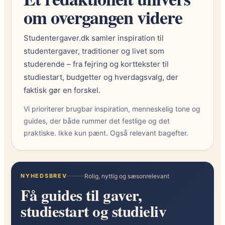
om overgangen videre
Studentergaver.dk samler inspiration til
studentergaver, traditioner og livet som
studerende – fra fejring og korttekster til
studiestart, budgetter og hverdagsvalg, der
faktisk gør en forskel.
Vi prioriterer brugbar inspiration, menneskelig tone og
guides, der både rummer det festlige og det
praktiske. Ikke kun pænt. Også relevant bagefter.
NYHEDSBREV
Rolig, nyttig og sæsonrelevant
Få guides til gaver,
studiestart og studieliv